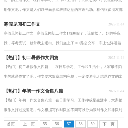
用作文吧，作文是人们以书面形式表情达意的言语活动。相信很多朋友都
对写作文感到非常苦恼吧，下面是小编帮...
寒假见闻初二作文
2025-11-14
寒假见闻初二作文 寒假见闻初二作文1放寒假了，该放松了。妈妈答应
我，等考完试，就带我去逛街。我们坐上了101路公交车，车上也洋溢着
过年的喜庆气息，每个人看上去都喜气洋洋的。...
【热门】初二暑假作文四篇
2025-11-14
【热门】初二暑假作文四篇 在日常学习、工作和生活中，大家最不陌
生的就是作文了吧，作文要求篇章结构完整，一定要避免无结尾作文的出
现。那要怎么写好作文呢？下面是小编帮...
【热门】年初一作文合集八篇
2025-11-14
【热门】年初一作文合集八篇 在日常学习、工作抑或是生活中，大家都
跟作文打过交道吧，作文根据写作时限的不同可以分为限时作文和非限时
作文。你所见过的作文是什么样的呢？下...
55
56
57
58
59
首页
上一页
下一页