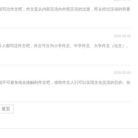
都写过作文吧，作文是从内部言语向外部言语的过渡，即从经过压缩的简要
2026-08-06
多人都写过作文吧，作文可分为小学作文、中学作文、大学作文（论文）。
2026-08-06
都不可避免地会接触到作文吧，借助作文人们可以实现文化交流的目的。你
尾页