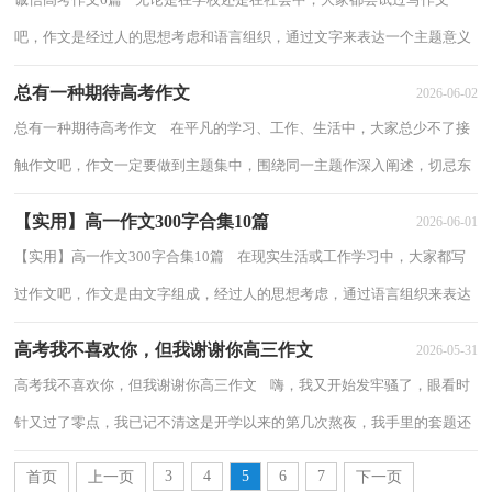
吧，作文是经过人的思想考虑和语言组织，通过文字来表达一个主题意义
的记叙方法。那么你知道一篇好的作文该怎...
总有一种期待高考作文
2026-06-02
总有一种期待高考作文 在平凡的学习、工作、生活中，大家总少不了接
触作文吧，作文一定要做到主题集中，围绕同一主题作深入阐述，切忌东
拉西扯，主题涣散甚至无主题。那要怎么写好...
【实用】高一作文300字合集10篇
2026-06-01
【实用】高一作文300字合集10篇 在现实生活或工作学习中，大家都写
过作文吧，作文是由文字组成，经过人的思想考虑，通过语言组织来表达
一个主题意义的文体。你知道作文怎样才能...
高考我不喜欢你，但我谢谢你高三作文
2026-05-31
高考我不喜欢你，但我谢谢你高三作文 嗨，我又开始发牢骚了，眼看时
针又过了零点，我已记不清这是开学以来的第几次熬夜，我手里的套题还
有一大半未做，可抵挡不住的睡意已经席卷而来...
3
4
5
6
7
首页
上一页
下一页