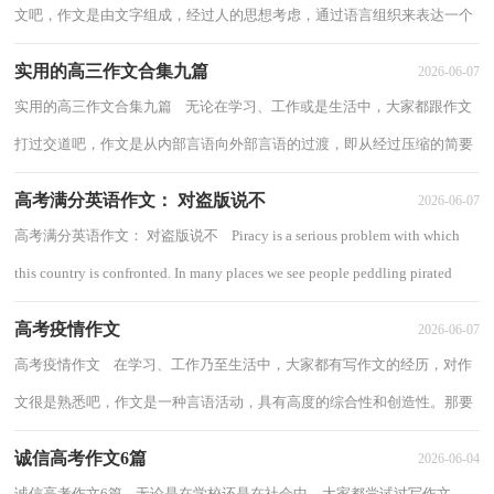
文吧，作文是由文字组成，经过人的思想考虑，通过语言组织来表达一个
主题意义的文体。怎么写作文才能避免踩雷...
实用的高三作文合集九篇
2026-06-07
实用的高三作文合集九篇 无论在学习、工作或是生活中，大家都跟作文
打过交道吧，作文是从内部言语向外部言语的过渡，即从经过压缩的简要
的、自己能明白的语言，向开展的、具有规...
高考满分英语作文： 对盗版说不
2026-06-07
高考满分英语作文： 对盗版说不 Piracy is a serious problem with which
this country is confronted. In many places we see people peddling pirated
books or disks....
高考疫情作文
2026-06-07
高考疫情作文 在学习、工作乃至生活中，大家都有写作文的经历，对作
文很是熟悉吧，作文是一种言语活动，具有高度的综合性和创造性。那要
怎么写好作文呢？以下是小编帮大家整理的高...
诚信高考作文6篇
2026-06-04
诚信高考作文6篇 无论是在学校还是在社会中，大家都尝试过写作文