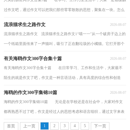
过作文吧，通过作文可以把我们那些零零散散的思想，聚集在一块。怎么
写作文才能避免踩雷呢？下面是小编整...
流浪猫求生之路作文
2026-08-07
流浪猫求生之路作文 流浪猫求生之路作文1“喵一一″从一个破房子边上的
一个纸箱里面传来了一声猫叫，吸引了正在翻垃圾的小橘猫。它打开那个
纸箱，被里面的东西一惊，原来里面，...
有关海鸥作文300字合集十篇
2026-08-07
有关海鸥作文300字合集十篇 在日常学习、工作和生活中，大家最不
陌生的就是作文了吧，作文是一种言语活动，具有高度的综合性和创造
性。那么，怎么去写作文呢？下面是小编帮大...
海鸥的作文300字集锦10篇
2026-08-07
海鸥的作文300字集锦10篇 无论是在学校还是在社会中，大家对作文
都再熟悉不过了吧，作文是经过人的思想考虑和语言组织，通过文字来表
达一个主题意义的记叙方法。你写作文...
1
2
3
4
5
首页
上一页
下一页