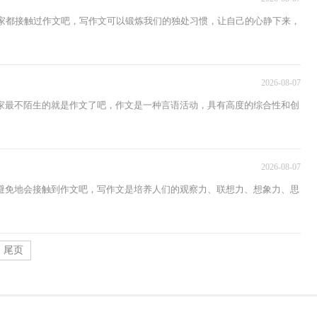
大家都接触过作文吧，写作文可以锻炼我们的独处习惯，让自己的心静下来，
2026-08-07
家最不陌生的就是作文了吧，作文是一种言语活动，具有高度的综合性和创
2026-08-07
避免地会接触到作文吧，写作文是培养人们的观察力、联想力、想象力、思
尾页