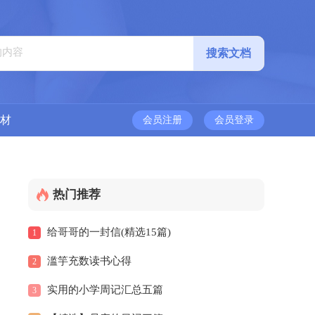
材
会员注册
会员登录
热门推荐
给哥哥的一封信(精选15篇)
1
滥竽充数读书心得
2
实用的小学周记汇总五篇
3