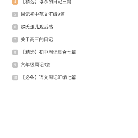
【精选】母亲的日记三篇
4
周记初中范文汇编9篇
5
赵氏孤儿观后感
6
关于高三的日记
7
【精选】初中周记集合七篇
8
六年级周记3篇
9
【必备】语文周记汇编七篇
10