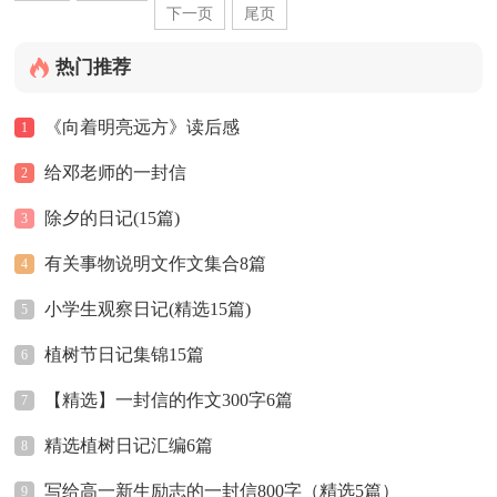
下一页
尾页
热门推荐
《向着明亮远方》读后感
1
给邓老师的一封信
2
除夕的日记(15篇)
3
有关事物说明文作文集合8篇
4
小学生观察日记(精选15篇)
5
植树节日记集锦15篇
6
【精选】一封信的作文300字6篇
7
精选植树日记汇编6篇
8
写给高一新生励志的一封信800字（精选5篇）
9