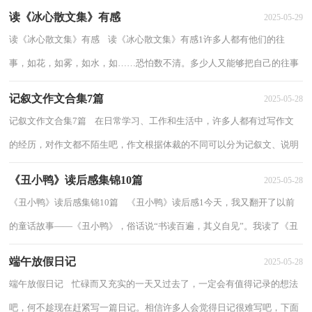
读《冰心散文集》有感
2025-05-29
读《冰心散文集》有感 读《冰心散文集》有感1许多人都有他们的往
事，如花，如雾，如水，如……恐怕数不清。多少人又能够把自己的往事
——一一述记呢？害怕伤心？害怕悲凄？为什么只害...
记叙文作文合集7篇
2025-05-28
记叙文作文合集7篇 在日常学习、工作和生活中，许多人都有过写作文
的经历，对作文都不陌生吧，作文根据体裁的不同可以分为记叙文、说明
文、应用文、议论文。一篇什么样的作文...
《丑小鸭》读后感集锦10篇
2025-05-28
《丑小鸭》读后感集锦10篇 《丑小鸭》读后感1今天，我又翻开了以前
的童话故事——《丑小鸭》，俗话说“书读百遍，其义自见”。我读了《丑
小鸭》这篇童话被丑小鸭这种勇敢，不屈...
端午放假日记
2025-05-28
端午放假日记 忙碌而又充实的一天又过去了，一定会有值得记录的想法
吧，何不趁现在赶紧写一篇日记。相信许多人会觉得日记很难写吧，下面