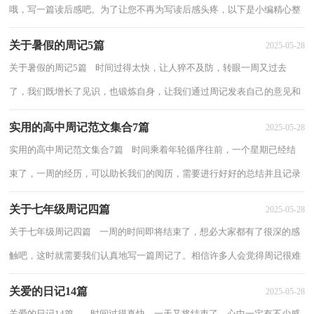
哦，写一篇读后感吧。为了让您不再为写读后感头疼，以下是小编精心整
理的《学弈》读后感，希望对大家有所帮助。《...
关于暑假的周记5篇
2025-05-28
关于暑假的周记5篇 时间过得太快，让人猝不及防，转眼一周又过去
了，我们既增长了见识，也锻炼自身，让我们通过周记发表自己的意见和
想法吧。什么样的周记才是好的周记呢？下面是小...
实用的高中周记范文集合7篇
2025-05-28
实用的高中周记范文集合7篇 时间乘着年轮循序往前，一个星期已经结
束了，一周的经历，可以助长我们的阅历，需要进行好好的总结并且记录
在周记里了。在写之前，要先考虑好内容和结...
关于七年级周记四篇
2025-05-28
关于七年级周记四篇 一周的时间即将结束了，想必大家都有了很深的感
触吧，这时就需要我们认真地写一篇周记了。相信许多人会觉得周记很难
写吧，以下是小编帮大家整理的七年级周...
关爱的日记14篇
2025-05-28
关爱的日记14篇 时间过得真快，一天又将结束了，心中一定有不少感