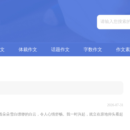
文
体裁作文
话题作文
字数作文
作文素
2026-07-31
浮着朵朵雪白缥缈的白云，令人心情舒畅。我一时兴起，就立在原地仰头看起