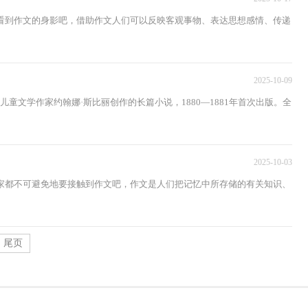
看到作文的身影吧，借助作文人们可以反映客观事物、表达思想感情、传递
2025-10-09
文学作家约翰娜·斯比丽创作的长篇小说，1880—1881年首次出版。全
2025-10-03
家都不可避免地要接触到作文吧，作文是人们把记忆中所存储的有关知识、
尾页