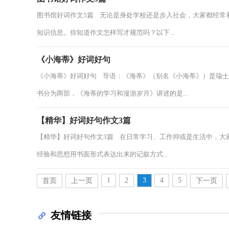
图书馆好词作文5篇 无论是身处学校还是步入社会，大家都经常
知识信息。你知道作文怎样写才规范吗？以下...
《小海蒂》好词好句
《小海蒂》好词好句 导语：《海蒂》（别名《小海蒂》）是瑞士儿童
书分为两部，《海蒂的学习和漫游岁月》讲述的是...
【精华】好词好句作文3篇
【精华】好词好句作文3篇 在日常学习、工作抑或是生活中，大
经验和思想用书面形式表达出来的记叙方式...
1
2
3
4
5
首页
上一页
下一页
友情链接