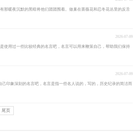
只有那暖夜沉默的黑暗将他们团团围着。做巢在蔷薇花和忍冬花丛里的反舌
2026-07-09
或是使用过一些比较经典的名言吧，名言可以用来鞭策自己，帮助我们保持
2026-07-09
自己印象深刻的名言吧，名言是指一些名人说的，写的，历史纪录的简洁而
尾页