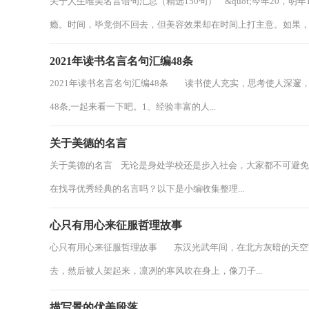
关于人生唯美名言语句汇总（精选150句） &quot;今年20，明
瘾。时间，毕竟倒不回去，但美容效果却在时间上打主意。如果，我们
2021年读书名言名句汇编48条
2021年读书名言名句汇编48条 读书使人充实，思考使人深邃
48条,一起来看一下吧。1、经验丰富的人...
关于美德的名言
关于美德的名言 无论是身处学校还是步入社会，大家都不可避
在找寻优秀经典的名言吗？以下是小编收集整理...
心只有用心来征服哲理故事
心只有用心来征服哲理故事 东汉光武年间，在北方灰暗的天空
去，然后被人架起来，凛冽的寒风吹在身上，像刀子...
描写景的优美段落