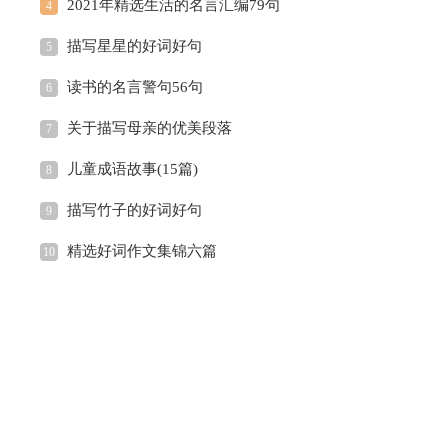
2021年精选生活的名言汇编79句
4
描写星星的好词好句
5
读书的名言警句56句
6
关于描写母亲的优美段落
7
儿童成语故事(15篇)
8
描写竹子的好词好句
9
精选好词作文集锦六篇
10