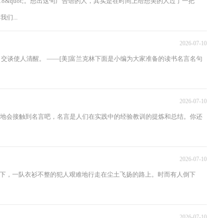
年18&quot;。想出这句广告语的人，其实是在时间上给想美的人过了一把
...
2026-07-10
，交谈使人清醒。 ——[美]富兰克林下面是小编为大家准备的读书名言名句
2026-07-10
免地会接触到名言吧，名言是人们在实践中的经验教训的提炼和总结。你还
2026-07-10
下，一队衣衫不整的犯人艰难地行走在尘土飞扬的路上。时而有人倒下
2026-07-10