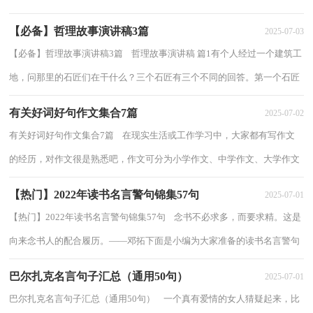
1、因为懂得，岁月的书笺上沉淀着馨香...
【必备】哲理故事演讲稿3篇
2025-07-03
【必备】哲理故事演讲稿3篇 哲理故事演讲稿 篇1有个人经过一个建筑工
地，问那里的石匠们在干什么？三个石匠有三个不同的回答。第一个石匠
回答：“我在做养家糊口的事，混口饭吃...
有关好词好句作文集合7篇
2025-07-02
有关好词好句作文集合7篇 在现实生活或工作学习中，大家都有写作文
的经历，对作文很是熟悉吧，作文可分为小学作文、中学作文、大学作文
（论文）。你知道作文怎样才能写的好吗？以下...
【热门】2022年读书名言警句锦集57句
2025-07-01
【热门】2022年读书名言警句锦集57句 念书不必求多，而要求精。这是
向来念书人的配合履历。——邓拓下面是小编为大家准备的读书名言警句
57句,仅供参考，希望能够帮助到大家...
巴尔扎克名言句子汇总（通用50句）
2025-07-01
巴尔扎克名言句子汇总（通用50句） 一个真有爱情的女人猜疑起来，比