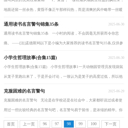
地面还留一丝余热，黄昏不像正午那样闷热，而是清爽的风中略带一丝暖
意。抬头望着天空，只见红彤彤的晚霞已...
通用读书名言警句锦集35条
2025-06-30
通用读书名言警句锦集35条 一小时的阅读，不会因毫无所获而令你悲
痛。 ——[法]孟德斯鸠以下是小编为大家推荐的读书名言警句35条,仅供参
考，欢迎大家阅读。1、先有了毅力，而...
小学生哲理故事(合集15篇)
2025-06-30
小学生哲理故事(合集15篇) 小学生哲理故事1一天动物园管理员发现袋鼠
从笼子里跑出来了，于是开会讨论，一致认为是笼子的高度过低，所以他
们决定将笼子的高度由原来的10米加高...
克服困难的名言警句
2025-06-29
克服困难的名言警句 无论是在学校还是在社会中，大家都听说过或者使
用过一些比较经典的名言警句吧，名言警句易于留传，是浓缩的精华。你
还在找寻优秀经典的名言警句吗？以下是小...
96
97
98
99
100
首页
上一页
下一页