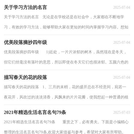
关于学习方法的名言
2025-07-04
关于学习方法的名言 无论是在学校还是在社会中，大家都在不断地学
习，有效的学习方法，能够帮助大家在更短的时间内掌握学习内容。想知
道要如何正确的学习吗？以下是小编整理的关...
优美段落摘抄四年级
2025-07-04
优美段落摘抄四年级 1)近处，一片片浓郁的树木，虽然现在是冬天，
但它们丝毫没有落叶的意思，所以即使在冬天它们也很浓郁。五颜六色的
房屋顶一排一排的，有规律的从高到低的排...
描写春天的花的段落
2025-07-04
描写春天的花的段落 1、三月的末梢，花的盛开总在不经意间，宛若一
夜花开，风吹过的淡淡清香，风飘来的片片花瓣，使我想起一种普通的植
物，它与小麦、水稻等植物相依相伴，它的到来使...
2021年精选生活名言名句79条
2025-07-03
2021年精选生活名言名句79条 重赏之下，必有勇夫。下面是小编精心
整理的生活名言名句79条,欢迎大家借鉴与参考，希望对大家有所帮助。