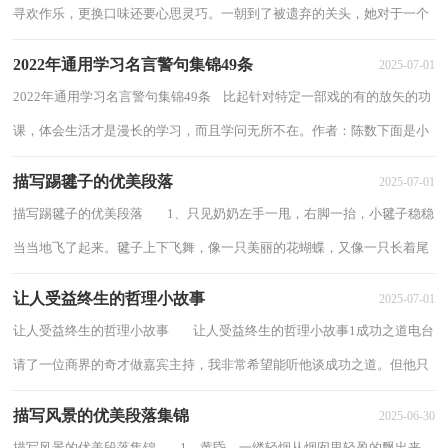
寻欢作乐，更换口味还要心思灵巧。一朝到了被遗弃的关头，她对于一个
姿势的意义，能够一猜就中，连马在春天的空气中...
2022年通用学习名言警句集锦49条
2025-07-01
2022年通用学习名言警句集锦49条 比起针对特定一部戏的有的放矢的功
课，体会生活才是漫长的学习，而且学问无所不在。作者：陈数下面是小
编为大家收集的学习名言警句49条,欢迎...
描写踢毽子的优美段落
2025-07-01
描写踢毽子的优美段落 1、只见奶奶左手一甩，右脚一抬，小毽子稳稳
当当地飞了起来。毽子上下飞舞，像一只美丽的花蝴蝶，又像一只长着尾
巴的小松鼠在跳跃。偶而奶奶把毽子踢...
让人受益终生的哲理小故事
2025-07-01
让人受益终生的哲理小故事 让人受益终生的哲理小故事1成功之道电台
请了一位商界的奇才做嘉宾主持，我非常希望能听他谈成功之道。但他只
是淡淡一笑，说：“还是出道题考考...
描写风景的优美段落集锦
2025-06-30
描写风景的优美段落集锦 1、黄昏，一缕轻烟从烟囱里轻盈的飘出来，