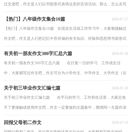
过交道吧，作文是人们以书面形式表情达意的言语活动。那么，怎么去写
作文呢？以下是小编精心整理的写大年...
【热门】八年级作文集合10篇
2026-07-27
【热门】八年级作文集合10篇 在现实生活或工作学习中，大家都接触过
作文吧，作文是人们把记忆中所存储的有关知识、经验和思想用书面形式
表达出来的记叙方式。一篇什么样的作...
有关初一朋友作文300字汇总六篇
2026-07-26
有关初一朋友作文300字汇总六篇 在日复一日的学习、工作或生活
中，大家都写过作文吧，作文可分为小学作文、中学作文、大学作文（论
文）。你知道作文怎样才能写的好吗？以下是...
关于初三毕业作文汇编七篇
2026-07-26
关于初三毕业作文汇编七篇 在平日的学习、工作和生活里，大家总免
不了要接触或使用作文吧，作文一定要做到主题集中，围绕同一主题作深
入阐述，切忌东拉西扯，主题涣散甚至无主...
回报父母初二作文
2026-07-25
回报父母初二作文 无论是在学校还是在社会中，大家都有写作文的经