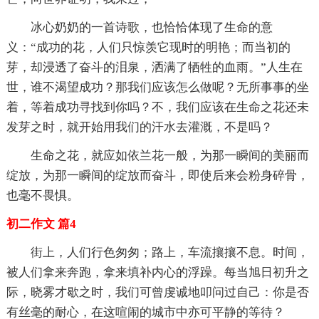
冰心奶奶的一首诗歌，也恰恰体现了生命的意
义：“成功的花，人们只惊羡它现时的明艳；而当初的
芽，却浸透了奋斗的泪泉，洒满了牺牲的血雨。”人生在
世，谁不渴望成功？那我们应该怎么做呢？无所事事的坐
着，等着成功寻找到你吗？不，我们应该在生命之花还未
发芽之时，就开始用我们的汗水去灌溉，不是吗？
生命之花，就应如依兰花一般，为那一瞬间的美丽而
绽放，为那一瞬间的绽放而奋斗，即使后来会粉身碎骨，
也毫不畏惧。
初二作文 篇4
街上，人们行色匆匆；路上，车流攘攘不息。时间，
被人们拿来奔跑，拿来填补内心的浮躁。每当旭日初升之
际，晓雾才歇之时，我们可曾虔诚地叩问过自己：你是否
有丝毫的耐心，在这喧闹的城市中亦可平静的等待？