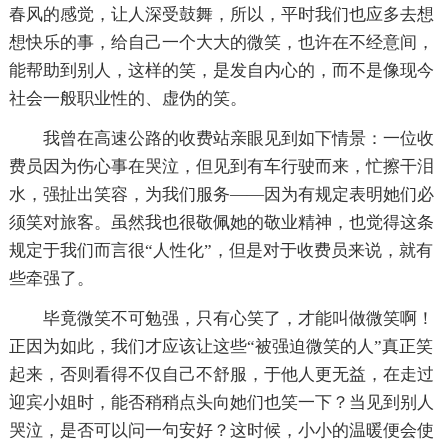
春风的感觉，让人深受鼓舞，所以，平时我们也应多去想
想快乐的事，给自己一个大大的微笑，也许在不经意间，
能帮助到别人，这样的笑，是发自内心的，而不是像现今
社会一般职业性的、虚伪的笑。
我曾在高速公路的收费站亲眼见到如下情景：一位收
费员因为伤心事在哭泣，但见到有车行驶而来，忙擦干泪
水，强扯出笑容，为我们服务——因为有规定表明她们必
须笑对旅客。虽然我也很敬佩她的敬业精神，也觉得这条
规定于我们而言很“人性化”，但是对于收费员来说，就有
些牵强了。
毕竟微笑不可勉强，只有心笑了，才能叫做微笑啊！
正因为如此，我们才应该让这些“被强迫微笑的人”真正笑
起来，否则看得不仅自己不舒服，于他人更无益，在走过
迎宾小姐时，能否稍稍点头向她们也笑一下？当见到别人
哭泣，是否可以问一句安好？这时候，小小的温暖便会使