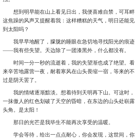
想到明早能在山上看见日出，我便喜难自禁，可耳畔
这焦躁的风声又提醒着我：这样糟糕的天气，明日还能见
到太阳吗？
我早早地醒了，朦胧的睡眼在急切地寻找阳光的痕迹
——我有些失望。天边除了一团漆黑外，什么都没有。
时间一分一秒的流逝着，我的失望渐也成了绝望。看
来辛苦地露营一夜，耐着寒风在山头畏缩一宿，等来的不
过是阴天罢了。
我的情绪逐渐黯淡。想着待到天明再下山。可这时，
一抹傲人的红色划破了天空的昏暗，在东边的山头处崭露
头角。是太阳！
那日的光芒是我毕生不能再次享受的温暖。
学会等待，给出一点点耐心，你会发现，这世间，你