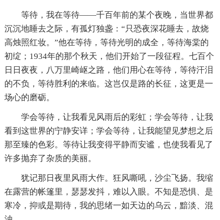
等待，我在等待——千百年前的某个夜晚，当世界都
沉沉地睡去之际，有孤灯独盏：“只恐夜深花睡去，故烧
高烛照红妆。”他在等待，等待光明的成全，等待海棠的
初绽；1934年的那个秋天，他们开始了一段征程。七百个
日日夜夜，八万里崎岖之路，他们用心在等待，等待汗泪
的不负，等待胜利的来临。这岂仅是路的长征，这更是一
场心的磨砺。
学会等待，让我看见风雨后的彩虹；学会等待，让我
看到这世界的宁静安详；学会等待，让我能望见梦想之后
那至臻的色彩。等待让我变得平静而安谧，也使我看见了
许多抛弃了杂质的美丽。
犹记那日夜里风雨大作。狂风嘶吼，沙尘飞扬。我缩
在露营的帐篷里，瑟瑟发抖，难以入眼。不知是恐惧、是
寒冷，抑或是期待，我的思绪一如天边的乌云，黯淡、混
浊。