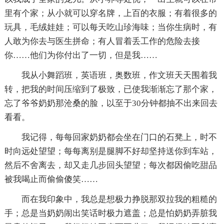
里有个家；从小就可以穿名牌，上百的衣服；有着很多的
玩具，毛绒娃娃；可以每天吃山珍海味；当你生病时，有
人敢为你去与医生拼命；有人冒着丢工作的危险去接
你……他们为你付出了一切，但是我……
我从小舞蹈班，英语班，奥数班，作文班天天围着我
转，把我的时间压缩到了极致，已使我渐渐忘了那个家，
忘了爷爷奶奶那沧桑的脸，以至于30分钟都抽不出来回去
看看。
我记得，每每回家奶奶都会坐在门口的石凳上，时不
时向远处望望；每每离别是腿脚不好却坚持送你到车站，
然后不舍离去，却又走几步回头望望；每次都因偷吃甜品
被我喝止而偷偷傻笑……
而在我印象中，我总是想极力挣脱那双拉我的粗糙的
手；总是当奶奶闹出笑话时极力遮盖；总是怕奶奶弄脏我