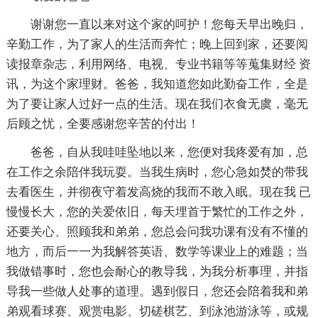
谢谢您一直以来对这个家的呵护！您每天早出晚归，
辛勤工作，为了家人的生活而奔忙；晚上回到家，还要阅
读报章杂志，利用网络、电视、专业书籍等等蒐集财经 资
讯，为这个家理财。爸爸，我知道您如此勤奋工作，全是
为了要让家人过好一点的生活。现在我们衣食无虞，毫无
后顾之忧，全要感谢您辛苦的付出！
爸爸，自从我哇哇坠地以来，您便对我疼爱有加，总
在工作之余陪伴我玩耍。当我生病时，您心急如焚的带我
去看医生，并彻夜守着发高烧的我而不敢入眠。现在我 已
慢慢长大，您的关爱依旧，每天埋首于繁忙的工作之外，
还要关心、照顾我和弟弟，您总会问我功课有没有不懂的
地方，而后一一为我解答英语、数学等课业上的难题；当
我做错事时，您也会耐心的教导我，为我分析事理，并指
导我一些做人处事的道理。遇到假日，您还会陪着我和弟
弟观看球赛、观赏电影、切磋棋艺、到泳池游泳等，或规