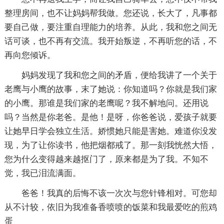
整理房间，也不让妈妈帮我做。您还说，长大了，凡事都
要自己做，要注重自理能力的培养。从此，我和您之间无
话可谈，也不再有交流。我开始叛逆，不再听您的话，不
再向您倾诉。
妈妈发现了我和您之间的矛盾，便给我讲了一个关于
老鹰与小鹰的故事，末了她说：你知道吗？你就是我们家
的小鹰。那谁是我们家的老鹰呢？我不解地问。还用说
吗？当然是你老爸。是他！是呀，你爸爸说，爱孩子就要
让她早日学会独立生活。娇惯她只能是害她。难道你没发
现，为了让你读书，他把烟都戒了。那一刻我恍然大悟，
您为什么变得越来越抠门了，原来都是为了我。不知不
觉，我已泪流满面。
爸爸！我真的后悔不该一次次与您针锋相对。可您却
从不计较，依旧为我准备香喷喷的饭菜和我最爱吃的煎鸡
蛋