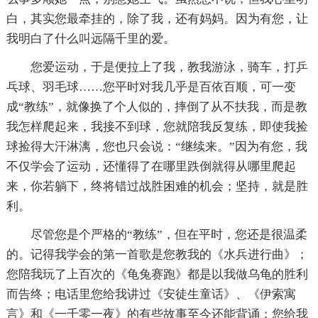
白，其实您最牵挂的，除了我，还有妈妈。因为有您，让
我明白了什么叫远隔千里的爱。
您爱运动，于是便拉上了我，教我游泳，骑车，打乒
乓球、羽毛球……您平时对我几乎是百依百顺，可一变
成“教练”，就像换了个人似的，摔倒了从不扶我，而是教
我怎样爬起来，我接不到球，您就陪我反复练，即使我捡
球捡得大汗淋漓，您也只会说：“继续来。”因为有您，我
不仅学会了运动，还懂得了在哪里跌倒就得从哪里爬起
来，你若躺下，终将错过战胜困难的机会；坚持，就是胜
利。
尽管您是个严格的“教练”，但在平时，您还是很温柔
的。记得我学会的第一首歌是您教我的《水兵进行曲》；
您陪我玩了上百次的《龟兔赛跑》都是以我做乌龟的胜利
而告终；电话里您给我讲过《安徒生童话》、《伊索寓
言》和《一千零一夜》的有些故事至今还能背诵；您给我