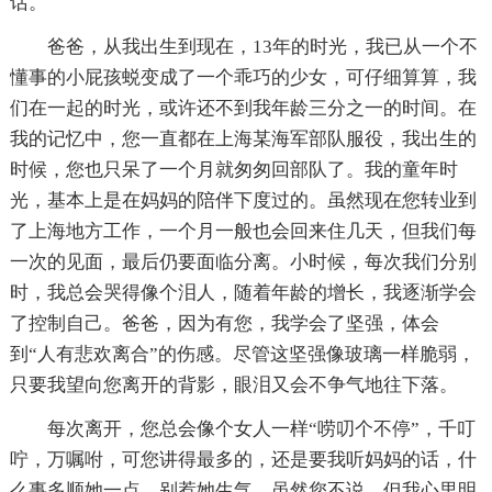
话。
爸爸，从我出生到现在，13年的时光，我已从一个不
懂事的小屁孩蜕变成了一个乖巧的少女，可仔细算算，我
们在一起的时光，或许还不到我年龄三分之一的时间。在
我的记忆中，您一直都在上海某海军部队服役，我出生的
时候，您也只呆了一个月就匆匆回部队了。我的童年时
光，基本上是在妈妈的陪伴下度过的。虽然现在您转业到
了上海地方工作，一个月一般也会回来住几天，但我们每
一次的见面，最后仍要面临分离。小时候，每次我们分别
时，我总会哭得像个泪人，随着年龄的增长，我逐渐学会
了控制自己。爸爸，因为有您，我学会了坚强，体会
到“人有悲欢离合”的伤感。尽管这坚强像玻璃一样脆弱，
只要我望向您离开的背影，眼泪又会不争气地往下落。
每次离开，您总会像个女人一样“唠叨个不停”，千叮
咛，万嘱咐，可您讲得最多的，还是要我听妈妈的话，什
么事多顺她一点，别惹她生气。虽然您不说，但我心里明