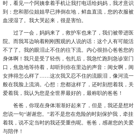
时，看见一个阿姨拿着手机让我打电话给妈妈，我才意识
到：您和那位姐姐早已摔倒在地，鲜血直流，您的衣服被
血浸湿了。我大哭起来，很是害怕。
过了一会，妈妈来了，救护车也来了，我们被带进医
院。而我耳边响着刚刚围观的人说的话：这个人有可能活
不了了。我的眼泪止不住的往下流。内心很担心爸爸您的
身体啊！我只是受了轻伤，包扎后，我急忙跑到急诊室门
口，焦急地等待着，却听到你在里边的声音：闺女啊，闺
女摔得怎么样了……这次我又忍不住的流眼泪，像河流一
般在我脸上流淌。心想：您都这样了，还时刻想着我，关
爱着我，我认为您是全世界最好的，最称职的爸爸！
爸爸，你现在身体渐渐好起来了，但是，我还是想对
您说一句“谢谢您。”若不是您在危险的时刻保护我，牵挂
着我，说不定当时的我还受重伤呢。爸爸，感谢您的关爱
与陪伴！