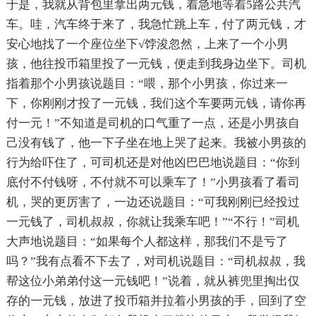
于是，我就从背包里拿出两元钱，着急地等着5路公共汽
车。哇，汽车终于来了，我急忙跳上车，付了两元钱，才
安心地找了一个座位坐下√饽浚忽然，上来了一个小男
孩，他往投币箱里投了一元钱，便走到我身边坐下。司机
指着那个小男孩说题目：“喂，那个小男孩，你过来一
下，你刚刚才投了一元钱，我们这个车要两元钱，请你再
付一元！”不知道是司机的口气重了一点，还是小男孩自
己没有钱了，他一下子坐在地上哭了起来。我被小男孩的
行为给吓住了，可司机还是对他凶巴巴地说题目：“你到
底付不付钱呀，不付就不可以乘车了！”小男孩看了看司
机，哭的更厉害了，一边还说题目：“可我刚刚已经投过
一元钱了，司机叔叔，你就让我乘车吧！”“不行！”司机
大声地说题目：“如果每个人都这样，那我们不是亏了
吗？”我有点看不下去了，对司机说题目：“司机叔叔，我
帮这位小弟弟付这一元钱吧！”说着，就从裤兜里掏出仅
存的一元钱，放进了投币箱并拉着小男孩的手，回到了空