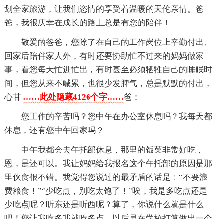
划全家旅游，让我们恣情的享受着温暖的天伦亲情。爸
爸，我很庆幸在成长的路上总是有您的陪伴！
敬爱的爸爸，您除了在自己的工作岗位上辛勤付出、
回家后陪伴家人外，有时还要协助忙不过来的妈妈做家
事，看您每天忙进忙出，有时甚至必须牺牲自己的睡眠时
间，但您从来不喊累，也很少发脾气，总是默默的付出，
心甘
……此处隐藏4126个字……
爸：
您工作的辛苦吗？您中午在办公室休息吗？我每天都
休息，还有您中午回家吗？
中午我都会去午托部休息，那里的饭菜非常好吃，
恩，是还可以。我让妈妈给我报名这个午托部的原因是那
里伙食很不错。我觉得您说过的最矛盾的话是：“不要浪
费粮食！”“少吃点，别吃太饱了！”唉，我是多吃点还是
少吃点呢？听东还是听西呢？算了，你说什么就是什么
吧！您让我吃多我就吃多点。以后早在学校打算做出一个