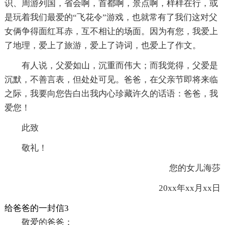
识、周游列国，省会啊，首都啊，景点啊，样样在行，或
是玩着我们最爱的“飞花令”游戏，也就常有了我们这对父
女俩争得面红耳赤，互不相让的场面。因为有您，我爱上
了地理，爱上了旅游，爱上了诗词，也爱上了作文。
有人说，父爱如山，沉重而伟大；而我觉得，父爱是
沉默，不善言表，但处处可见。爸爸，在父亲节即将来临
之际，我要向您告白出我内心珍藏许久的话语：爸爸，我
爱您！
此致
敬礼！
您的女儿海莎
20xx年xx月xx日
给爸爸的一封信3
敬爱的爸爸：