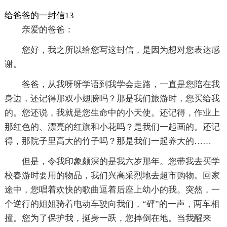
给爸爸的一封信13
亲爱的爸爸：
您好，我之所以给您写这封信，是因为想对您表达感
谢。
爸爸，从我呀呀学语到我学会走路，一直是您陪在我
身边，还记得那双小翅膀吗？那是我们旅游时，您买给我
的。您还说，我就是您生命中的小天使。还记得，作业上
那红色的、漂亮的红旗和小花吗？是我们一起画的。还记
得，那院子里高大的竹子吗？那是我们一起养大的……
但是，令我印象颇深的是我六岁那年。您带我去买学
校春游时要用的物品，我们兴高采烈地去超市购物。回家
途中，您唱着欢快的歌曲逗着后座上幼小的我。突然，一
个逆行的姐姐骑着电动车驶向我们，“砰”的一声，两车相
撞。您为了保护我，挺身一跃，您摔倒在地。当我醒来