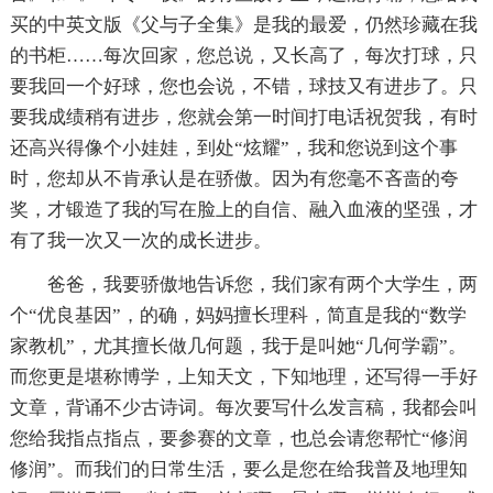
买的中英文版《父与子全集》是我的最爱，仍然珍藏在我
的书柜……每次回家，您总说，又长高了，每次打球，只
要我回一个好球，您也会说，不错，球技又有进步了。只
要我成绩稍有进步，您就会第一时间打电话祝贺我，有时
还高兴得像个小娃娃，到处“炫耀”，我和您说到这个事
时，您却从不肯承认是在骄傲。因为有您毫不吝啬的夸
奖，才锻造了我的写在脸上的自信、融入血液的坚强，才
有了我一次又一次的成长进步。
爸爸，我要骄傲地告诉您，我们家有两个大学生，两
个“优良基因”，的确，妈妈擅长理科，简直是我的“数学
家教机”，尤其擅长做几何题，我于是叫她“几何学霸”。
而您更是堪称博学，上知天文，下知地理，还写得一手好
文章，背诵不少古诗词。每次要写什么发言稿，我都会叫
您给我指点指点，要参赛的文章，也总会请您帮忙“修润
修润”。而我们的日常生活，要么是您在给我普及地理知