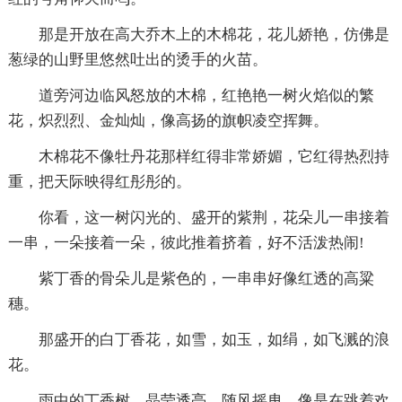
那是开放在高大乔木上的木棉花，花儿娇艳，仿佛是
葱绿的山野里悠然吐出的烫手的火苗。
道旁河边临风怒放的木棉，红艳艳一树火焰似的繁
花，炽烈烈、金灿灿，像高扬的旗帜凌空挥舞。
木棉花不像牡丹花那样红得非常娇媚，它红得热烈持
重，把天际映得红彤彤的。
你看，这一树闪光的、盛开的紫荆，花朵儿一串接着
一串，一朵接着一朵，彼此推着挤着，好不活泼热闹!
紫丁香的骨朵儿是紫色的，一串串好像红透的高粱
穗。
那盛开的白丁香花，如雪，如玉，如绢，如飞溅的浪
花。
雨中的丁香树，晶莹透亮，随风摇曳，像是在跳着欢