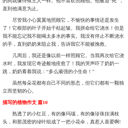
的肉就像侍候主人一样。他不喜欢照顾他。他被迫“死”，
直到他满意为止。
尽管我小心翼翼地照顾它，不愉快的事情还是发生
了！它根部的叶子开始干枯起皱。我拼命给它浇水！但是
我不能忘记我不能喝太多水的事实。我没有停止不断浇水
的手，直到奶奶来阻止我，告诉我它不能被挽救。
几周后，我还是像以前一样照顾它。当我再次给它浇
水时，我发现它奇迹般地痊愈了！我的哭声吓了奶奶一
跳，奶奶看着我说：“多么顽强的小生命！”
虽然每朵花都有自己不同的形态，但它们都有一颗独
立而坚韧的心。
描写的植物作文 篇10
熟透了的小红豆，有的像玛瑙，有的像珍珠挂满枝
头，和那茂密的绿叶组成了一把小花伞，真惹人喜爱啊!