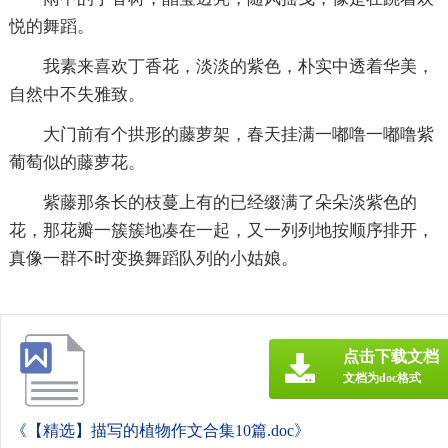
悦的舞蹈。
我素来喜欢丁香花，淡淡的紫色，朴实中透着华美，
自然中不失雅致。
大门前有个拱形的藤萝架，春天挂满一嘟噜一嘟噜紫
葡萄似的藤萝花。
紫藤那条长的枝蔓上有的已经缀满了朵朵淡紫色的
花，那花瓣一簇簇地凑在一起，又一列列地按顺序排开，
真像一群不时变换舞蹈队列的小姑娘。
点击下载文档
文档为doc格式
《【精选】描写的植物作文合集10篇.doc》