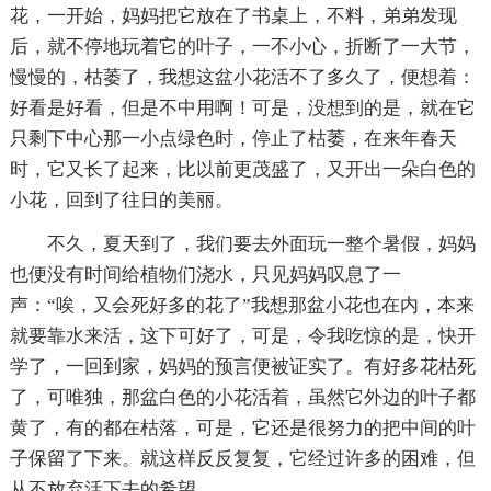
花，一开始，妈妈把它放在了书桌上，不料，弟弟发现
后，就不停地玩着它的叶子，一不小心，折断了一大节，
慢慢的，枯萎了，我想这盆小花活不了多久了，便想着：
好看是好看，但是不中用啊！可是，没想到的是，就在它
只剩下中心那一小点绿色时，停止了枯萎，在来年春天
时，它又长了起来，比以前更茂盛了，又开出一朵白色的
小花，回到了往日的美丽。
不久，夏天到了，我们要去外面玩一整个暑假，妈妈
也便没有时间给植物们浇水，只见妈妈叹息了一
声：“唉，又会死好多的花了”我想那盆小花也在内，本来
就要靠水来活，这下可好了，可是，令我吃惊的是，快开
学了，一回到家，妈妈的预言便被证实了。有好多花枯死
了，可唯独，那盆白色的小花活着，虽然它外边的叶子都
黄了，有的都在枯落，可是，它还是很努力的把中间的叶
子保留了下来。就这样反反复复，它经过许多的困难，但
从不放弃活下去的希望。