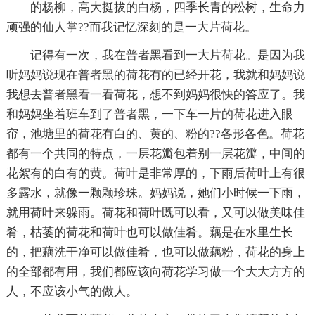
的杨柳，高大挺拔的白杨，四季长青的松树，生命力
顽强的仙人掌??而我记忆深刻的是一大片荷花。
记得有一次，我在普者黑看到一大片荷花。是因为我
听妈妈说现在普者黑的荷花有的已经开花，我就和妈妈说
我想去普者黑看一看荷花，想不到妈妈很快的答应了。我
和妈妈坐着班车到了普者黑，一下车一片的荷花进入眼
帘，池塘里的荷花有白的、黄的、粉的??各形各色。荷花
都有一个共同的特点，一层花瓣包着别一层花瓣，中间的
花絮有的白有的黄。荷叶是非常厚的，下雨后荷叶上有很
多露水，就像一颗颗珍珠。妈妈说，她们小时候一下雨，
就用荷叶来躲雨。荷花和荷叶既可以看，又可以做美味佳
肴，枯萎的荷花和荷叶也可以做佳肴。藕是在水里生长
的，把藕洗干净可以做佳肴，也可以做藕粉，荷花的身上
的全部都有用，我们都应该向荷花学习做一个大大方方的
人，不应该小气的做人。