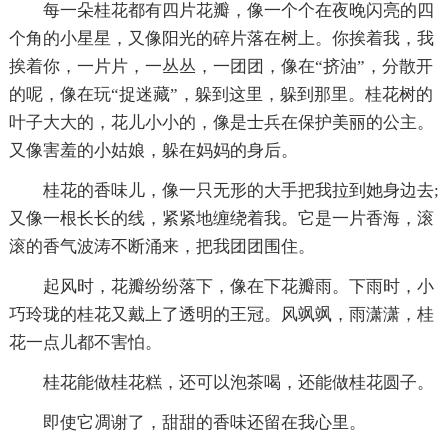
每一朵桂花都有四片花瓣，像一个个在夜晚闪亮的四
个角的小星星，又像阳光的碎片落在树上。你挨着我，我
挨着你，一片片，一丛丛，一团团，像在“挤油”，分散开
的呢，像在玩“捉迷藏”，躲到这里，躲到那里。桂花树的
叶子大大的，花儿小小的，像是士兵在保护美丽的公主。
又像害羞的小姑娘，躲在妈妈的身后。
桂花的香味儿，像一只无形的大手把我拉到她身边去;
又像一根长长的线，紧紧地缠绕着我。它是一片香海，滚
滚的香气波涛不断涌来，把我团团围住。
起风时，花瓣纷纷落下，像在下花瓣雨。下雨时，小
巧玲珑的桂花又戴上了透明的王冠。风飒飒，雨潇潇，桂
花一点儿都不害怕。
桂花能做桂花糕，还可以泡茶喝，还能做桂花圆子。
即使它凋谢了，甜甜的香味还留在我心里。