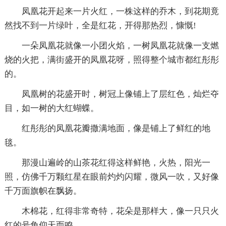
凤凰花开起来一片火红，一株这样的乔木，到花期竟
然找不到一片绿叶，全是红花，开得那热烈，慷慨!
一朵凤凰花就像一小团火焰，一树凤凰花就像一支燃
烧的火把，满街盛开的凤凰花呀，照得整个城市都红彤彤
的。
凤凰树的花盛开时，树冠上像铺上了层红色，灿烂夺
目，如一树的大红蝴蝶。
红彤彤的凤凰花瓣撒满地面，像是铺上了鲜红的地
毯。
那漫山遍岭的山茶花红得这样鲜艳，火热，阳光一
照，仿佛千万颗红星在眼前灼灼闪耀，微风一吹，又好像
千万面旗帜在飘扬。
木棉花，红得非常奇特，花朵是那样大，像一只只火
红的号角仰天而鸣。