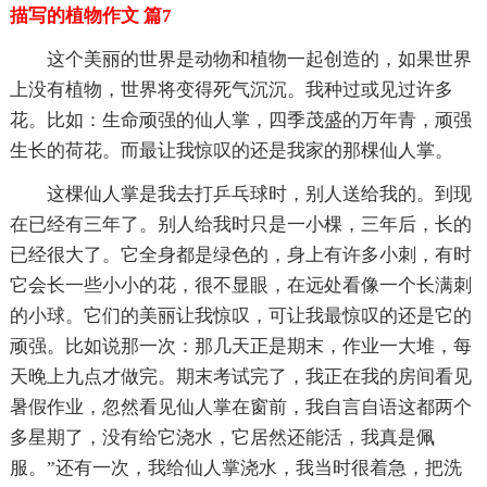
描写的植物作文 篇7
这个美丽的世界是动物和植物一起创造的，如果世界
上没有植物，世界将变得死气沉沉。我种过或见过许多
花。比如：生命顽强的仙人掌，四季茂盛的万年青，顽强
生长的荷花。而最让我惊叹的还是我家的那棵仙人掌。
这棵仙人掌是我去打乒乓球时，别人送给我的。到现
在已经有三年了。别人给我时只是一小棵，三年后，长的
已经很大了。它全身都是绿色的，身上有许多小刺，有时
它会长一些小小的花，很不显眼，在远处看像一个长满刺
的小球。它们的美丽让我惊叹，可让我最惊叹的还是它的
顽强。比如说那一次：那几天正是期末，作业一大堆，每
天晚上九点才做完。期末考试完了，我正在我的房间看见
暑假作业，忽然看见仙人掌在窗前，我自言自语这都两个
多星期了，没有给它浇水，它居然还能活，我真是佩
服。”还有一次，我给仙人掌浇水，我当时很着急，把洗