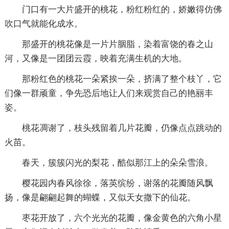
门口有一大片盛开的桃花，粉红粉红的，娇嫩得仿佛
吹口气就能化成水。
那盛开的桃花像是一片片胭脂，染着富饶的春之山
河，又像是一团团云霞，映着充满生机的大地。
那粉红色的桃花一朵紧挨一朵，挤满了整个枝丫，它
们像一群顽童，争先恐后地让人们来观赏自己的艳丽丰
姿。
桃花凋谢了，枝头残留着几片花瓣，仍像点点跳动的
火苗。
春天，簇簇闪光的梨花，酷似那江上的朵朵雪浪。
樱花园内春风徐徐，落英缤纷，谢落的花瓣随风飘
扬，像是翩翩起舞的蝴蝶，又似天女撒下的仙花。
枣花开放了，六个光光的花瓣，像金黄色的六角小星