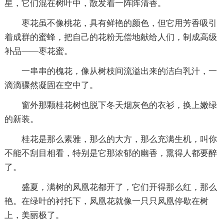
星，它们混在树叶中，散发着一阵阵清香。
枣花虽不像桃花，具有鲜艳的颜色，但它用芳香吸引
着成群的蜜蜂，把自己的花粉无偿地献给人们，制成高级
补品——枣花蜜。
一串串的槐花，像从树枝间流溢出来的洁白乳汁，一
滴滴骤然凝固在空中了。
窗外那颗桂花树也脱下冬天烟灰色的衣衫，换上嫩绿
的新装。
桂花是那么素雅，那么的大方，那么充满生机，叫你
不能不刮目相看，特别是它那浓郁的幽香，熏得人都要醉
了。
盛夏，满树的凤凰花都开了，它们开得那么红，那么
艳。在绿叶的衬托下，凤凰花就像一只只凤凰停歇在树
上，美丽极了。