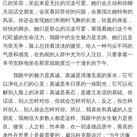
己的笑容，笑起来是无比的活泼可爱。她们会主动和你聊
天说话交朋友，会笑着回答你的问题，会展现出她特有的
风采。你还会发现她们奔跑时飞舞的长发，轻盈的身姿，
轻快的脚步。她们是那么的活泼可爱，展现着她们这个年
纪旺盛的生命活力。我眼中的女生魅力是文静。她们总是
与世无争，脸上总挂着淡淡的微笑。给人一种与众不同的
气质和感觉，在热闹的人群中尤为引人注目。只要拿着一
本书安静地坐在那里就能度过一个漫长的下午。
我眼中的魅力是真诚。真诚是清澈见底的泉水，它可
以净化人们的心灵；真诚是冬日里的一抹阳光，它可以化
解别人脸上的冰霜；真诚是基石，是建立友谊的基础。俗
话说，别人怎样对你，你就会怎样对别人，反之，你怎样
对别人，别人就会怎样对你。所以，我喜欢和真诚的人交
朋友，我相信大多数人都是这样。我眼中的女生魅力是善
良。微笑，人之初，性本善，在一切道德品质中，善良的
本性在世界上是最需要的，威尔科克斯说过：“当生活像