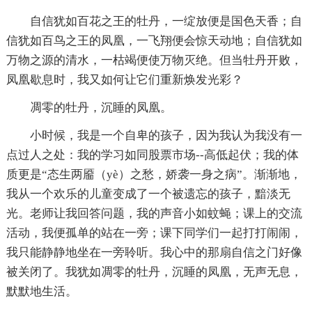
自信犹如百花之王的牡丹，一绽放便是国色天香；自
信犹如百鸟之王的凤凰，一飞翔便会惊天动地；自信犹如
万物之源的清水，一枯竭便使万物灭绝。但当牡丹开败，
凤凰歇息时，我又如何让它们重新焕发光彩？
凋零的牡丹，沉睡的凤凰。
小时候，我是一个自卑的孩子，因为我认为我没有一
点过人之处：我的学习如同股票市场--高低起伏；我的体
质更是“态生两靥（yè）之愁，娇袭一身之病”。渐渐地，
我从一个欢乐的儿童变成了一个被遗忘的孩子，黯淡无
光。老师让我回答问题，我的声音小如蚊蝇；课上的交流
活动，我便孤单的站在一旁；课下同学们一起打打闹闹，
我只能静静地坐在一旁聆听。我心中的那扇自信之门好像
被关闭了。我犹如凋零的牡丹，沉睡的凤凰，无声无息，
默默地生活。