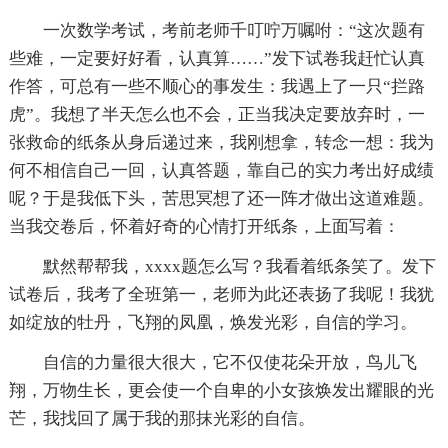
一次数学考试，考前老师千叮咛万嘱咐：“这次题有
些难，一定要好好看，认真算……”发下试卷我赶忙认真
作答，可总有一些不顺心的事发生：我遇上了一只“拦路
虎”。我想了半天怎么也不会，正当我决定要放弃时，一
张救命的纸条从身后递过来，我刚想拿，转念一想：我为
何不相信自己一回，认真答题，靠自己的实力考出好成绩
呢？于是我低下头，苦思冥想了还一阵才做出这道难题。
当我交卷后，怀着好奇的心情打开纸条，上面写着：
默然帮帮我，xxxx题怎么写？我看着纸条笑了。发下
试卷后，我考了全班第一，老师为此还表扬了我呢！我犹
如绽放的牡丹，飞翔的凤凰，焕发光彩，自信的学习。
自信的力量很大很大，它不仅使花朵开放，鸟儿飞
翔，万物生长，更会使一个自卑的小女孩焕发出耀眼的光
芒，我找回了属于我的那抹光彩的自信。