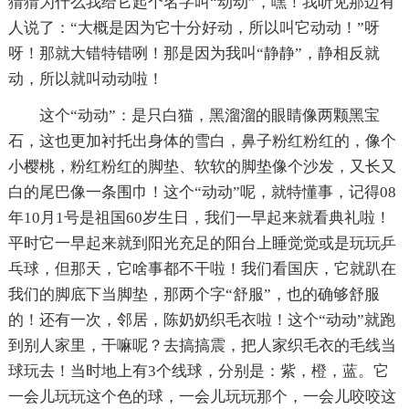
猜猜为什么我给它起个名字叫“动动”，嘿！我听见那边有
人说了：“大概是因为它十分好动，所以叫它动动！”呀
呀！那就大错特错咧！那是因为我叫“静静”，静相反就
动，所以就叫动动啦！
这个“动动”：是只白猫，黑溜溜的眼睛像两颗黑宝
石，这也更加衬托出身体的雪白，鼻子粉红粉红的，像个
小樱桃，粉红粉红的脚垫、软软的脚垫像个沙发，又长又
白的尾巴像一条围巾！这个“动动”呢，就特懂事，记得08
年10月1号是祖国60岁生日，我们一早起来就看典礼啦！
平时它一早起来就到阳光充足的阳台上睡觉觉或是玩玩乒
乓球，但那天，它啥事都不干啦！我们看国庆，它就趴在
我们的脚底下当脚垫，那两个字“舒服”，也的确够舒服
的！还有一次，邻居，陈奶奶织毛衣啦！这个“动动”就跑
到别人家里，干嘛呢？去搞搞震，把人家织毛衣的毛线当
球玩去！当时地上有3个线球，分别是：紫，橙，蓝。它
一会儿玩玩这个色的球，一会儿玩玩那个，一会儿咬咬这