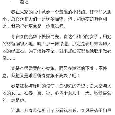
——题记
春在大家的眼中就像一个羞涩的小姑娘。好奇却又胆
小，总喜欢和人们一起玩躲猫猫。但，和她变幻万物相
比，我觉得她更像是一位魔法师。
冬在春的光辉下怏怏而去。春这个精巧的女子，用她
的纺锤编织大地。瞧！那一抹绿迹。那定是春用来装饰大
地的绿宝石。为了装饰花朵，就来那红霞都被她取来做衣
裳……
春是个很爱哭的小姑娘。雨又在淋漓的下着，不停
息。我想又是谁惹得春姑娘不高兴了吧！
春是红花与绿叶的信使，是柳絮的希望；是天空与大
地的女儿。在春、夏、秋、冬四个女儿中，天、地最喜爱
的一定是她。
谁说二月春风似剪刀？我看就未必。春风是孩子们最