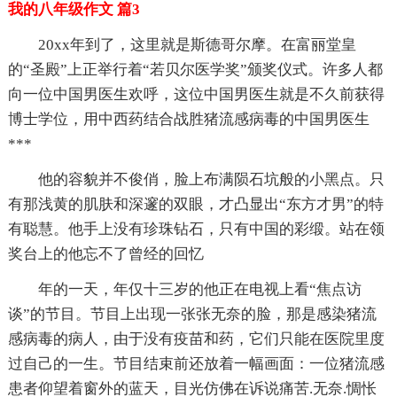
我的八年级作文 篇3
20xx年到了，这里就是斯德哥尔摩。在富丽堂皇
的“圣殿”上正举行着“若贝尔医学奖”颁奖仪式。许多人都
向一位中国男医生欢呼，这位中国男医生就是不久前获得
博士学位，用中西药结合战胜猪流感病毒的中国男医生
***
他的容貌并不俊俏，脸上布满陨石坑般的小黑点。只
有那浅黄的肌肤和深邃的双眼，才凸显出“东方才男”的特
有聪慧。他手上没有珍珠钻石，只有中国的彩缎。站在领
奖台上的他忘不了曾经的回忆
年的一天，年仅十三岁的他正在电视上看“焦点访
谈”的节目。节目上出现一张张无奈的脸，那是感染猪流
感病毒的病人，由于没有疫苗和药，它们只能在医院里度
过自己的一生。节目结束前还放着一幅画面：一位猪流感
患者仰望着窗外的蓝天，目光仿佛在诉说痛苦.无奈.惆怅