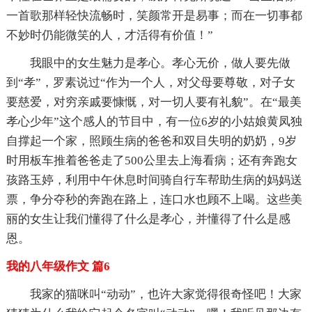
一首歌那样轻快流畅时，笑颜常开是易事；而在一切事都
不妙时仍能微笑的人，才活得有价值！”
我眼中的女生魅力是孝心。孝心无价，做人要先做
到“孝”，罗素说过“作为一个人，对父母要尊敬，对子女
要慈爱，对穷亲戚要慷慨，对一切人要有礼貌”。在“最美
孝心少年”这个感人的节目中，有一位6岁的小姑娘黄凤独
自撑起一个家，照顾生病的爸爸和双目失明的奶奶，9岁
时用板车推着爸爸走了500公里去上海看病；还有奔跑女
孩路玉婷，利用中午休息时间骑自行车帮助生病的妈妈送
票，争分夺秒的奔跑在路上，连口水也顾不上喝。这些美
丽的女生让我们懂得了什么是孝心，并懂得了什么是感
恩。
我的八年级作文 篇6
我家的猫咪叫“动动”，也许大家觉得很奇怪吧！大家