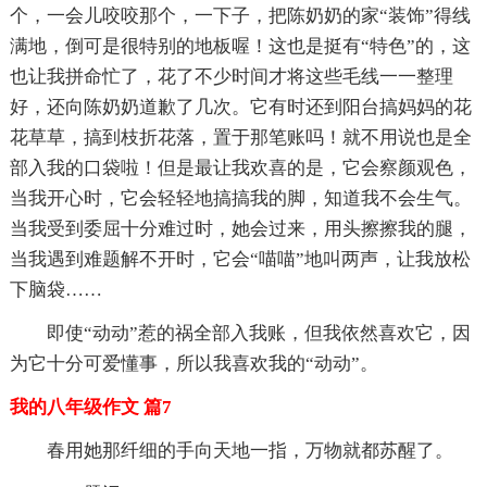
个，一会儿咬咬那个，一下子，把陈奶奶的家“装饰”得线
满地，倒可是很特别的地板喔！这也是挺有“特色”的，这
也让我拼命忙了，花了不少时间才将这些毛线一一整理
好，还向陈奶奶道歉了几次。它有时还到阳台搞妈妈的花
花草草，搞到枝折花落，置于那笔账吗！就不用说也是全
部入我的口袋啦！但是最让我欢喜的是，它会察颜观色，
当我开心时，它会轻轻地搞搞我的脚，知道我不会生气。
当我受到委屈十分难过时，她会过来，用头擦擦我的腿，
当我遇到难题解不开时，它会“喵喵”地叫两声，让我放松
下脑袋……
即使“动动”惹的祸全部入我账，但我依然喜欢它，因
为它十分可爱懂事，所以我喜欢我的“动动”。
我的八年级作文 篇7
春用她那纤细的手向天地一指，万物就都苏醒了。