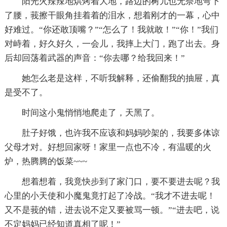
阳光火辣辣地烘烤着大地，路边的树儿也无奈地弯下
了腰，莪擦干眼角挂着着的泪水，想着刚才的一幕，心中
好难过。“你还敢顶嘴？”“怎么了！我就敢！”“你！”我们
对峙着，好久好久，一会儿，我摔上大门，跑了出去。身
后却回荡着武器的声音：“你去哪？给我回来！”
她怎么老是这样，不听我解释，还偷翻我的抽屉，真
是受不了。
时间这小鬼悄悄地爬走了，天黑了。
肚子好饿，也许我不应该和妈妈吵架的，我要多体谅
父母才对。好想回家呀！家里一点也不冷，有温暖的火
炉，热腾腾的饭菜~~~
想着想着，我竟快步到了家门口，要不要进去呢？我
心里的小天使和小魔鬼竟打起了冷战。“我才不进去呢！
又不是莪的错，进去说不定又要被骂一顿。”“进去吧，说
不定妈妈已经知道真相了呢！”