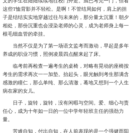
文的学生在陆陆续续地往校门外走。虽已考完一门，但看
这些T恤背影并不轻松。是啊！不管结局如何，肩上的担
子是结结实实地穿越过往与未来的，那分量太沉重！朝夕
相处，那份沉重也会浸染老师的心灵，成为老师身上每一
根毛细血管的牵挂。
当然不仅是为了第一场语文监考而激动，早起是多年
养成的职业习惯，照例凌晨四点醒来起了床。
临考前再检查一遍考生的桌椅，对略有晃动的座椅按
考生的需求再次一一加垫。抬起头，眼光触到考生那满含
感激的瞳仁，那么单纯、那么清澈，蓦地又想到一个人生
病在家的女儿。
日子，旋转，旋转，没有闲暇与空间。爱、细心与责
任心，成为十年如一日的一位中学年轻班主任的强劲力
量。
苦难自知，付出自知，在人前表现的是一个强健而阳