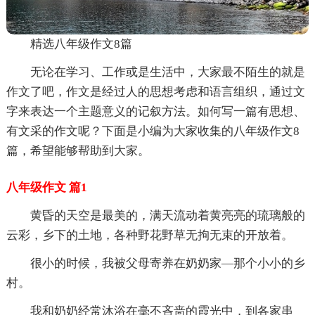
精选八年级作文8篇
无论在学习、工作或是生活中，大家最不陌生的就是
作文了吧，作文是经过人的思想考虑和语言组织，通过文
字来表达一个主题意义的记叙方法。如何写一篇有思想、
有文采的作文呢？下面是小编为大家收集的八年级作文8
篇，希望能够帮助到大家。
八年级作文 篇1
黄昏的天空是最美的，满天流动着黄亮亮的琉璃般的
云彩，乡下的土地，各种野花野草无拘无束的开放着。
很小的时候，我被父母寄养在奶奶家—那个小小的乡
村。
我和奶奶经常沐浴在毫不吝啬的霞光中，到各家串