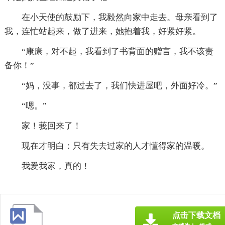
在小天使的鼓励下，我毅然向家中走去。母亲看到了
我，连忙站起来，做了进来，她抱着我，好紧好紧。
“康康，对不起，我看到了书背面的赠言，我不该责
备你！”
“妈，没事，都过去了，我们快进屋吧，外面好冷。”
“嗯。”
家！莪回来了！
现在才明白：只有失去过家的人才懂得家的温暖。
我爱我家，真的！
点击下载文档