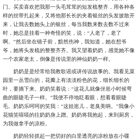
门。买卖喜欢把我那一头毛茸茸的短发梳整齐，用各种各
样的丝带扎起来，又将他那长长的夹着银丝的头发披散开
来，让我去数她头上的银丝，每当我数来数去数不过来
时，她总是挂着一种奇怪的笑，说：“人老了，老了
啊。”然后坐在镜子前，黯然伤神，我知道，她在想爷
爷，她将头发梳的整整齐齐。我又望着奶奶，感觉她不像
一个农家老太，倒像是传说里的神仙奶奶一样。
奶奶是是经常给我教歌谣或讲传说故事的。我看见菜
园里一丛雪白的，花瓣上有淡淡粉色的花，细长细长的
叶，要摘下来。奶奶笑着说：“这花儿就像伢崽小时候弯
曲的眼睫毛子一样。”我便不停地眨着眼，想看看眼睫
毛。奶奶乐呵呵的笑我：“这娃崽儿，老臭美呐。”我像小
花猫笑嘻嘻的往奶奶身上蹭。奶奶将我抱起，来到厨房，
为我做拿手的凉粉。
奶奶轻轻抓起一把切好的白里透亮的凉粉放在小碟