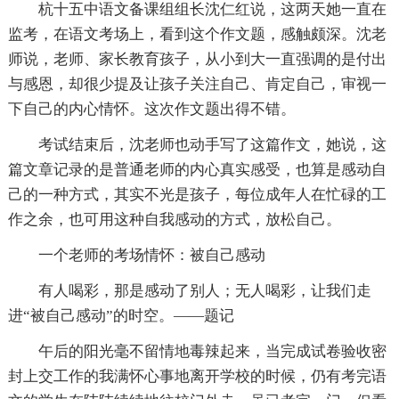
杭十五中语文备课组组长沈仁红说，这两天她一直在
监考，在语文考场上，看到这个作文题，感触颇深。沈老
师说，老师、家长教育孩子，从小到大一直强调的是付出
与感恩，却很少提及让孩子关注自己、肯定自己，审视一
下自己的内心情怀。这次作文题出得不错。
考试结束后，沈老师也动手写了这篇作文，她说，这
篇文章记录的是普通老师的内心真实感受，也算是感动自
己的一种方式，其实不光是孩子，每位成年人在忙碌的工
作之余，也可用这种自我感动的方式，放松自己。
一个老师的考场情怀：被自己感动
有人喝彩，那是感动了别人；无人喝彩，让我们走
进“被自己感动”的时空。——题记
午后的阳光毫不留情地毒辣起来，当完成试卷验收密
封上交工作的我满怀心事地离开学校的时候，仍有考完语