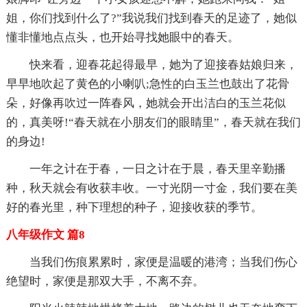
姐，你们找到什么了?”我说我们找到春天的足迹了，她似
懂非懂地点点头，也开始寻找她眼中的春天。
快来看，迎春花起得最早，她为了迎接春姑娘归来，
早早地吹起了黄色的小喇叭;急性的白玉兰也鼓出了花骨
朵，好像再吹过一阵春风，她就会开出洁白的玉兰花似
的，真美呀!“春天就在小朋友们的眼睛里”，春天就在我们
的身边!
一年之计在于春，一日之计在于晨，春天里辛勤播
种，秋天就会有收获丰收。一寸光阴一寸金，我们要在美
好的春光里，种下理想的种子，迎接收获的季节。
八年级作文 篇8
当我们伤痕累累时，家便是温暖的港湾；当我们伤心
绝望时，家便是那双大手，不离不弃。