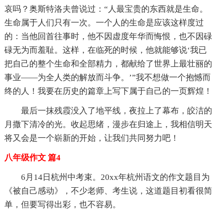
哀吗？奥斯特洛夫曾说过：“人最宝贵的东西就是生命。
生命属于人们只有一次。一个人的生命是应该这样度过
的：当他回首往事时，他不因虚度年华而悔恨，也不因碌
碌无为而羞耻。这样，在临死的时候，他就能够说‘我已
把自己的整个生命和全部精力，都献给了世界上最壮丽的
事业——为全人类的解放而斗争。’”我不想做一个抱憾而
终的人！我要在历史的篇章上写下属于自己的一页辉煌！
最后一抹残霞没入了地平线，夜拉上了幕布，皎洁的
月撒下清冷的光。收起思绪，漫步在归途上，我相信明天
将又会是一个崭新的开始，让我们共同努力吧！
八年级作文 篇4
6月14日杭州中考束。20xx年杭州语文的作文题目为
《被自己感动》，不少老师、考生说，这道题目初看很简
单，但要写得出彩，也不容易。