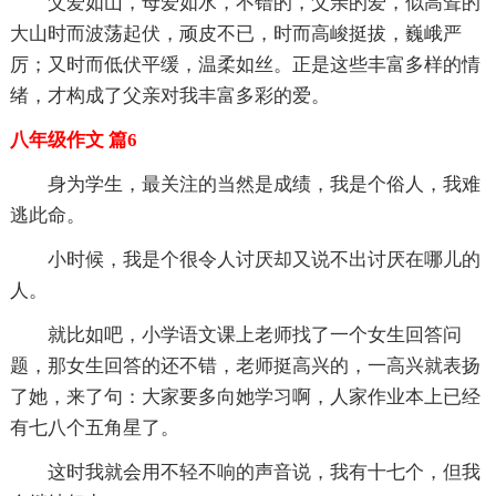
父爱如山，母爱如水，不错的，父亲的爱，似高耸的
大山时而波荡起伏，顽皮不已，时而高峻挺拔，巍峨严
厉；又时而低伏平缓，温柔如丝。正是这些丰富多样的情
绪，才构成了父亲对我丰富多彩的爱。
八年级作文 篇6
身为学生，最关注的当然是成绩，我是个俗人，我难
逃此命。
小时候，我是个很令人讨厌却又说不出讨厌在哪儿的
人。
就比如吧，小学语文课上老师找了一个女生回答问
题，那女生回答的还不错，老师挺高兴的，一高兴就表扬
了她，来了句：大家要多向她学习啊，人家作业本上已经
有七八个五角星了。
这时我就会用不轻不响的声音说，我有十七个，但我