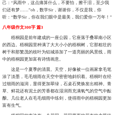
己：“风雨中，这点痛算什么，不要怕，擦干泪，至少我
们还有梦……”oh，数学Sir，谢谢你，不仅是我，你
听：“数学Sir，你在我们眼中是最美，我们爱你一万年！”
八年级作文300字 篇3
梧桐园是前年建成的一座公园，它座落于叠翠南小区
的西边。梧桐园里种满了大大小小的梧桐树，它那粗壮的
树干和那繁茂的枝叶为铝城添加了一道亮丽的风景线，雨
中的梧桐园更加富有诗情画意。
这是一个夏季的清晨。天空，好像被一位画家拿毛笔
涂了淡墨，毛毛细雨在天空中密密地斜织着。梧桐叶在经
过细雨的滋润，显得更加翠绿，石桌石凳焕发出精神。青
草、鲜花还有泥土的芳香都在湿润而充满氧气的空气中酝
酿。几位老人在毛毛细雨中练剑，使得雨中的梧桐园更加
富有生气。