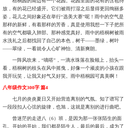
梧桐园的南边有一个花园。花园里面的花有的含苞待
放，有的花已经盛开。它们被雨打湿之后显得更回绚丽多
姿，花儿之间好象还在举行“选美大赛”呢！雨中的空气是
那样的新鲜，有着那样的芳香，真是使用我想一下子把所
有的空气都吸入肺部。那种感觉真好。雨中的梧桐树被雨
水洗礼之后都找回了自己的本色，树干——墨绿，树叶
——翠绿，一看就令人心旷神怡、清新爽朗。
一阵风吹来，“嘀嗒”，一滴水珠落在脸颊上，抬头一
看，梧桐树的枝头在风中摇曳，好像一个顽皮的小孩在跟
我开玩笑，让我又好气又好笑。雨中梧桐园可真美啊！
八年级作文300字 篇4
七月的炎炎夏日又开始营造离别的气氛。知了谱写了
一段段扣人心弦的旋律，也旭，这就是离别的进行曲吧。
曾迷茫的走进八（6）班，是因为那一张张陌生的面
孔。开始的开始，我们都是陌生人，最后的最后，成为了