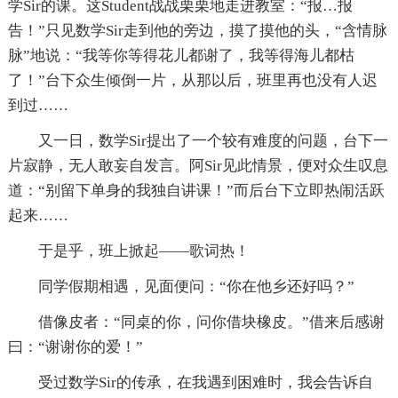
学Sir的课。这Student战战栗栗地走进教室：“报…报
告！”只见数学Sir走到他的旁边，摸了摸他的头，“含情脉
脉”地说：“我等你等得花儿都谢了，我等得海儿都枯
了！”台下众生倾倒一片，从那以后，班里再也没有人迟
到过……
又一日，数学Sir提出了一个较有难度的问题，台下一
片寂静，无人敢妄自发言。阿Sir见此情景，便对众生叹息
道：“别留下单身的我独自讲课！”而后台下立即热闹活跃
起来……
于是乎，班上掀起——歌词热！
同学假期相遇，见面便问：“你在他乡还好吗？”
借像皮者：“同桌的你，问你借块橡皮。”借来后感谢
曰：“谢谢你的爱！”
受过数学Sir的传承，在我遇到困难时，我会告诉自