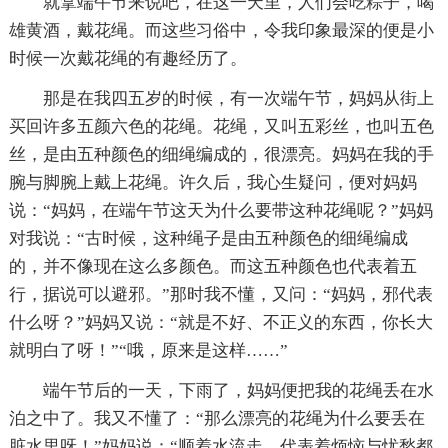
就拿端午节来说吧，在这一天里，人们会吃粽子，喝
雄黄酒，戴花绳。而这些习俗中，令我印象最深的便是小
时候一次戴花绳的有趣经历了。
那是在我四五岁的时候，有一次端午节，妈妈从街上
买回许多五颜六色的花绳。花绳，又叫五彩丝，也叫五色
丝，是由五种颜色的细绳编成的，很漂亮。妈妈在我的手
腕与脚腕上戴上花绳。许久后，我心生疑问，便对妈妈
说：“妈妈，在端午节这天为什么要带这种花绳呢？”妈妈
对我说：“古时候，这种绳子是由五种颜色的细绳编成
的，并不像现在这么多颜色。而这五种颜色也代表着五
行，据说可以避邪。”那时我不懂，又问：“妈妈，邪代表
什么呀？”妈妈又说：“就是不好、不正义的东西，你长大
就明白了呀！”“哦，原来是这样……”
端午节后的一天，下雨了，妈妈便把我的花绳丢在水
泊之中了。我又不懂了：“那么漂亮的花绳为什么要丢在
脏水里呀！”妈妈说：“顺着水流走，代表着烦恼与忧愁都