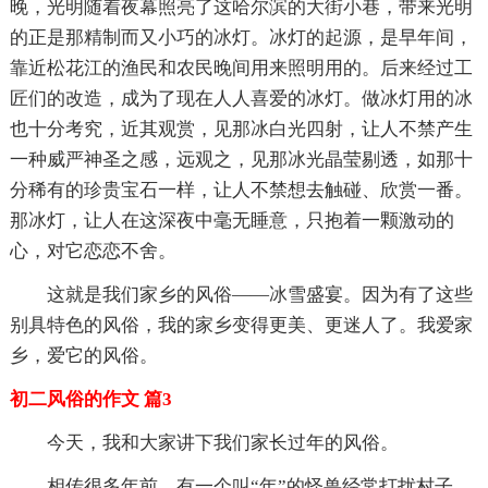
晚，光明随着夜幕照亮了这哈尔滨的大街小巷，带来光明
的正是那精制而又小巧的冰灯。冰灯的起源，是早年间，
靠近松花江的渔民和农民晚间用来照明用的。后来经过工
匠们的改造，成为了现在人人喜爱的冰灯。做冰灯用的冰
也十分考究，近其观赏，见那冰白光四射，让人不禁产生
一种威严神圣之感，远观之，见那冰光晶莹剔透，如那十
分稀有的珍贵宝石一样，让人不禁想去触碰、欣赏一番。
那冰灯，让人在这深夜中毫无睡意，只抱着一颗激动的
心，对它恋恋不舍。
这就是我们家乡的风俗——冰雪盛宴。因为有了这些
别具特色的风俗，我的家乡变得更美、更迷人了。我爱家
乡，爱它的风俗。
初二风俗的作文 篇3
今天，我和大家讲下我们家长过年的风俗。
相传很多年前，有一个叫“年”的怪兽经常打扰村子，