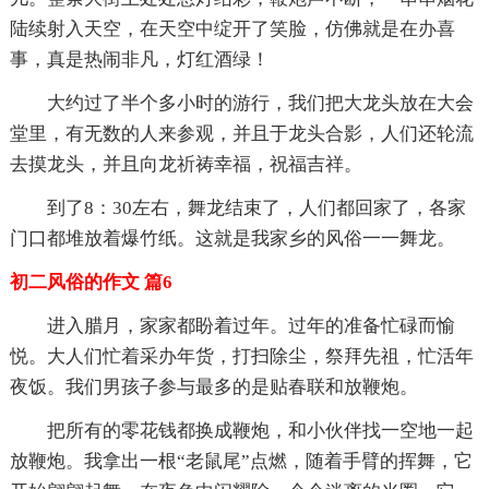
陆续射入天空，在天空中绽开了笑脸，仿佛就是在办喜
事，真是热闹非凡，灯红酒绿！
大约过了半个多小时的游行，我们把大龙头放在大会
堂里，有无数的人来参观，并且于龙头合影，人们还轮流
去摸龙头，并且向龙祈祷幸福，祝福吉祥。
到了8：30左右，舞龙结束了，人们都回家了，各家
门口都堆放着爆竹纸。这就是我家乡的风俗一一舞龙。
初二风俗的作文 篇6
进入腊月，家家都盼着过年。过年的准备忙碌而愉
悦。大人们忙着采办年货，打扫除尘，祭拜先祖，忙活年
夜饭。我们男孩子参与最多的是贴春联和放鞭炮。
把所有的零花钱都换成鞭炮，和小伙伴找一空地一起
放鞭炮。我拿出一根“老鼠尾”点燃，随着手臂的挥舞，它