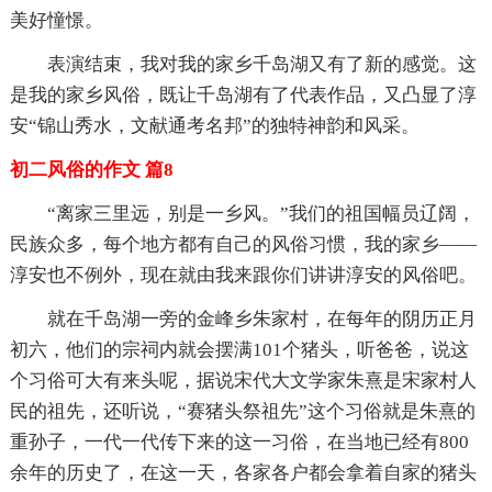
美好憧憬。
表演结束，我对我的家乡千岛湖又有了新的感觉。这
是我的家乡风俗，既让千岛湖有了代表作品，又凸显了淳
安“锦山秀水，文献通考名邦”的独特神韵和风采。
初二风俗的作文 篇8
“离家三里远，别是一乡风。”我们的祖国幅员辽阔，
民族众多，每个地方都有自己的风俗习惯，我的家乡——
淳安也不例外，现在就由我来跟你们讲讲淳安的风俗吧。
就在千岛湖一旁的金峰乡朱家村，在每年的阴历正月
初六，他们的宗祠内就会摆满101个猪头，听爸爸，说这
个习俗可大有来头呢，据说宋代大文学家朱熹是宋家村人
民的祖先，还听说，“赛猪头祭祖先”这个习俗就是朱熹的
重孙子，一代一代传下来的这一习俗，在当地已经有800
余年的历史了，在这一天，各家各户都会拿着自家的猪头