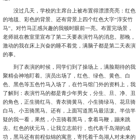
没过几天，学校的主席台上被布置得漂漂亮亮：红色
的地毯、彩色的背景、还有背景上四个红色大字“淳安竹
马”。对竹马正感兴趣的我顿时眼前一亮。布置完场景，
老师就在教室里宣布了第二天要表演竹马的消息。那晚，
激动的我在床上兴奋的睡不着觉，满脑子都是第二天表演
的事。
到了表演的时候，同学们到了操场上，满脸期待的我
聚精会神地盯着。演员出场了，红色、绿色、黄色、白
色、黑色等五色竹马入场了，在竹马馆门外的资料上，我
了解到：表演竹马的都是青少年男女，分生、旦、净、丑
的角色，正生骑红马、青衣骑黄马、小生骑绿马、花旦骑
白马、小丑骑黑马。还有，上面写道黑马最活泼。半信半
疑的我一看，果然，小丑骑着黑马，拿着马鞭，蹦来跳
去。红色的状元马，让我立志前行，也代表千岛湖的成
功，黑马还有前程似锦的寓意，寄托着千岛湖人对未来的