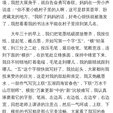
项，我想大展身手，就自告奋勇写春联。妈妈在一旁小声
说道：“你不要小瞧村子里的人啊，这可是群英荟萃、卧
虎藏龙的地方。”我听了妈妈的话，好奇心很快就被激发
了，我想看看我的书法水平能在村子里排到第几名。
大年三十的早上，我们把笔墨纸砚摆放整齐，我按住
纸，提起笔，蘸点墨，开始写第一个字“五”。“横”轻落
笔，到三分之二处，按压毛笔，最后收笔。笔断意连，连
到下面的“横折”，在折笔处立锋换面，保持中锋竖下来。
我目不转睛地盯着毫端，毛笔走到哪儿，我的眼睛就跟到
哪儿。“五”这个字很快就写好了。我抬起头，大家都向我
投来赞许的目光，这是对我的鼓励和肯定。我又饱蘸墨
水，一鼓作气写完上联“五湖四海皆春色”，下联“万水千
山尽朝晖”。横批“万象更新”中的“新”比较难写，我认真
琢磨着它的字形、笔画。左边高，右边低，左边窄，右边
宽，回想老师上课讲的注意点，然后一气呵成，上联、下
联、横批的书写都是那么完美流畅。大家看了我写的春