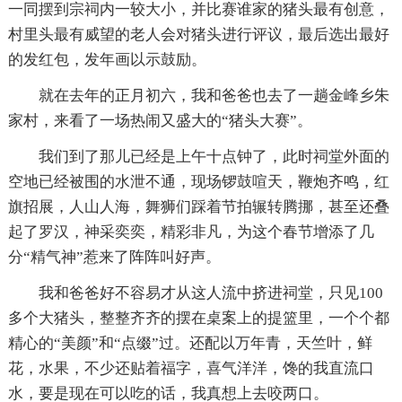
一同摆到宗祠内一较大小，并比赛谁家的猪头最有创意，
村里头最有威望的老人会对猪头进行评议，最后选出最好
的发红包，发年画以示鼓励。
就在去年的正月初六，我和爸爸也去了一趟金峰乡朱
家村，来看了一场热闹又盛大的“猪头大赛”。
我们到了那儿已经是上午十点钟了，此时祠堂外面的
空地已经被围的水泄不通，现场锣鼓喧天，鞭炮齐鸣，红
旗招展，人山人海，舞狮们踩着节拍辗转腾挪，甚至还叠
起了罗汉，神采奕奕，精彩非凡，为这个春节增添了几
分“精气神”惹来了阵阵叫好声。
我和爸爸好不容易才从这人流中挤进祠堂，只见100
多个大猪头，整整齐齐的摆在桌案上的提篮里，一个个都
精心的“美颜”和“点缀”过。还配以万年青，天竺叶，鲜
花，水果，不少还贴着福字，喜气洋洋，馋的我直流口
水，要是现在可以吃的话，我真想上去咬两口。