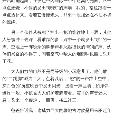
开始翩翩起舞，在夜色中闪耀除一个个迷离的光圈。它一
点点燃烧，不停的发出“吱吱”的声响，我的手指也跟着一
点点热起来。看着它慢慢熄灭，只剩一股烟还在不屈不挠
的缭绕。
另一个伙伴从裤兜了抓出一把响炮往地上一洒，其他
人纷纷冲上去踩，看谁踩的多，踩中一个就发出“啪”的一
声。空地上一阵纷杂的脚步声和此起彼伏的“啪啪”声。伙
伴们兴奋的不得了，闻着空气中呛人的烟硝味也照旧乐开
了花。
大人们放的自然不是同等级的小玩意儿了。他们放
的“二踢脚”威力巨大，点着以后，“碰”的一声蹿上空中，
灰白色的`沉重晚云中发出闪光，接着一声巨响，如炸弹
爆炸一般。小孩被大人们护着躲着看。震耳的声音还未
息，又来一个鞭炮，一而再，接二连三。
爸爸告诉我，这威力巨大的鞭炮古时候是用来驱赶年