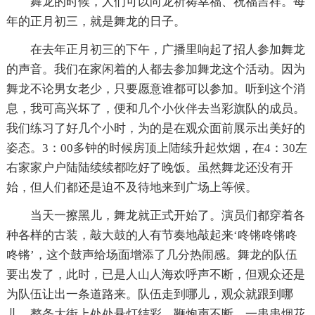
舞龙的时候，人们可以向龙祈祷幸福、祝福吉祥。每
年的正月初三，就是舞龙的日子。
在去年正月初三的下午，广播里响起了招人参加舞龙
的声音。我们在家闲着的人都去参加舞龙这个活动。因为
舞龙不论男女老少，只要愿意谁都可以参加。听到这个消
息，我可高兴坏了，便和几个小伙伴去当彩旗队的成员。
我们练习了好几个小时，为的是在观众面前展示出美好的
姿态。3：00多钟的时候房顶上陆续升起炊烟，在4：30左
右家家户户陆陆续续都吃好了晚饭。虽然舞龙还没有开
始，但人们都还是迫不及待地来到广场上等候。
当天一擦黑儿，舞龙就正式开始了。演员们都穿着各
种各样的古装，敲大鼓的人有节奏地敲起来‘咚锵咚锵咚
咚锵’，这个鼓声给场面增添了几分热闹感。舞龙的队伍
要出发了，此时，已是人山人海欢呼声不断，但观众还是
为队伍让出一条道路来。队伍走到哪儿，观众就跟到哪
儿。整条大街上处处悬灯结彩，鞭炮声不断，一串串烟花