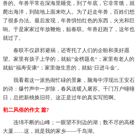
兽的。年兽平常在深海里睡觉，到了年底，它非常饿，就
爬出海洋，到陆地上面来吃人。为了赶走年兽，百姓们想
了很多办法。最后发现，年兽惧怕红色的东西，火光和巨
响。于是家家过年放鞭炮，贴春联。年兽赶跑了，这年也
就过了。
春联不仅辟邪避祸，还寄托了人们的企盼和美好愿
望。家里有孩子上学的，就贴”金榜题名“；家里有老人的
就贴”福寿安康“；家里做生意的，就贴‘日进斗金’。
我看着这一派热闹忙碌的景象，脑海中浮现出王安石
的诗：爆竹声中一岁除，春风送暖入屠苏。千门万户曈曈
日，总把新桃换旧符。这正是过年的真实写照啊。
初二风俗的作文 篇7
连绵不断的山峰；一眼望不到边的湖；数不尽的高楼
大厦……这，就是我的家乡——千岛湖。