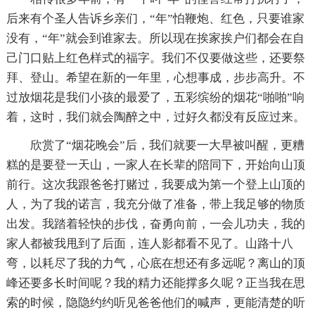
后来有个圣人告诉乡亲们，“年”怕鞭炮、红色，只要谁家
没有，“年”就会到谁家去。所以现在挨家挨户们都会在自
己门口贴上红色样式的福字。我们不仅要做这些，还要祭
拜、登山。希望在新的一年里，心想事成，步步高升。不
过放烟花是我们小孩的最爱了，五彩缤纷的烟花“啪啪”响
着，这时，我们就会陶醉之中，过好久都没有反应过来。
欣赏了“烟花晚会”后，我们就要一大早被叫醒，更糟
糕的是要登一天山，一家人在长辈的陪同下，开始向山顶
前行。这次我跟爸爸打赌过，我要成为第一个登上山顶的
人，为了我的诺言，我充分做了准备，带上我足够的物质
出发。我踏着轻快的步伐，奋勇向前，一会儿功夫，我的
家人都被我甩到了后面，连人影都看不见了。山路十八
弯，以耗尽了我的力气，心底在想还有多远呢？离山的顶
峰还要多长时间呢？我的精力还能撑多久呢？正当我在思
索的时候，隐隐约约听见爸爸他们的喊声，更能清楚的听