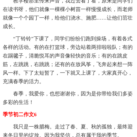
教学楼那里传来声音，我过去看了看，原来是同学们
在读书呀，他们就像一棵棵小树苗一样慢慢成长，而老师
就像一个个园丁一样，给他们浇水、施肥……让他们茁壮
成长。
“丁铃铃”下课了，同学们纷纷们跑到操场，有着各式
各样的活动。有的在打篮球，旁边站着两排啦啦队；有的
在踢毽子，清脆悦耳的声音像轻快的音乐；有的在跳皮
筋，左跳跳，右跳跳；还有的在放风筝，飞奔起来想一阵
风一样。下了太短暂了，一下就又上课了，大家真开心，
充满春季的活力。
春季，我爱你，也想谢谢你，因为是你带给我们多姿
多彩的生活！
季节初二作文6
我只是一株腊梅。走过了春、夏、秋的孤独，最终迎
来冬日里的绽放。因为我坚信，总有属于我的季节。