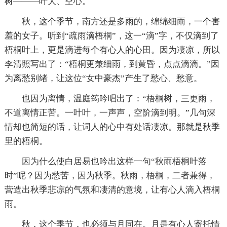
树———叶大、空心。
秋，这个季节，南方还是多雨的，绵绵细雨，一个害
羞的女子。听到“疏雨滴梧桐”，这一“滴”字，不仅滴到了
梧桐叶上，更是滴进每个有心人的心田。因为凄凉，所以
李清照写出了：“梧桐更兼细雨，到黄昏，点点滴滴。”因
为离愁别绪，让这位“女中豪杰”产生了愁心、愁意。
也因为离情，温庭筠吟唱出了：“梧桐树，三更雨，
不道离情正苦。一叶叶，一声声，空阶滴到明。”几句深
情却也简短的话，让词人的心中有处话凄凉。那就是秋季
里的梧桐。
因为什么使白居易也吟出这样一句“秋雨梧桐叶落
时”呢？因为愁苦，因为秋季。秋雨，梧桐，二者兼得，
营造出秋季悲凉的气氛和凄清的意境，让有心人滴入梧桐
雨。
秋，这个季节，也必须与月同在。月是有心人寄托情