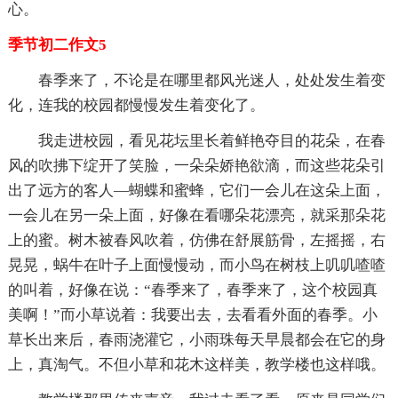
心。
季节初二作文5
春季来了，不论是在哪里都风光迷人，处处发生着变
化，连我的校园都慢慢发生着变化了。
我走进校园，看见花坛里长着鲜艳夺目的花朵，在春
风的吹拂下绽开了笑脸，一朵朵娇艳欲滴，而这些花朵引
出了远方的客人—蝴蝶和蜜蜂，它们一会儿在这朵上面，
一会儿在另一朵上面，好像在看哪朵花漂亮，就采那朵花
上的蜜。树木被春风吹着，仿佛在舒展筋骨，左摇摇，右
晃晃，蜗牛在叶子上面慢慢动，而小鸟在树枝上叽叽喳喳
的叫着，好像在说：“春季来了，春季来了，这个校园真
美啊！”而小草说着：我要出去，去看看外面的春季。小
草长出来后，春雨浇灌它，小雨珠每天早晨都会在它的身
上，真淘气。不但小草和花木这样美，教学楼也这样哦。