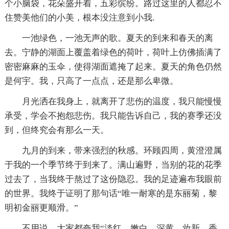
个小脑袋，花朵盛开着，五彩缤纷。路过这里的人都忍不
住赞美他们的小美，根本没注意到小我.
一池绿色，一池无声的歌。夏天的到来和春天的离
去。宁静的湖面上覆盖着绿色的荷叶，荷叶上仿佛插满了
密密麻麻的玉伞，使得湖面遮掩了起来。夏天的角色仍然
是何宇。我，只高了一点点，还是那么卑微。
月光洒在我身上，就离开了悲伤的温度，我只能慢慢
承受，学会不抱怨悲伤。我只能告诉自己，我的赛季还没
到，但终究会有那么一天。
九月的到来，带来强烈的秋感。环顾四周，黄澄澄属
于我的一个季节终于到来了。满山遍野，当别的花的花季
过去了，当我终于熬过了这份隐忍。我的足迹遍布我眼前
的世界。我终于证明了那句话“唯一耐寒的是东丽菊，黎
明初金丽更顺滑。”
不用说，大家都夸我“淡红、嫩白、深黄，妆新、香