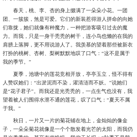
春天，桃、李、杏的身上缀满了一朵朵小花。一团
团、一簇簇，煞是可爱。它们的新装惹得游人拼命的向她
们靠拢，她们就像有种魔力，一种把游客吸引过去的魔
力。而我，只是一身干秃秃的树干，连小鸟也懒的在我的
肩膀上落脚，更不用说游人了。我羡慕的望着那些被新衣
打扮的桃树、杏树、梨树默默地叹了口气：“这不是属于
我的季节。”
夏季，池塘中的莲花竞相开放，亭亭玉立，怪不得有
人赞叹她们：“出淤泥而不染，濯清涟而不妖。”说她们
是“花子君子”。而我还是光秃秃的，一点生气也没有，我
望着被人们围得水泄不通的莲花，叹了口气：“夏天不属
于我。”
秋日，一片又一片的菊花铺在地上，金灿灿的像金
子，一朵朵菊花就像是一个个散发着光芒的太阳，而我仍