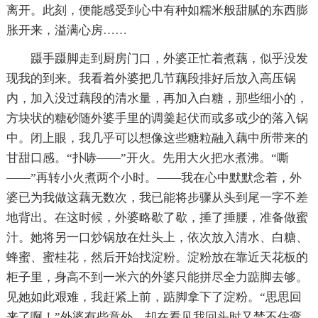
离开。此刻，便能感受到心中有种如糯米般甜腻的东西膨
胀开来，溢满心房……
蹑手蹑脚走到厨房门口，外婆正忙着煮藕，似乎没发
现我的到来。我看着外婆把几节藕段排好后放入高压锅
内，加入没过藕段的清水量，再加入白糖，那些细小的，
方块状的糖砂随外婆手里的调羹起伏而或多或少的落入锅
中。闭上眼，我几乎可以想像这些糖粒融入藕中所带来的
甘甜口感。“扑哧——”开火。先用大火把水煮沸。“嘶
——”再转小火煮两个小时。——我在心中默默念着，外
婆已为我做这藕无数次，我已能将步骤从头到尾一字不差
地背出。在这时候，外婆略歇了歇，捶了捶腰，准备做蜜
汁。她将另一口炒锅放在灶头上，依次放入清水、白糖、
蜂蜜、蜜桂花，然后开始找淀粉。淀粉放在靠近天花板的
柜子里，身高不到一米六的外婆只能拼尽全力踮脚去够。
见她如此艰难，我赶紧上前，踮脚拿下了淀粉。“思思回
来了啊！”外婆有些意外，却在看见我回头时又禁不住弯