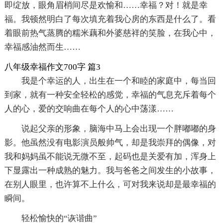
即绽放，眼角眉梢间尽是欢愉和……幸福？对！就是幸
福。我顿然明白了每次填充着我心房的东西是什么了。看
着眼前热气蒸腾的糯米藕和外婆慈祥的笑脸，在我心中，
幸福感油然而生……
八年级幸福作文700字 篇3
我是个幸运的人，出生在一个和睦的家庭中，每当回
到家，就有一种安全轻松的感觉，幸福的气息充斥着每个
人的心，爱的交响曲在每个人的心中荡漾……
说起父亲的形象，脑海中马上会出现一个胖嘟嘟的身
影。他虽然没有电影演员般帅气，却是我崇拜的偶像，对
我和妈妈虽不能说无微不至，起码也是关爱有加，浑身上
下显露出一种成熟的魅力。我与爸爸之间发生的小故事，
在别人眼里，也许算不上什么，可对我来说却是最幸福的
瞬间。
轻松愉快的“诙谐曲”