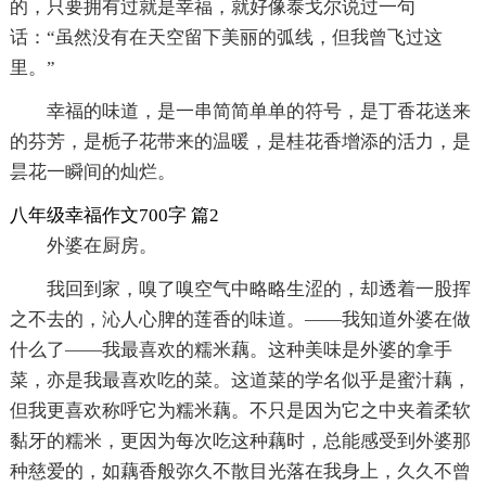
的，只要拥有过就是幸福，就好像泰戈尔说过一句
话：“虽然没有在天空留下美丽的弧线，但我曾飞过这
里。”
幸福的味道，是一串简简单单的符号，是丁香花送来
的芬芳，是栀子花带来的温暖，是桂花香增添的活力，是
昙花一瞬间的灿烂。
八年级幸福作文700字 篇2
外婆在厨房。
我回到家，嗅了嗅空气中略略生涩的，却透着一股挥
之不去的，沁人心脾的莲香的味道。——我知道外婆在做
什么了——我最喜欢的糯米藕。这种美味是外婆的拿手
菜，亦是我最喜欢吃的菜。这道菜的学名似乎是蜜汁藕，
但我更喜欢称呼它为糯米藕。不只是因为它之中夹着柔软
黏牙的糯米，更因为每次吃这种藕时，总能感受到外婆那
种慈爱的，如藕香般弥久不散目光落在我身上，久久不曾