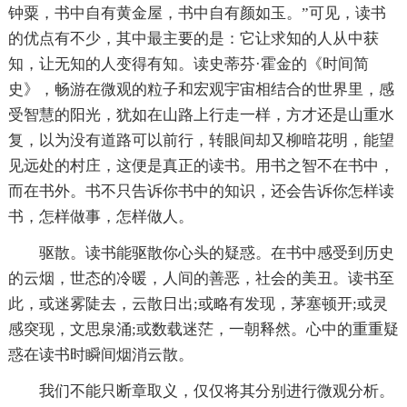
钟粟，书中自有黄金屋，书中自有颜如玉。”可见，读书
的优点有不少，其中最主要的是：它让求知的人从中获
知，让无知的人变得有知。读史蒂芬·霍金的《时间简
史》，畅游在微观的粒子和宏观宇宙相结合的世界里，感
受智慧的阳光，犹如在山路上行走一样，方才还是山重水
复，以为没有道路可以前行，转眼间却又柳暗花明，能望
见远处的村庄，这便是真正的读书。用书之智不在书中，
而在书外。书不只告诉你书中的知识，还会告诉你怎样读
书，怎样做事，怎样做人。
驱散。读书能驱散你心头的疑惑。在书中感受到历史
的云烟，世态的冷暖，人间的善恶，社会的美丑。读书至
此，或迷雾陡去，云散日出;或略有发现，茅塞顿开;或灵
感突现，文思泉涌;或数载迷茫，一朝释然。心中的重重疑
惑在读书时瞬间烟消云散。
我们不能只断章取义，仅仅将其分别进行微观分析。