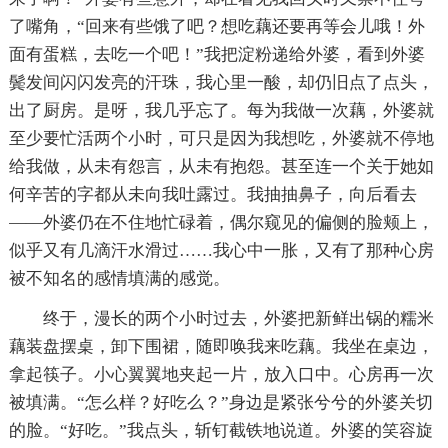
了嘴角，“回来有些饿了吧？想吃藕还要再等会儿哦！外
面有蛋糕，去吃一个吧！”我把淀粉递给外婆，看到外婆
鬓发间闪闪发亮的汗珠，我心里一酸，却仍旧点了点头，
出了厨房。是呀，我几乎忘了。每为我做一次藕，外婆就
至少要忙活两个小时，可只是因为我想吃，外婆就不停地
给我做，从未有怨言，从未有抱怨。甚至连一个关于她如
何辛苦的字都从未向我吐露过。我抽抽鼻子，向后看去
——外婆仍在不住地忙碌着，偶尔窥见的偏侧的脸颊上，
似乎又有几滴汗水滑过……我心中一胀，又有了那种心房
被不知名的感情填满的感觉。
终于，漫长的两个小时过去，外婆把新鲜出锅的糯米
藕装盘摆桌，卸下围裙，随即唤我来吃藕。我坐在桌边，
拿起筷子。小心翼翼地夹起一片，放入口中。心房再一次
被填满。“怎么样？好吃么？”身边是紧张兮兮的外婆关切
的脸。“好吃。”我点头，斩钉截铁地说道。外婆的笑容旋