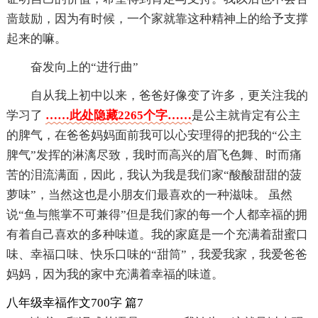
啬鼓励，因为有时候，一个家就靠这种精神上的给予支撑
起来的嘛。
奋发向上的“进行曲”
自从我上初中以来，爸爸好像变了许多，更关注我的
学习了
……此处隐藏2265个字……
是公主就肯定有公主
的脾气，在爸爸妈妈面前我可以心安理得的把我的“公主
脾气”发挥的淋漓尽致，我时而高兴的眉飞色舞、时而痛
苦的泪流满面，因此，我认为我是我们家“酸酸甜甜的菠
萝味”，当然这也是小朋友们最喜欢的一种滋味。 虽然
说“鱼与熊掌不可兼得”但是我们家的每一个人都幸福的拥
有着自己喜欢的多种味道。我的家庭是一个充满着甜蜜口
味、幸福口味、快乐口味的“甜筒”，我爱我家，我爱爸爸
妈妈，因为我的家中充满着幸福的味道。
八年级幸福作文700字 篇7