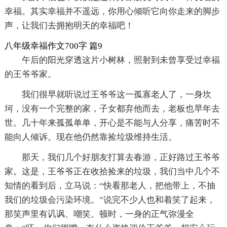
幸福。其实幸福并不遥远，你用心倾听它向你走来的脚步
声，让我们去拥抱明天的幸福吧！
八年级幸福作文700字 篇9
午后的阳光穿透这片小树林，照射到未曾享受过幸福
的王爷爷家。
我们很早就听说过王爷爷这一孤寡老人了，一身坎
坷，没有一个完整的家，子女都弃他而去，老板也早年去
世。几十年来孤孤单单，开心是不能与人分享，痛苦时不
能向人倾诉。现在他仍然靠捡垃圾维持生活。
那天，我们几个好朋友打算去春游，正好路过王爷爷
家。这是，王爷爷正在收拾捡来的垃圾，我们当中几个不
知情的看到后，立马说：“快看那老人，把他带上，不抽
我们的垃圾会污染环境。”说完不少人也和着笑了起来，
那笑声里有讥讽、嘲笑。顿时，一身的正气弥漫全