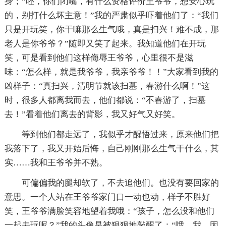
身；“呸，你们闭嘴，有什么资格评价王爷爷，想安心玩
的，别打什么坏主意！”我的严肃似乎吓着他们了：“我们
只是开玩笑，你干嘛那么生气哦，真是扫兴！难不成，那
老人是你爷爷？”随即又笑了起来。我知道他们在开玩
笑，可是看到他们这样侮辱王爷爷，心里很不是滋
味：“怎么样，就是我爷爷，我亲爷爷！！”大家看到我的
凶样子：“真扫兴，清明节就该扫墓，春游什么啊！”这
时，很多人都离我而去，他们都说：“不春游了，扫墓
去！”看着他们离去的背影，我又好气又好笑。
等到他们都走远了，我似乎才醒悟过来，原来他们把
我落下了，我又开始后悔，自己刚刚那么生气干什么，其
实……我和王爷爷并不熟。
可偏偏我的腿却软了，不去追他们。也没有要回家的
意思。一个人站在王爷爷家门口一动也动，样子不胜好
笑，王爷爷满脸笑容地望着我哦：“孩子，怎么没和他们
一起去玩呢？”我的头像是被狠狠地敲醒了：“哦，我…因