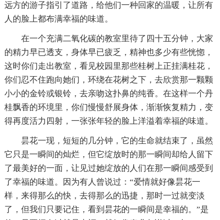
远方的游子指引了道路，给他们一种回家的温暖，让所有
人的脸上都布满幸福的味道。
在一个充满二氧化碳的教室里待了四十五分钟，大家
的精力早已透支，身体早已疲乏，精神也多少有些恍惚，
这时你们走出教室，看见校园里那些桂树上正挂满桂花，
你们忍不住跑向她们，环绕在花树之下，去欣赏那一颗颗
小小的金铃或银铃，去亲吻这扑鼻的纯香。在这样一个丹
桂飘香的环境里，你们慢慢舒展身体，渐渐恢复精力，变
得再度活力四射，一张张年轻的脸上洋溢着幸福的味道。
昙花一现，短短的几分钟，它的生命就结束了，虽然
它只是一瞬间的灿烂，但它绽放时的那一瞬间却给人留下
了最美好的一面，让见过她绽放的人们在那一瞬间感受到
了幸福的味道。因为有人曾说过：“爱情就好像昙花一
样，来得那么的快，去得那么的迅捷，那时一过就变淡
了，但我们只要记住，看到昙花的一瞬间是幸福的。”是