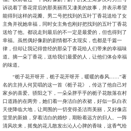
诉说着丁香花背后的那美丽而又凄美的故事，并表示希望
能得到这样的花瓣。男二号把找到的五叶丁香花送给了女
主角并祝她幸福，同时女主角也刚好把找到的五叶丁香花
送给了他。都说走到最后的不一定是最爱的，但也得到了
幸福。虽然偶好像剧的剧情都不太现实，也都是千篇一
律，但却让我记得曾经的那朵丁香花给人们带来的幸福味
道。摘一朵丁香花，送给我们最爱的人，让他们体会幸福
的味道。
“栀子花开呀开，栀子花开呀开，暖暖的春风……”著
名的主持人何炅唱的这一首《栀子花》，传达了他自己对
家乡的喜爱。骄阳之下，一朵朵胖乎乎的栀子花散落在村
口道路的在两旁，她们着一身洁白的衣裙，好似一队白衣
天使降临大地，让周围的一切变得圣洁而美丽，又好像店
堂里的新娘，穿着洁白的婚纱，期盼着远方的归人。一阵
清风吹来，摇曳的花儿散发出沁人心脾的香味，这香气给