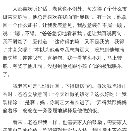
人都喜欢听好话，老爸也不例外。每次得了个什么市
级荣誉称号，他总是喜欢在我面前“显摆”。有一次，他拿
回一个什么证书，让我发表意见。我故意装作不屑一顾，
说：“嗯，不错。”爸爸急切地看着我，想让我再说两句，
我不耐烦了，应付道：“这你得的嘛，又不是我的，我得
了才高兴呢！”本以为他会夸我志向远大，没想到他却满
脸失望，连连叹气，直抱怨。我一看苗头不对，马上转
舵，夸奖了他几句，没想到他竟跟小孩子似的被我哄乐
了。
我老爸可是“上得厅堂，下得厨房”的。每次我吃得正
香时，爸爸会故意问：“今天谁做的饭呀？这么好吃！”我
装糊涂：“是啊，妈，你厨艺大有长进了。”弄得我跟妈妈
偷着乐，爸爸在一旁委屈地解释是他做的饭。
看来，老爸跟我一样，也需要家人的鼓励，需要家人
证明自己的价值，希望得到肯定与支持。我以后也不会吝