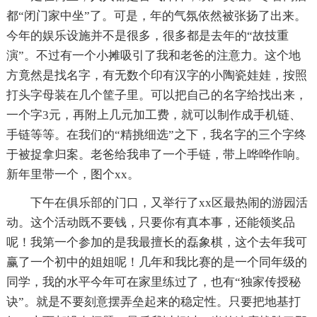
都“闭门家中坐”了。可是，年的气氛依然被张扬了出来。
今年的娱乐设施并不是很多，很多都是去年的“故技重
演”。不过有一个小摊吸引了我和老爸的注意力。这个地
方竟然是找名字，有无数个印有汉字的小陶瓷娃娃，按照
打头字母装在几个筐子里。可以把自己的名字给找出来，
一个字3元，再附上几元加工费，就可以制作成手机链、
手链等等。在我们的“精挑细选”之下，我名字的三个字终
于被捉拿归案。老爸给我串了一个手链，带上哗哗作响。
新年里带一个，图个xx。
下午在俱乐部的门口，又举行了xx区最热闹的游园活
动。这个活动既不要钱，只要你有真本事，还能领奖品
呢！我第一个参加的是我最擅长的磊象棋，这个去年我可
赢了一个初中的姐姐呢！几年和我比赛的是一个同年级的
同学，我的水平今年可在家里练过了，也有“独家传授秘
诀”。就是不要刻意摆弄垒起来的稳定性。只要把地基打