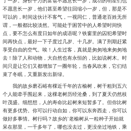
了一岁。身价千万的富翁不愿意长一岁，成功的明星们也
不愿意长一岁，他们甚至希望往回缩小一岁，但，那是不
可以的，时间这伙计不客气，一视同仁，普通老百姓无所
谓，一般都比较淡然。可能处于困苦中的人希望时间快
点，要不怎么有度日如年的成语呢？铁窗里的囚犯希望时
间再快点，最好一下子度过几岁、十几岁。满了刑期赶紧
享受自由的空气。唉！人生过客，真就是匆匆地来匆匆地
去！除了人和动物，大自然也有永恒的，比如说树木。时
间只是让它们又都增加了一圈年轮，当春风吹来，它们结
束了冬眠，又重新发出新绿。
我的故乡磨石峪有棵近千年的古榆树，树干粗到五六
个人能牵手围起来，这棵老树历经沧桑，到了夏天仍然枝
叶茂盛。细想想，人的寿命比起树来短暂多了。但你比树
有更多优势。你可以行动自如，你可以东奔西走，你可以
做好多事情。树行吗？故乡的`老榆树从一粒种子开始就
呆在那里，一千多年了，哪也没去过，更没坐过地铁，乘