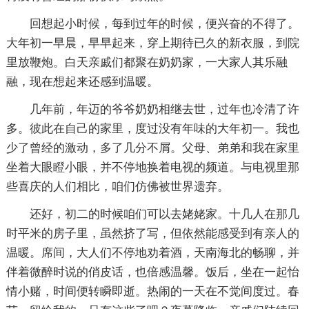
回想起小时候，每到过年的时候，便兴奋的不得了。
大年初一早晨，早早起来，穿上期待已久的新衣服，到院
里放鞭炮。白天亲戚们都聚在奶奶家，一大家人其乐融
融，现在想起来还感到温暖。
几年前，年迈的爷爷奶奶相继去世，过年也冷清了许
多。彼此在自己的家里，度过没有年味的大年初一。我也
少了曾经的激动，多了几分不屑。父母、弟弟和我在家里
坐着大眼瞪小眼，并不停地换着电视的频道。与电视里那
些喜庆的人们相比，咱们仿佛被世界遗弃。
还好，初二的时候咱们可以去姥姥家。十几人在那几
时平米的房子里，虽然挤了写，但依然能感受到有亲人的
温暖。席间，大人们不停地劝着酒，天南海北的畅聊，并
伴着微醉时说的俏皮话，也倍感温馨。饭后，坐在一起怡
情小赌，时间便转瞬即逝。热闹的一天在不觉间度过。春