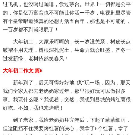
过飞机，也没喝过咖啡，尝过茅台。世界上一切都是公平
的，你是亿万富翁也不可能让你活一千岁，电视剧里尽管
有个皇帝唱道我真的还想再活五百年，那也是不可能的，
一百岁都不到就哏屁了！
大年初二，大家乐呵呵的，长一岁没关系，树皮长点
皱褶不用去理，树根深扎泥土，生命力就会旺盛，严冬一
过发新绿，老树依然笑春风！
大年初二作文 篇6
新年到了，后天可得好好地“疯”玩一场，因为，那天
我们全家人都去老奶奶家过年，那里很好玩可以做很多
事。我玩什么呢？我想着，突然，我想到县城的烤红薯很
好吃。不如，我也来烤吧！
到了老家，我给老奶奶拜完年后，下起了蒙蒙细雨，
但这阻挡不住我要烤红薯的决心，我拿了6个红薯，拿了