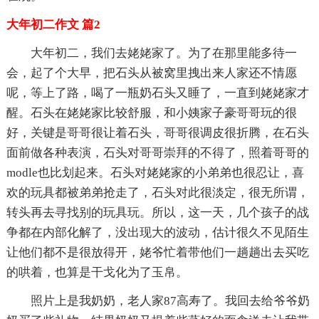
大年初二作文 篇2
大年初二，我们去姥姥家了。为了在那里能多待一
会，起了个大早，把石头从被窝里拽出来人家还不情愿
呢，等上了路，喝了一瓶奶石头又睡了，一直到姥姥家才
醒。石头在姥姥家比较舒服，和小姨家子豪哥哥玩的很
好，关键是哥哥很让着石头，哥哥很调皮很折腾，在石头
面前做各种表演，石头对哥哥崇拜的不得了，照着哥哥的
modle也比划起来。石头对姥姥家的小弟弟也很忍让，喜
欢的玩具都被弟弟抢走了，石头对此很淡定，很无所谓，
转头再去寻找别的玩具玩。所以，这一天，几个孩子的战
争都在内部化解了，没出现大的波动，估计很久不见陌生
让他们都不是很放得开，姥爷忙着带他们一趟趟出去买吃
的哄着，也算是干戈化为了玉帛。
照片上是我奶奶，老人家87高寿了。我回去给爷爷奶