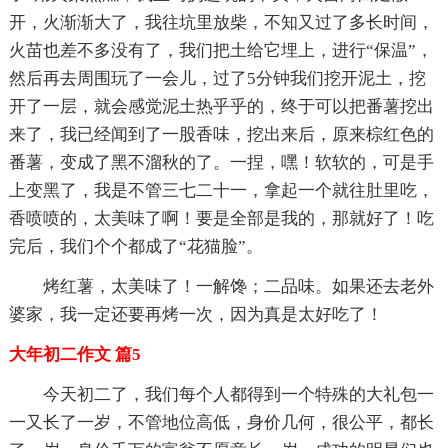
开，火渐渐大了，我往坑里放柴，不知又过了多长时间，
火苗也差不多没有了，我们把土给它埋上，进行“保温”，
然后再去周围玩了一会儿，过了5分钟我们挖开泥土，挖
开了一层，就会感觉泥土热乎乎的，终于可以把番薯挖出
来了，我已经闻到了一股香味，挖出来后，原来棕红色的
番薯，变成了黑不溜秋的了。一捏，嘿！软软的，可是手
上变黑了，我是不管三七二十一，拿起一个就往肚里吃，
香喷喷的，太美味了啊！要是全部是我的，那就好了！吃
完后，我们个个都成了“花猫脸”。
烤红薯，太美味了！一解馋；二品味。如果还去老外
婆家，我一定还要再烤一次，因为真是太好吃了！
大年初二作文 篇5
今天初二了，我们每个人都得到一个特殊的大礼包一
一又长了一岁，不管地位高低，身价几何，很公平，都长