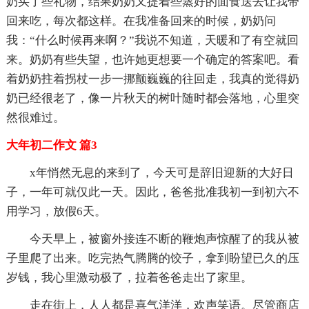
奶买了些礼物，结果奶奶又提着些蒸好的面食送去让我带
回来吃，每次都这样。在我准备回来的时候，奶奶问
我：“什么时候再来啊？”我说不知道，天暖和了有空就回
来。奶奶有些失望，也许她更想要一个确定的答案吧。看
着奶奶拄着拐杖一步一挪颤巍巍的往回走，我真的觉得奶
奶已经很老了，像一片秋天的树叶随时都会落地，心里突
然很难过。
大年初二作文 篇3
x年悄然无息的来到了，今天可是辞旧迎新的大好日
子，一年可就仅此一天。因此，爸爸批准我初一到初六不
用学习，放假6天。
今天早上，被窗外接连不断的鞭炮声惊醒了的我从被
子里爬了出来。吃完热气腾腾的饺子，拿到盼望已久的压
岁钱，我心里激动极了，拉着爸爸走出了家里。
走在街上，人人都是喜气洋洋，欢声笑语。尽管商店