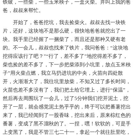
铁锨，一些柴，一些玉米秧子，一盒火柴。并叫上我的爸
爸，叔叔来帮忙。
开始了，爸爸挖坑，我去捡柴火。叔叔去找一块铁
片，还好，这块地不是那么硬，很快地爸爸就挖出了一
块。我手里已经握了一捆柴了，而且还是那种又硬有老
的。不一会儿，叔叔也找来了铁片，我问爸爸：“这块地
挖得应该行了吧？”“行了，差不多了”地挖得差不多了，
柴也捡的差不多了，下一步把柴添到小坑里，放点玉米秧
子”用火柴点燃，我立马扔进坑的中央，火苗向四处散
开，火渐渐大了，我往坑里放柴，不知又过了多长时间，
火苗也差不多没有了，我们把土给它埋上，进行“保温”，
然后再去周围玩了一会儿，过了5分钟我们挖开泥土，挖
开了一层，就会感觉泥土热乎乎的，终于可以把番薯挖出
来了，我已经闻到了一股香味，挖出来后，原来棕红色的
番薯，变成了黑不溜秋的了。一捏，嘿！软软的，可是手
上变黑了，我是不管三七二十一，拿起一个就往肚里吃，