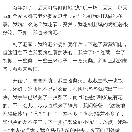
新年到了，后天可得好好地“疯”玩一场，因为，那天
我们全家人都去老外婆家过年，那里很好玩可以做很多
事。我玩什么呢？我想着，突然，我想到县城的烤红薯很
好吃。不如，我也来烤吧！
到了老家，我给老外婆拜完年后，下起了蒙蒙细雨，
但这阻挡不住我要烤红薯的决心，我拿了6个红薯，拿了
铁锨，一些柴，一些玉米秧子，一盒火柴。并叫上我的爸
爸，叔叔来帮忙。
开始了，爸爸挖坑，我去捡柴火。叔叔去找一块铁
片，还好，这块地不是那么硬，很快地爸爸就挖出了一
块。我手里已经握了一捆柴了，而且还是那种又硬有老
的。不一会儿，叔叔也找来了铁片，我问爸爸：“这块地
挖得应该行了吧？”“行了，差不多了”地挖得差不多了，
柴也捡的差不多了，下一步把柴添到小坑里，放点玉米秧
子”用火柴点燃，我立马扔进坑的中央，火苗向四处散