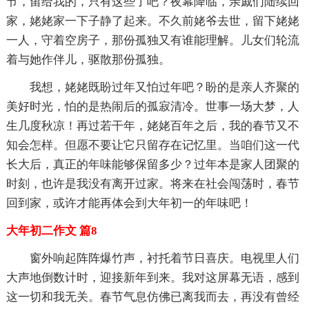
节，留给我的，只有这些了吧？夜幕降临，亲戚们陆续回
家，姥姥家一下子静了起来。不久前姥爷去世，留下姥姥
一人，守着空房子，那份孤独又有谁能理解。儿女们轮流
着与她作伴儿，驱散那份孤独。
我想，姥姥既盼过年又怕过年吧？盼的是亲人齐聚的
美好时光，怕的是热闹后的孤寂清冷。世事一场大梦，人
生几度秋凉！再过若干年，姥姥百年之后，我的春节又不
知会怎样。但愿不要让它只留存在记忆里。当咱们这一代
长大后，真正的年味能够保留多少？过年本是家人团聚的
时刻，也许是我没有离开过家。将来在社会闯荡时，春节
回到家，或许才能再体会到大年初一的年味吧！
大年初二作文 篇8
窗外响起阵阵爆竹声，衬托着节日喜庆。电视里人们
大声地倒数计时，迎接新年到来。我对这屏幕无语，感到
这一切和我无关。春节气息仿佛已离我而去，再没有曾经