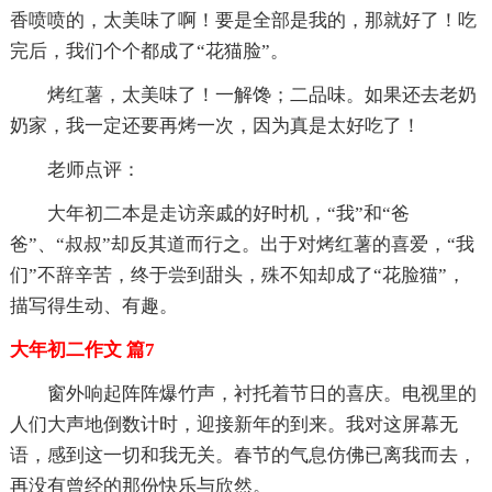
香喷喷的，太美味了啊！要是全部是我的，那就好了！吃
完后，我们个个都成了“花猫脸”。
烤红薯，太美味了！一解馋；二品味。如果还去老奶
奶家，我一定还要再烤一次，因为真是太好吃了！
老师点评：
大年初二本是走访亲戚的好时机，“我”和“爸
爸”、“叔叔”却反其道而行之。出于对烤红薯的喜爱，“我
们”不辞辛苦，终于尝到甜头，殊不知却成了“花脸猫”，
描写得生动、有趣。
大年初二作文 篇7
窗外响起阵阵爆竹声，衬托着节日的喜庆。电视里的
人们大声地倒数计时，迎接新年的到来。我对这屏幕无
语，感到这一切和我无关。春节的气息仿佛已离我而去，
再没有曾经的那份快乐与欣然。