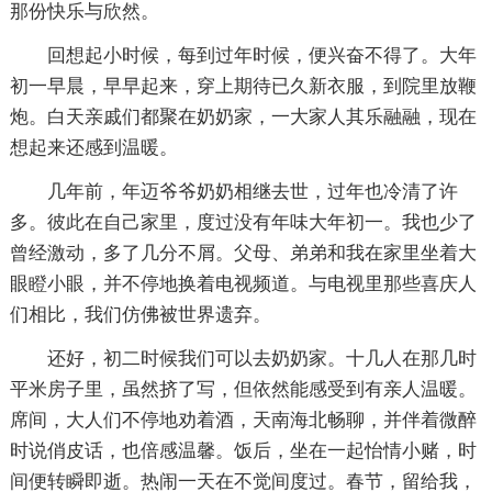
那份快乐与欣然。
回想起小时候，每到过年时候，便兴奋不得了。大年
初一早晨，早早起来，穿上期待已久新衣服，到院里放鞭
炮。白天亲戚们都聚在奶奶家，一大家人其乐融融，现在
想起来还感到温暖。
几年前，年迈爷爷奶奶相继去世，过年也冷清了许
多。彼此在自己家里，度过没有年味大年初一。我也少了
曾经激动，多了几分不屑。父母、弟弟和我在家里坐着大
眼瞪小眼，并不停地换着电视频道。与电视里那些喜庆人
们相比，我们仿佛被世界遗弃。
还好，初二时候我们可以去奶奶家。十几人在那几时
平米房子里，虽然挤了写，但依然能感受到有亲人温暖。
席间，大人们不停地劝着酒，天南海北畅聊，并伴着微醉
时说俏皮话，也倍感温馨。饭后，坐在一起怡情小赌，时
间便转瞬即逝。热闹一天在不觉间度过。春节，留给我，