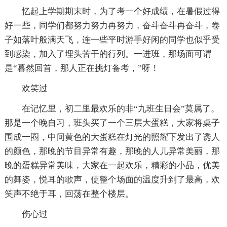
忆起上学期期末时，为了考一个好成绩，在暑假过得
好一些，同学们都努力努力再努力，奋斗奋斗再奋斗，卷
子如落叶般满天飞，连一些平时游手好闲的同学也似乎受
到感染，加入了埋头苦干的行列。一进班，那场面可谓
是“暮然回首，那人正在挑灯备考，”呀！
欢笑过
在记忆里，初二里最欢乐的非“九班生日会”莫属了。
那是一个晚自习，班头买了一个三层大蛋糕，大家将桌子
围成一圈，中间黄色的大蛋糕在灯光的照耀下发出了诱人
的颜色，那晚的节目异常有趣，那晚的人儿异常美丽，那
晚的蛋糕异常美味，大家在一起欢乐，精彩的小品，优美
的舞姿，悦耳的歌声，使整个场面的温度升到了最高，欢
笑声不绝于耳，回荡在整个楼层。
伤心过