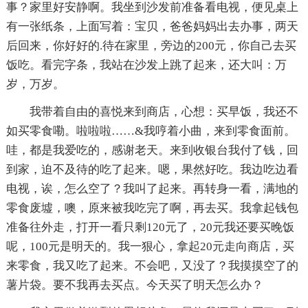
事？家里好安静啊。我坐到沙发前准备看电视，便见桌上
有一张纸条，上面写着：宝贝，爸爸妈妈出去办事，两天
后回来，你好好的.待在家里，旁边的200元，你自己去买
饭吃。看完字条，我站在沙发上跳了起来，还大叫：万
岁，万岁。
我带着自由的喜悦来到商店，心想：买早饭，我还不
如买零食嘞。啦啦啦……&我哼着小曲，来到零食面前。
哇，都是我爱吃的，感谢老天。来到收银台我付了钱，回
到家，迫不及待的吃了起来。嗯，果然好吃。我边吃边看
电视，诶，怎么空了？我叫了起来。再转身一看，满地的
零食废墟，噢，原来被我吃完了啊，再去买。我拿起钱包
准备往外走，打开一看只剩120元了，20元我还要买晚饭
呢，100元是明天的。我一狠心，拿起20元走向商店，买
来零食，我又吃了起来。不会吧，又没了？我摸摸空了的
薯片袋。要不我再去买点。今天买了明天怎么办？