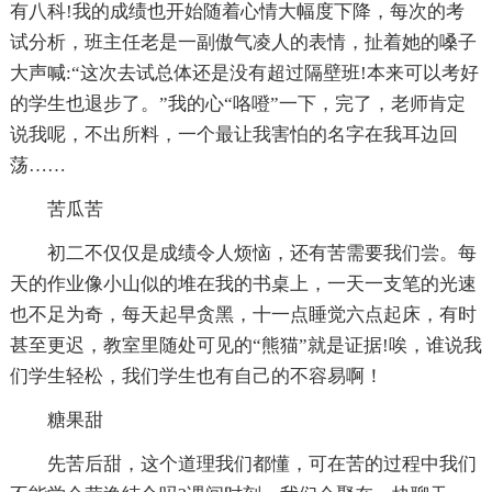
有八科!我的成绩也开始随着心情大幅度下降，每次的考
试分析，班主任老是一副傲气凌人的表情，扯着她的嗓子
大声喊:“这次去试总体还是没有超过隔壁班!本来可以考好
的学生也退步了。”我的心“咯噔”一下，完了，老师肯定
说我呢，不出所料，一个最让我害怕的名字在我耳边回
荡……
苦瓜苦
初二不仅仅是成绩令人烦恼，还有苦需要我们尝。每
天的作业像小山似的堆在我的书桌上，一天一支笔的光速
也不足为奇，每天起早贪黑，十一点睡觉六点起床，有时
甚至更迟，教室里随处可见的“熊猫”就是证据!唉，谁说我
们学生轻松，我们学生也有自己的不容易啊！
糖果甜
先苦后甜，这个道理我们都懂，可在苦的过程中我们