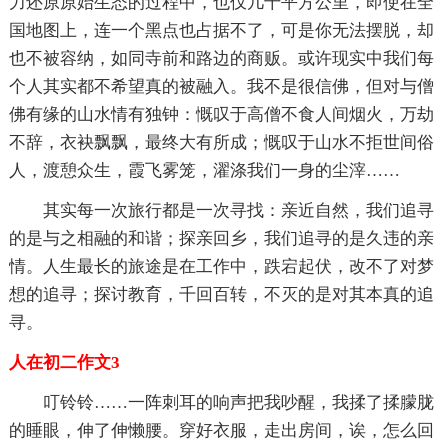
力还原原始生态的过程中，也仅几十平方公里，即使在全
国地图上，连一个黑点也占据不了，可是你无法摆脱，却
也不被容纳，如同寺前和路边的商贩。或许现实中我们每
个人其实都不希望真的被融入。我不是很信佛，但对与僧
佛有缘的山水情有独钟：慨叹于高僧不食人间烟火，万劫
不辞，衣袂飘飘，最终大有所成；慨叹于山水不拒世间俗
人，渡憩众生，霞飞雾笼，濯涤我们一身的尘滓……
其实每一次旅行都是一次寻找：亲近自然，我们追寻
的是与之相融的和谐；探亲回乡，我们追寻的是久违的亲
情。人生最长的旅途是在工作中，跌宕起伏，改不了对梦
想的追寻；探讨教育，千回百转，不灭的是对其本真的追
寻。
人在初二作文3
叮铃铃……一阵刺耳的响声把我吵醒，我揉了揉朦胧
的睡眼，伸了伸懒腰。穿好衣服，走出房间，诶，怎么回