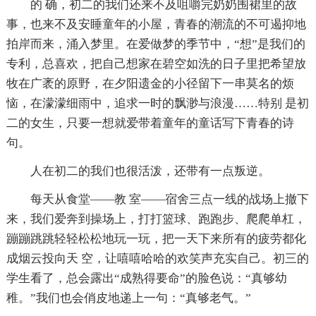
的 确，初二的我们还来不及咀嚼完奶奶围裙里的故
事，也来不及安睡童年的小屋，青春的潮流的不可遏抑地
拍岸而来，涌入梦里。在爱做梦的季节中，“想”是我们的
专利，总喜欢，把自己想家在碧空如洗的日子里把希望放
牧在广袤的原野，在夕阳遗金的小径留下一串莫名的烦
恼，在濛濛细雨中，追求一时的飘渺与浪漫……特别 是初
二的女生，只要一想就爱带着童年的童话写下青春的诗
句。
人在初二的我们也很活泼，还带有一点叛逆。
每天从食堂——教 室——宿舍三点一线的战场上撤下
来，我们爱奔到操场上，打打篮球、跑跑步、爬爬单杠，
蹦蹦跳跳轻轻松松地玩一玩，把一天下来所有的疲劳都化
成烟云投向天 空，让嘻嘻哈哈的欢笑声充实自己。初三的
学生看了，总会露出“成熟得要命”的脸色说：“真够幼
稚。”我们也会俏皮地递上一句：“真够老气。”