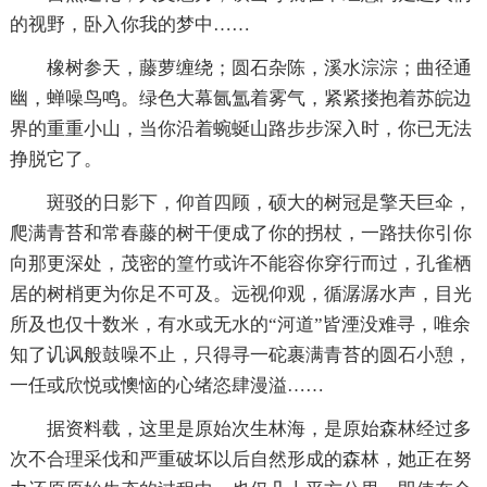
的视野，卧入你我的梦中……
橡树参天，藤萝缠绕；圆石杂陈，溪水淙淙；曲径通
幽，蝉噪鸟鸣。绿色大幕氤氲着雾气，紧紧搂抱着苏皖边
界的重重小山，当你沿着蜿蜒山路步步深入时，你已无法
挣脱它了。
斑驳的日影下，仰首四顾，硕大的树冠是擎天巨伞，
爬满青苔和常春藤的树干便成了你的拐杖，一路扶你引你
向那更深处，茂密的篁竹或许不能容你穿行而过，孔雀栖
居的树梢更为你足不可及。远视仰观，循潺潺水声，目光
所及也仅十数米，有水或无水的“河道”皆湮没难寻，唯余
知了讥讽般鼓噪不止，只得寻一砣裹满青苔的圆石小憩，
一任或欣悦或懊恼的心绪恣肆漫溢……
据资料载，这里是原始次生林海，是原始森林经过多
次不合理采伐和严重破坏以后自然形成的森林，她正在努