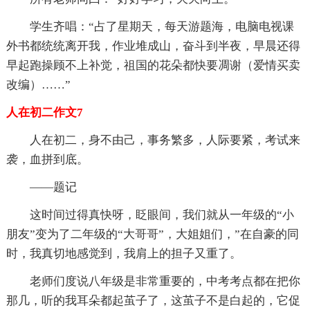
学生齐唱：“占了星期天，每天游题海，电脑电视课
外书都统统离开我，作业堆成山，奋斗到半夜，早晨还得
早起跑操顾不上补觉，祖国的花朵都快要凋谢（爱情买卖
改编）……”
人在初二作文7
人在初二，身不由己，事务繁多，人际要紧，考试来
袭，血拼到底。
——题记
这时间过得真快呀，眨眼间，我们就从一年级的“小
朋友”变为了二年级的“大哥哥”，大姐姐们，”在自豪的同
时，我真切地感觉到，我肩上的担子又重了。
老师们度说八年级是非常重要的，中考考点都在把你
那几，听的我耳朵都起茧子了，这茧子不是白起的，它促