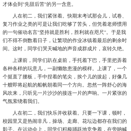
才体会到"先甜后苦"的另一含意。
人在初二，我们紧张着。快期末考试那会儿，试卷、
复习作业之类的可是让我们吃够了苦头，但凭着老师惯用
的一句催动名言"坚持就是胜利，胜利就在咫尺"。于是我
们不得不倒数着日子，让繁琐的作业冰镇着最后的剩余时
间。这时，同学们哭天喊地的声音成群成片，哀转久绝。
上课前，同学们趴在桌前，手托着下巴，手里把弄着
各种各样的玩意儿，一副懒散患漫的模样。上课了，一个
个挺直了腰板，手中捏着的笔尖，挨个儿的拔起，好像几
十艘即将起航的船帆朝着同一个方向。忽然一阵舒心的海
风吹来，只听见一片沙沙的接连一片的声响。一片紧张的
气氛萦绕着我们。
人在初二，我们快乐并收获着。只要一下课，顿时，
校园里又是热闹非凡，操场、走廊、花坛边都存在我们的
影子。在运动会上，同学们积极踊跃地竞争着，在旁呐喊