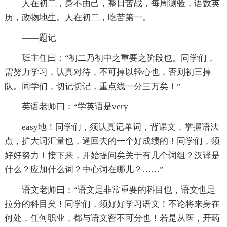
人在初二，身不由己，整日苦战，每周测验，语数英
历，政物地生。人在初二，吃苦第一。
——题记
班主任曰：“初二乃初中之重要之阶段也。同学们，
需努力学习，认真对待，不可掉以轻心也，否则初三掉
队。同学们，切记切记，重点线一分三万矣！”
英语老师曰：“学英语是very
easy地！同学们，须认真记单词，背课文，掌握语法
点，扩大词汇量也，逼回去的一个好成绩的！同学们，须
好好努力！接下来，开始提问矣关于有几个词组？汉译是
什么？应加什么词？中心词在哪儿？……”
语文老师曰：“语文是非常重要的科目也，语文也是
拉分的科目矣！同学们，须好好学习语文！不论将来身在
何处，任何职业，都与语文密不可分也！若是从医，开药