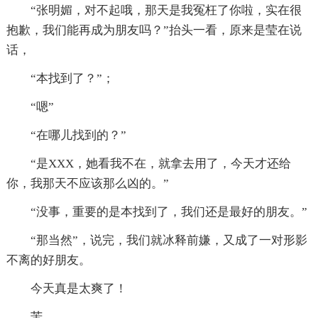
“张明媚，对不起哦，那天是我冤枉了你啦，实在很
抱歉，我们能再成为朋友吗？”抬头一看，原来是莹在说
话，
“本找到了？”；
“嗯”
“在哪儿找到的？”
“是XXX，她看我不在，就拿去用了，今天才还给
你，我那天不应该那么凶的。”
“没事，重要的是本找到了，我们还是最好的朋友。”
“那当然”，说完，我们就冰释前嫌，又成了一对形影
不离的好朋友。
今天真是太爽了！
苦