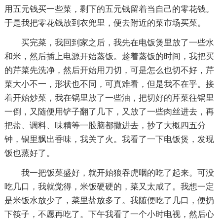
用五元钱买一些菜，剩下的五元钱留着当自己的零花钱。
于是我把零花钱放到衣兜里，便去附近的菜市场买菜。
买完菜，我回到家之后，我先在电饭煲里放了一些水
和米，然后插上电源开始蒸饭。趁着蒸饭的时间，我把买
的芹菜先洗净，然后开始用刀切，可是怎么也切不好，芹
菜大小不一，形状也不同，可真难看，但是我不在乎。接
着开始炒菜，我在锅里放了一些油，把切好的芹菜往锅里
一倒，又随便用铲子翻了几下，又放了一些肉丝进去，再
把盐、调料、味精等一股脑都撒进去，抄了大概四五分
钟，锅里飘出香味，我关了火。我看了一下电饭煲，发现
饭也蒸好了。
我一把饭菜盛好，就开始狼吞虎咽的吃了起来。可没
吃几口，我就觉得，米饭硬硬的，菜又太咸了。我想一定
是米饭水放少了，菜里盐放多了。我随便吃了几口，便扔
下筷子，不愿再吃了。下午我看了一个小时电视，然后心