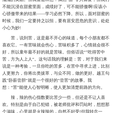
不能沉浸在甜蜜里面，成绩好了，可不能骄傲啊!应该小
心骄傲带来的结果——学习必然下降。所以，面对甜蜜的
时候，我们一定要持之以恒，要有居安思危的意识，处处
小心为妙!
苦，说到苦，这是最不开心的味道，每个小朋友都不
喜欢它。一有苦味就会伤心，苦味积多了，心情就会很不
好，所以童年最不好的就是苦味。但俗话说“”吃得苦中
苦，方为人上人“。这句话我的理解是：苦，对于我们来
说是一种考验，一旦你吃的苦多，在苦中寻求上进，比别
人更努力，你将出类拔萃，与众不同，做的更好。越王勾
践”卧薪尝胆“就是一个很好的“尝苦”的故事。我
想：“苦”能使人心智明晰，使人更加清楚前路的方向。
辣，辣的伤心指数要比苦少一些，但还是不让人喜
欢。特别是由于自己犯错，被老师批评和罚站时，想想那
个滋味，心里就是火辣辣的，自然不好受!但我转念一