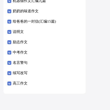
8篇）
机器猫作文汇编九篇
奶奶的味道作文
给爸爸的一封信(汇编15篇)
说明文
励志作文
中考作文
名言警句
续写改写
高三作文