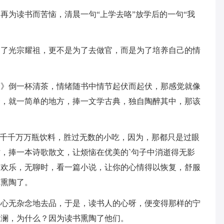
再为读书而苦恼，清晨一句“上学去咯”放学后的一句“我
为了光宗耀祖，更不是为了去做官，而是为了培养自己的情
梦》倒一杯清茶，情绪随书中情节起伏而起伏，那感觉就像
合，就一简单的地方，捧一文学古典，独自陶醉其中，那该
过千千万万瓶饮料，胜过无数的小吃，因为，那都只是过眼
，捧一本诗歌散文，让烦恼在优美的`句子中消逝得无影
加欢乐，无聊时，看一篇小说，让你的心情得以恢复，舒服
被熏陶了。
，心无杂念地去品，于是，读书人的心呀，便变得那样的宁
波澜，为什么？因为读书熏陶了他们。