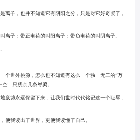
么是离子，也并不知道它有阴阳之分，只是对它好奇罢了，
子叫离子；带正电荷的叫阳离子；带负电荷的叫阴离子。
识。
一个世外桃源，怎么也不知道有这么一个独一无二的“万
一空，只残余几条脊梁。
一堆废墟永远保留下来，让我们世时代代铭记这一个耻辱，
化，使我读出了世界，更使我读懂了自己。