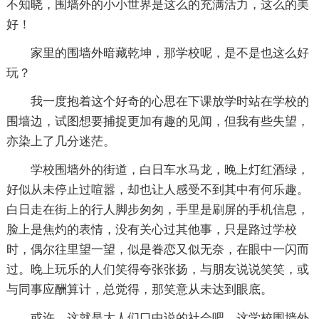
不知晓，围墙外的小小世界是这么的充满活力，这么的美
好！
家里的围墙外暗藏乾坤，那学校呢，是不是也这么好
玩？
我一度抱着这个好奇的心思在下课放学时站在学校的
围墙边，试图想要捕捉更加有趣的见闻，但我有些失望，
亦染上了几分迷茫。
学校围墙外的街道，白日车水马龙，晚上灯红酒绿，
好似从未停止过喧嚣，却也让人感受不到其中有何乐趣。
白日走在街上的行人脚步匆匆，手里是刷屏的手机信息，
脸上是焦灼的表情，没有关心过其他事，只是路过学校
时，偶尔往里望一望，似是眷恋又似无奈，在眼中一闪而
过。晚上玩乐的人们笑得夸张张扬，与朋友说说笑笑，或
与同事应酬算计，总觉得，那笑意从未达到眼底。
或许，这就是大人们口中说的社会吧，这学校围墙外