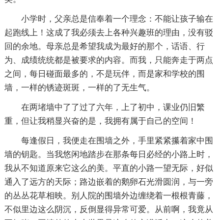
小学时，父亲总是信奉着一个理念：不能让孩子输在
起跑线上！这成了我必须去上各种兴趣班的理由，没有驳
回的余地。母亲总是希望我成为最好的那个，话语、行
为、成绩统统都是被要求的内容。而我，只能奔走于两点
之间，每日碰面最多的，不是玩伴，而是家和学校的围
墙，一样的锈迹斑斑，一样的了无生气。
在两堵墙中了了过了六年，上了初中，课业仍旧繁
重，但让我稍显兴奋的是，我拥有属于自己的空间！
每逢假日，我便走在围墙之外，手里紧紧攥着家中围
墙的钥匙。当我悠闲地踏步在那条每日必经的小路上时，
我从不知道原来它这么的美。平直的小路一望无际，好似
通入了远方的天际；路边嵌着的鹅卵石光滑圆润，与一旁
的丛丛花草相映。别人院的围墙外边缠绕着一根根青藤，
不似里边这么阴沉，反倒显得异常可爱。从前啊，我竟从