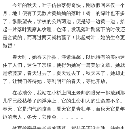
今年的秋天，叶子仿佛落得奇快，刚放假回来仅一个
月，地上便有了无数片黄灿灿的落叶！树上的绿叶也不多
了，纵眼望去，学校的公路两边，便是绿一边黄一边，拾
起一片落叶观察其纹理，色泽，发现落叶刚落下的时候还
是金黄的，而再过两天就枯萎了！比起树叶，她的生命更
短暂！
春天时，她香味扑鼻，淡紫温馨，以她特有的美丽迷
住了人们，迷住了宗璞，使得为她写一篇美妙文章。她就
是紫藤萝，春天过去了，夏天过去了，秋天来了，她却走
了，让我们等待她，等到明年的春天，等她开放。
在鉴池旁，我站在小桥上同王老师的眼光一起放到那
几乎已经枯萎了的浮萍上，它的生命和人的生命差不多。
春天，它是淘气的孩童，夏天它是青壮年，而秋天它是年
迈的老人，冬天，它便会。。。。。。
体育馆旁是校长栽的蔬菜，紫茄子还没全熟，辣椒也