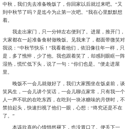
中秋，我们先去准备晚饭了，你回家以后就过来吧。“又
到中秋节了吗？是迄今为止第一次吧。”我在心里默默想
着。
我走出家门，只一分钟左右便到了。进屋，推开门，
大家都在一起准备食材做晚饭。见我来了，都面带微笑对
我说：“中秋节快乐！”我看着他们，依旧像往年一样，只
是，多了憔悴，少了他。我也跟着笑了，却感到眼眶一阵
湿热，慌忙低下头，说了一句：“你们也是。”便走进屋
里。
晚饭不一会儿就做好了，我们大家围坐在饭桌前，谈
笑风生，一会儿讲个笑话，一会儿聊点家常，只有我一个
人一声不吭的在吃东西，在吃到一块冰糖味的月饼时，不
禁抬起头，快速扫视了他们一眼，心想：“终究还是不在
了。”
本该欣喜的心情悄然褪下，也没胃口了。便丢下一