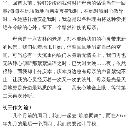
平。回首以前，轻狂冷竣的我何时把母亲的话语当作一回
事?每每在她骄傲地向亲友夸赞我时，在她对我耐心教导
时，在她慈祥地安慰我时，我总是以各种理由将这种爱拒
绝在冷峻的心外，留下一个黯然神伤的母亲。
母亲是一座古朴的老屋，却不能给我们的心灵带来新
的风景，我们执着地甩开她，信誓旦旦地另辟自己的空
间。可当总有一天沉重的铁门从身后无情关上，我们再也
无法静心倾听那絮絮温语之时，已为时太晚……夜，依然
很静，而我却十分庆幸，庆幸身边总有母亲的声音絮绕不
止，让我的心灵经历着一次又一次的洗礼。母亲是光是天
是地更是身边最熟悉的声音……我安心地合上眼，等待第
二天再次聆听。
初三作文 篇9
几个月前的周四，我们一起去“唤春同舞”，而在20xx
年九月的最后一个周四，我们便要踏叶寻秋。