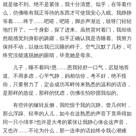
就是做不到。绝不是紧张，我十分清楚。似乎，在等着什
么，仿佛唯有我正等待的东西才可使我安心入眠。我静静
等着……终于……吧嗒，吧嗒，脚步声渐近，吱呀门轻轻
地打开了。一个身影，探了进来。虽然背对着门，我却依
然能感觉到身影的踌躇，似乎正确认我是否睡着。我努力
保持不动，以做出我已沉睡的样子。空气沉默了几秒，可
终究没能逃脱她的眼睛，毕竟她是母亲。
儿子，睡不着吗?恩……恩我轻舒一口气，迟疑地答
道。不用多虑，心平气静，妈相信你，考不好，绝不怪
你，只要努力了，定会成功耳畔传来熟悉的温和的话语，
是那样的急促，那样的忧虑，仿佛生怕吵搅我似的。
有些许的辗转反侧，我吃惊于我的沉静。曾几何时，
那么浮躁、轻率的人儿，如今在这熟悉的声音下竟乖得如
同一只小绵羊?也许是大考的紧张让我静心体会这声音，
又也许……不论为什么，那一连串的话始终令我心潮难