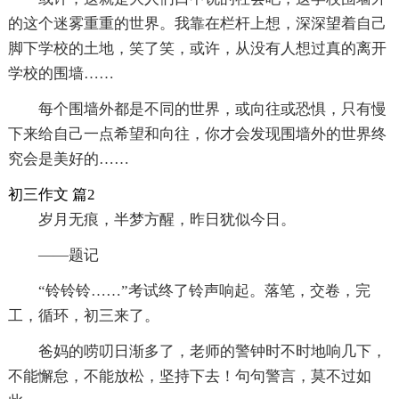
的这个迷雾重重的世界。我靠在栏杆上想，深深望着自己
脚下学校的土地，笑了笑，或许，从没有人想过真的离开
学校的围墙……
每个围墙外都是不同的世界，或向往或恐惧，只有慢
下来给自己一点希望和向往，你才会发现围墙外的世界终
究会是美好的……
初三作文 篇2
岁月无痕，半梦方醒，昨日犹似今日。
——题记
“铃铃铃……”考试终了铃声响起。落笔，交卷，完
工，循环，初三来了。
爸妈的唠叨日渐多了，老师的警钟时不时地响几下，
不能懈怠，不能放松，坚持下去！句句警言，莫不过如