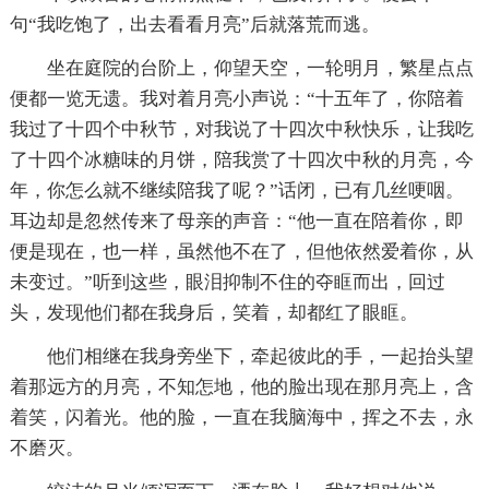
句“我吃饱了，出去看看月亮”后就落荒而逃。
坐在庭院的台阶上，仰望天空，一轮明月，繁星点点
便都一览无遗。我对着月亮小声说：“十五年了，你陪着
我过了十四个中秋节，对我说了十四次中秋快乐，让我吃
了十四个冰糖味的月饼，陪我赏了十四次中秋的月亮，今
年，你怎么就不继续陪我了呢？”话闭，已有几丝哽咽。
耳边却是忽然传来了母亲的声音：“他一直在陪着你，即
便是现在，也一样，虽然他不在了，但他依然爱着你，从
未变过。”听到这些，眼泪抑制不住的夺眶而出，回过
头，发现他们都在我身后，笑着，却都红了眼眶。
他们相继在我身旁坐下，牵起彼此的手，一起抬头望
着那远方的月亮，不知怎地，他的脸出现在那月亮上，含
着笑，闪着光。他的脸，一直在我脑海中，挥之不去，永
不磨灭。