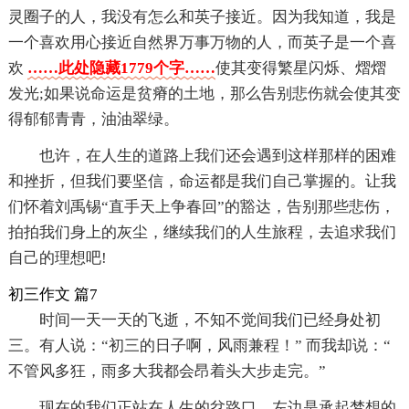
灵圈子的人，我没有怎么和英子接近。因为我知道，我是
一个喜欢用心接近自然界万事万物的人，而英子是一个喜
欢
……此处隐藏1779个字……
使其变得繁星闪烁、熠熠
发光;如果说命运是贫瘠的土地，那么告别悲伤就会使其变
得郁郁青青，油油翠绿。
也许，在人生的道路上我们还会遇到这样那样的困难
和挫折，但我们要坚信，命运都是我们自己掌握的。让我
们怀着刘禹锡“直手天上争春回”的豁达，告别那些悲伤，
拍拍我们身上的灰尘，继续我们的人生旅程，去追求我们
自己的理想吧!
初三作文 篇7
时间一天一天的飞逝，不知不觉间我们已经身处初
三。有人说：“初三的日子啊，风雨兼程！” 而我却说：“
不管风多狂，雨多大我都会昂着头大步走完。”
现在的我们正站在人生的岔路口。左边是承起梦想的