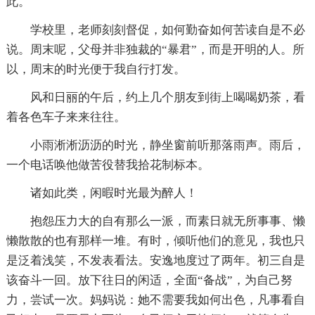
此。
学校里，老师刻刻督促，如何勤奋如何苦读自是不必
说。周末呢，父母并非独裁的“暴君”，而是开明的人。所
以，周末的时光便于我自行打发。
风和日丽的午后，约上几个朋友到街上喝喝奶茶，看
着各色车子来来往往。
小雨淅淅沥沥的时光，静坐窗前听那落雨声。雨后，
一个电话唤他做苦役替我拾花制标本。
诸如此类，闲暇时光最为醉人！
抱怨压力大的自有那么一派，而素日就无所事事、懒
懒散散的也有那样一堆。有时，倾听他们的意见，我也只
是泛着浅笑，不发表看法。安逸地度过了两年。初三自是
该奋斗一回。放下往日的闲适，全面“备战”，为自己努
力，尝试一次。妈妈说：她不需要我如何出色，凡事看自