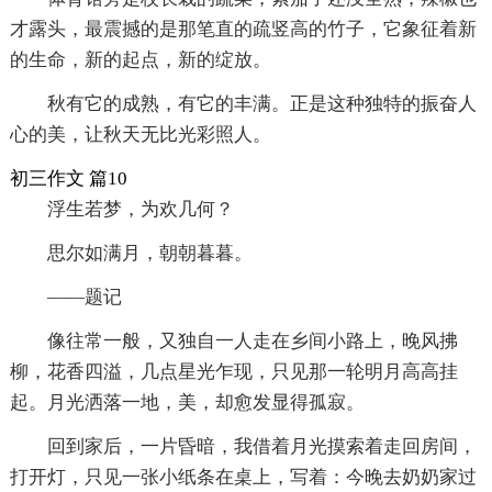
才露头，最震撼的是那笔直的疏竖高的竹子，它象征着新
的生命，新的起点，新的绽放。
秋有它的成熟，有它的丰满。正是这种独特的振奋人
心的美，让秋天无比光彩照人。
初三作文 篇10
浮生若梦，为欢几何？
思尔如满月，朝朝暮暮。
——题记
像往常一般，又独自一人走在乡间小路上，晚风拂
柳，花香四溢，几点星光乍现，只见那一轮明月高高挂
起。月光洒落一地，美，却愈发显得孤寂。
回到家后，一片昏暗，我借着月光摸索着走回房间，
打开灯，只见一张小纸条在桌上，写着：今晚去奶奶家过