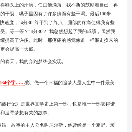
不得额头上的汗滴，任由他滴落，我不断的鼓励着自己：再
变的干裂，嗓子里因有了许多痰而有些干渴。最后100米
快速度，“4分30”终于到了终点，腿部的疼痛使得我有些
。等一等？“4分30？”我忽然想起了我的成绩，虽然我
成绩提高了许多。此时，那疼痛的感觉像谁一样溜走换来的
一定会提高一大截。
年的春天，我的奔跑梦终会实现。
934个字……
彩。做一个幸福的追梦人是人生中一件最美
鹅旅行记》是世界文学史上第一部，也是唯一一部获得诺
个和追寻梦想有关的故事。
童话。故事的主人公名叫尼尔斯，他曾经是一个粗野、顽