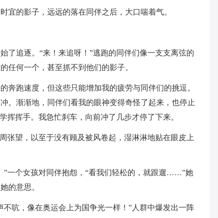
合时宜的影子，远远的落在同伴之后，大口喘着气。
始了追逐。“来！来追呀！”逃跑的同伴们像一支支离弦的
中的任何一个，甚至抓不到他们的影子。
劲的奔跑速度，但这些只能增加我的疲劳与同伴们的挑逗。
前冲。渐渐地，同伴们看我的眼神变得奇怪了起来，也停止
同学挥挥手。我急忙刹车，向前冲了几步才停了下来。
四周张望，以至于没有顾及被风卷起，湿淋淋地贴在眼皮上
。”一个女孩对同伴抱怨，“看我们轻松的，就跟遛……”她
了她的意思。
声不吭，像在奥运会上为国争光一样！”人群中爆发出一阵