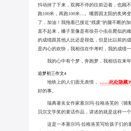
抖动掉了下来，双脚不停的往前迈着，也顾
跑100米，再跑100米…。嘴唇因太阳的炙烤
了，加油！我拖着已接近“残废”的腿不断的加
直不起来，嗓子里像是有徐芬小虫在爬似的难受
的成绩跟其他人比还是很低，但是比以前的
是内心的欢快，我相信在中考时，我的成绩
我的心中有个梦，奔跑梦，我相信在来
追梦初三作文4
地铁上的人们面无表情，
……此处隐藏3
好的事。
瑞典著名女作家塞尔玛·拉格洛芙的《骑
贝尔文学奖的童话作品，讲述的就是这样一
这是一本塞尔玛·拉格洛芙写给孩子们的