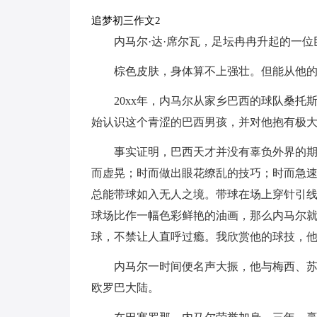
追梦初三作文2
内马尔·达·席尔瓦，足坛冉冉升起的一
棕色皮肤，身体算不上强壮。但能从他
20xx年，内马尔从家乡巴西的球队桑
始认识这个青涩的巴西男孩，并对他抱有极
事实证明，巴西天才并没有辜负外界的
而虚晃；时而做出眼花缭乱的技巧；时而急
总能带球如入无人之境。带球在场上穿针引
球场比作一幅色彩鲜艳的油画，那么内马尔
球，不禁让人直呼过瘾。我欣赏他的球技，
内马尔一时间便名声大振，他与梅西、苏
欧罗巴大陆。