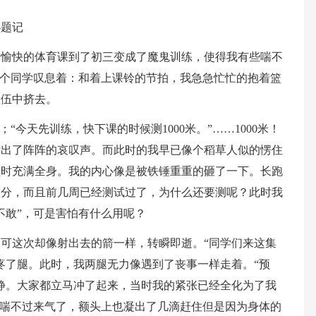
—题记
本愉快的体育课到了初三变成了魔鬼训练，使得我有些喘不
几个同学叹息着：和着上课铃的节拍，我急急忙忙的抱着篮
队伍中挤去。
“今天先训练，快下课的时候测1000米。”……1000米！
发出了阵阵的哀叹声。而此时的我早已像个稻草人似的愣住
顿时充满全身。我的内心像是被铁锤重重的砸了一下。长跑
格分，而且前几周已经测试过了，为什么还要测呢？此时我
不敢”，可是害怕有什么用呢？
可这次却像射出去的箭一样，转瞬即逝。“同学们来这集
疼了腿。此时，我两腿无力像遇到了丧事一样走着。“预
静。大家都立马冲了起来，当时我的紧张已经全化为了我
就喘不过来气了，额头上也凝出了几滴赶住但是因为身体的