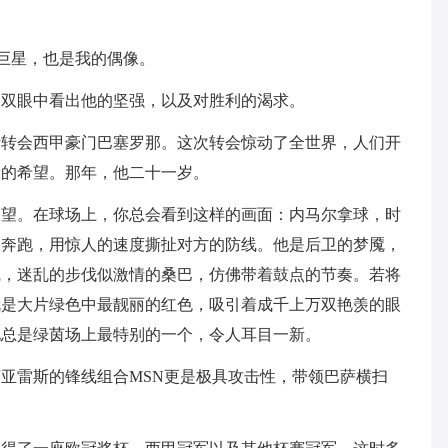
位巨星，也是我的偶像。
的双眼中看出他的坚强，以及对胜利的渴求。
托斯转会西甲豪门巴塞罗那。这次转会惊动了全世界，人们开
大的希望。那年，他二十一岁。
期望。在球场上，你总会看到这样的画面：内马尔拿球，时
速奔跑，用惊人的速度撕扯对方的防线。他是后卫的梦魇，
线，迷乱的步伐似激情的桑巴，仿佛带着鼓点的节奏。若将
就是大片绿色中最靓丽的红色，吸引着成千上万双艳羡的眼
他总是绿茵场上最特别的一个，令人耳目一新。
亚雷斯的锋线组合MSN更是极具攻击性，带领巴萨横扫