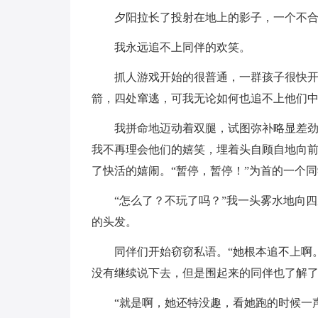
夕阳拉长了投射在地上的影子，一个不
我永远追不上同伴的欢笑。
抓人游戏开始的很普通，一群孩子很快开
箭，四处窜逃，可我无论如何也追不上他们
我拼命地迈动着双腿，试图弥补略显差
我不再理会他们的嬉笑，埋着头自顾自地向
了快活的嬉闹。“暂停，暂停！”为首的一个
“怎么了？不玩了吗？”我一头雾水地向
的头发。
同伴们开始窃窃私语。“她根本追不上啊
没有继续说下去，但是围起来的同伴也了解
“就是啊，她还特没趣，看她跑的时候一