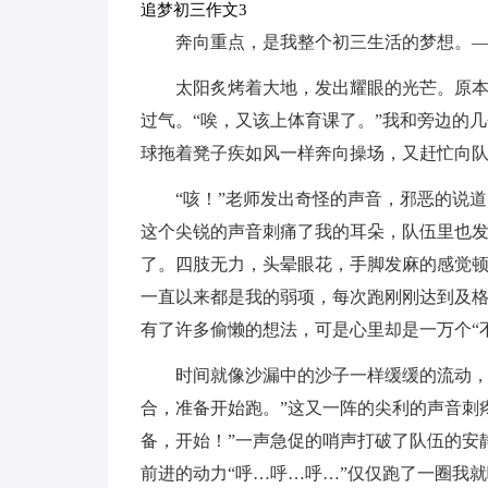
追梦初三作文3
奔向重点，是我整个初三生活的梦想。
太阳炙烤着大地，发出耀眼的光芒。原
过气。“唉，又该上体育课了。”我和旁边的
球拖着凳子疾如风一样奔向操场，又赶忙向
“咳！”老师发出奇怪的声音，邪恶的说道；
这个尖锐的声音刺痛了我的耳朵，队伍里也
了。四肢无力，头晕眼花，手脚发麻的感觉
一直以来都是我的弱项，每次跑刚刚达到及
有了许多偷懒的想法，可是心里却是一万个“
时间就像沙漏中的沙子一样缓缓的流动，
合，准备开始跑。”这又一阵的尖利的声音刺
备，开始！”一声急促的哨声打破了队伍的安
前进的动力“呼…呼…呼…”仅仅跑了一圈我