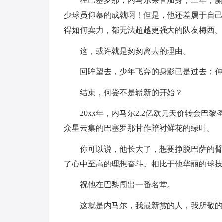
在巴塞罗那，内马尔荣誉加身，三年，
少球员仰慕的成就啊！但是，他还差属于自
得如何卖力，都无法超越更强大的队友梅西
这，或许就是匆匆离去的理由。
回眸望去，少年飞奔的身影已是过去；
结束，何尝不是崭新的开始？
20xx年，内马尔2.2亿欧元天价转会
众星云集的巴塞罗那甘作陪衬鲜花的绿叶。
你可以说，他长大了，想要挣脱巴萨的
了心中至高的理想奋斗。相比于他华丽的球
祝他在巴黎闯出一番名堂。
这就是内马尔，我最新赏的人，我所敬