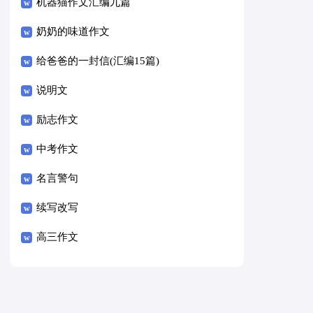
8篇）
机器猫作文汇编九篇
奶奶的味道作文
给爸爸的一封信(汇编15篇)
说明文
励志作文
中考作文
名言警句
续写改写
高三作文