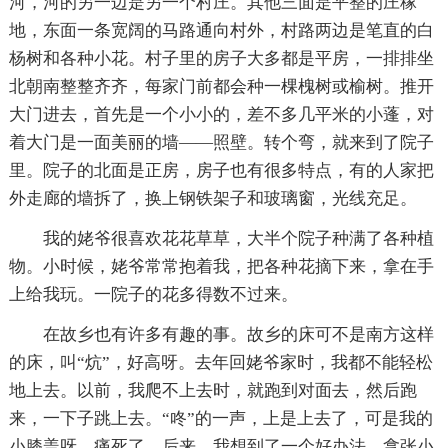
河，河的另一边是另一个村庄。其他三面是平整的庄稼
地，东面一条宽阔的马路通向村外，村路两边是笔直的白
杨树和各种小花。村子里的房子大多都是平房，一排排坐
北朝南整整齐齐，每家门前都会种一棵槐树或榆树。推开
大门进去，首先是一个小小的，差不多几平米的小蓬，对
着大门是一面美丽的墙——照壁。转个弯，就来到了院子
里。院子的北面是正房，房子也有很多特点，有的人家把
外走廊的墙拆了，换上钢铁架子和玻璃窗，光线充足。
我的姥爷很喜欢花花草草，大半个院子种满了各种植
物。小时候，姥爷常常抱着我，把各种花摘下来，拿在手
上给我玩。一院子的花多得数不过来。
在故乡也有许多有趣的事。故乡的床可不是南方这样
的床，叫“炕”，好高呀。去年回姥爷家时，我都不能轻松
地上去。以前，我爬不上去时，就跑到对面去，然后跑
来，一下子跳上去。“咚”的一声，上是上去了，可是我的
小膝盖呀，痛死了。后来，我想到了一个好办法，拿张小