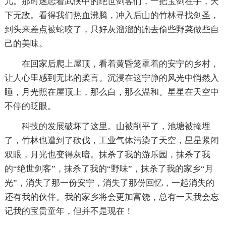
儿。那时迷恋着武侠中的绝世剑客们，一把宝剑在手，天
下无敌。看得我们热血沸腾，冲入后山的竹林寻找剑圣，
到头来差点被蛇咬了，只好灰溜溜的跑去偷些野菜做些自
己的美味。
在回家后爬上屋顶，看着黄昏笼罩着的安宁的乡村，
让人心里感到无比的柔言。沉浸在这宁静的风光中悄然入
睡，月光照在屋顶上，那么白，那么温和。星星在天空中
不停的眨眼。
科技的发展破坏了这里。山被削平了，池塘被掩埋
了，竹林也遭到了砍伐，工业气体污染了天空，星星紧闭
双眼，月光也变得灰暗。抹杀了我的游乐园，抹杀了我
的“绝世剑客”，抹杀了我的“野味”，抹杀了我的家乡“月
光”，消失了那一份安宁，消失了那份回忆，一起消失的
还有我的伙伴。我的家乡将会更加富饶，总有一天我会忘
记我的宝贵童年，但并不是现在！