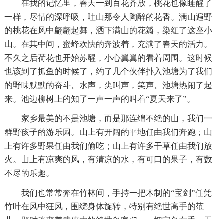
在我的记忆里，春天一到百花齐放，桃花也像睡醒了
一样，尽情的深呼吸，吐山那令人陶醉的花香。满山遍野
的桃花在风中翩翩起舞，洒下满山的花瓣，染红了这座小
山。在其中间，蜜蜂欢快的奔波着，充满了春天的活力。
不久之后荷花也开始苏醒，小心翼翼的看着周围。这时候
也该到了抓鱼的时候了，约了几个伙伴扑入池塘为了我们
的野味默默的奋斗。水声，尖叫声，笑声。池塘热闹了起
来。池边柳树上的知了一声一声的叫着“夏天来了”。
家乡最美的不是池塘，而是那连绵不绝的山，我们一
群野孩子的游乐园。山上有开阔的平地任由我们奔跑；山
上有许多野果任由我们偷吃；山上有许多干草任由我们放
火。山上有凉爽的风，有清凉的水，有可口的果子，有数
不尽的乐趣。
我们也常常奔在竹林间，手持一把木制的“宝剑”任凭
竹叶在风中狂风，围绕身体旋转，特别有绝世高手的范