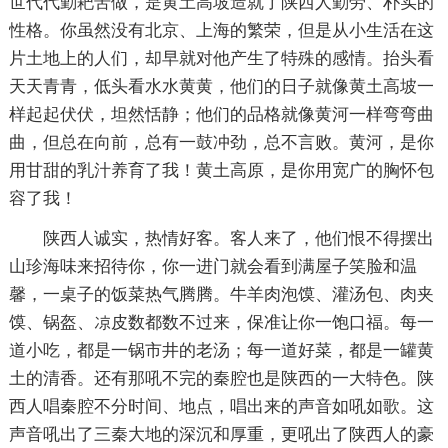
世代代勤耙苦做，是黄土高坡造就了陕西人勤劳、朴实的
性格。你虽然没有北京、上海的繁荣，但是从小生活在这
片土地上的人们，却早就对他产生了特殊的感情。抬头看
天天青青，低头看水水黄黄，他们的日子就像黄土高坡一
样起起伏伏，坦然恬静；他们的品格就像黄河一样弯弯曲
曲，但总在向前，总有一鼓冲劲，总不言败。黄河，是你
用甘甜的乳汁养育了我！黄土高原，是你用宽广的胸怀包
容了我！
陕西人诚实，热情好客。客人来了，他们恨不得摆出
山珍海味来招待你，你一进门就会看到满屋子笑脸和温
馨，一桌子的饭菜热气腾腾。牛羊肉泡馍、灌汤包、肉夹
馍、锅盔、凉皮数都数不过来，保准让你一饱口福。每一
道小吃，都是一锅市井的老汤；每一道好菜，都是一罐黄
土的清香。还有那吼不完的秦腔也是陕西的一大特色。陕
西人唱秦腔不分时间、地点，唱出来的声音如吼如歌。这
声音吼出了三秦大地的深沉和厚重，更吼出了陕西人的豪