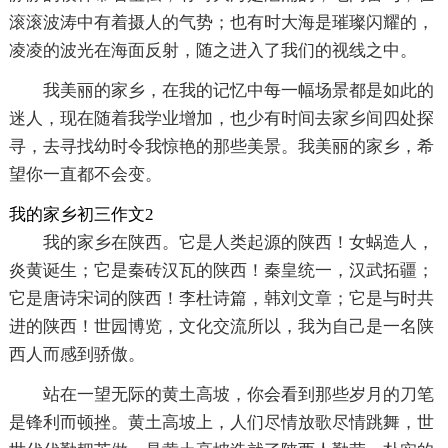
滚滚波涛中有着摄人的气势；也有时大海是璀璨闪耀的，
凌凌的波光在海面反射，随之进入了我们的视线之中。
我美丽的家乡，在我的记忆中每一幅场景都是如此的
迷人，现在随着我学业增加，也少有时间去家乡间四处探
寻，去寻找幼时令我惊艳的那些美景。我美丽的家乡，希
望你一直都不会变。
我的家乡初三作文2
我的家乡在陕西。它是人类起源的陕西！女蜗造人，
炎黄诞生；它是秦砖汉瓦的陕西！秦皇统一，汉武拓疆；
它是唐诗宋词的陕西！李杜诗篇，韩刘文章；它是与时共
进的陕西！世园博览，文化交流所以，我为自己是一名陕
西人而感到骄傲。
站在一望无际的黄土高坡，你会看到那些岁月的刀笔
是锋利而顿挫。黄土高坡上，人们尽情放歌尽情跳舞，世