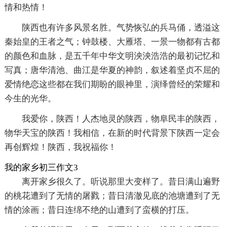
情和热情！
陕西也有许多风景名胜。气势恢弘的兵马俑，透溢这
秦始皇的王者之气；钟鼓楼、大雁塔、一景一物都有古都
的颜色和血脉，是五千年中华文明泱泱浩浩的最初记忆和
写真；唐华清池、曲江是华夏的神韵，叙述着坚贞不屈的
爱情绝恋这些都在我们期盼的眼神里，演绎曾经的荣耀和
今生的光华。
我爱你，陕西！人杰地灵的陕西，物阜民丰的陕西，
物华天宝的陕西！我相信，在新的时代背景下陕西一定会
再创辉煌！陕西，我祝福你！
我的家乡初三作文3
离开家乡很久了。听说那里大变样了。昔日满山遍野
的桃花遭到了无情的屠戮；昔日清澈见底的池塘遭到了无
情的涂画；昔日连绵不绝的山遭到了蛮横的打压。