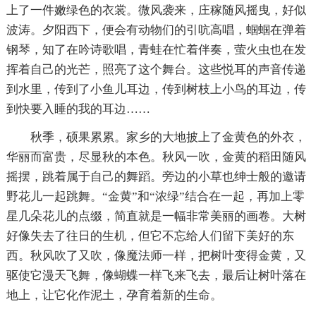
上了一件嫩绿色的衣裳。微风袭来，庄稼随风摇曳，好似
波涛。夕阳西下，便会有动物们的引吭高唱，蝈蝈在弹着
钢琴，知了在吟诗歌唱，青蛙在忙着伴奏，萤火虫也在发
挥着自己的光芒，照亮了这个舞台。这些悦耳的声音传递
到水里，传到了小鱼儿耳边，传到树枝上小鸟的耳边，传
到快要入睡的我的耳边……
秋季，硕果累累。家乡的大地披上了金黄色的外衣，
华丽而富贵，尽显秋的本色。秋风一吹，金黄的稻田随风
摇摆，跳着属于自己的舞蹈。旁边的小草也绅士般的邀请
野花儿一起跳舞。“金黄”和“浓绿”结合在一起，再加上零
星几朵花儿的点缀，简直就是一幅非常美丽的画卷。大树
好像失去了往日的生机，但它不忘给人们留下美好的东
西。秋风吹了又吹，像魔法师一样，把树叶变得金黄，又
驱使它漫天飞舞，像蝴蝶一样飞来飞去，最后让树叶落在
地上，让它化作泥土，孕育着新的生命。