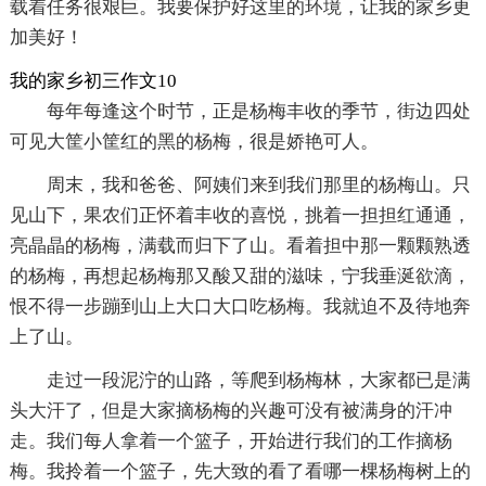
载着任务很艰巨。我要保护好这里的环境，让我的家乡更
加美好！
我的家乡初三作文10
每年每逢这个时节，正是杨梅丰收的季节，街边四处
可见大筐小筐红的黑的杨梅，很是娇艳可人。
周末，我和爸爸、阿姨们来到我们那里的杨梅山。只
见山下，果农们正怀着丰收的喜悦，挑着一担担红通通，
亮晶晶的杨梅，满载而归下了山。看着担中那一颗颗熟透
的杨梅，再想起杨梅那又酸又甜的滋味，宁我垂涎欲滴，
恨不得一步蹦到山上大口大口吃杨梅。我就迫不及待地奔
上了山。
走过一段泥泞的山路，等爬到杨梅林，大家都已是满
头大汗了，但是大家摘杨梅的兴趣可没有被满身的汗冲
走。我们每人拿着一个篮子，开始进行我们的工作摘杨
梅。我拎着一个篮子，先大致的看了看哪一棵杨梅树上的