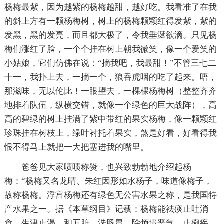
杨梅最紫，因为越紫的杨梅越甜，越好吃。我看准了在我
的斜上方有一颗杨梅树，树上的杨梅颗颗红得发紫，紫的
发黑，黑的发亮，而且都大极了，令我垂涎欲滴。只见杨
梅们涨红了脸，一个个挂在树上朝我微笑，像一个爱笑的
小姑娘，它们仿佛在说：“摘我吧，我最甜！”不管三七二
十一，我扑上去，一摘一个，狼吞虎咽的吃了起来。唔，
那滋味，无以伦比！一眼望去，一棵棵杨梅树（整整齐齐
地排着队伍，纵横交错，就像一个绿色的巨大战阵），高
高的碧绿的树上挂满了紫中带红的果实杨梅，像一颗颗红
珍珠挂在树枝上，绿叶衬托着果实，煞是好看，好看得我
恨不得马上就把一大把塞进我的嘴里。
爸爸见大家啧啧称赞，也兴致勃勃地介绍起杨
梅：“杨梅又名龙晴、朱红因形如水杨子，味道像梅子，
故称杨梅。浮宫杨梅还有绿色无公害水果之称，是我国特
产水果之一。据《本草纲目》记载：杨梅能祛痰止吐消
食，生津止渴，和五脏，洗肠胃，除烦愦恶气，止痢疾，