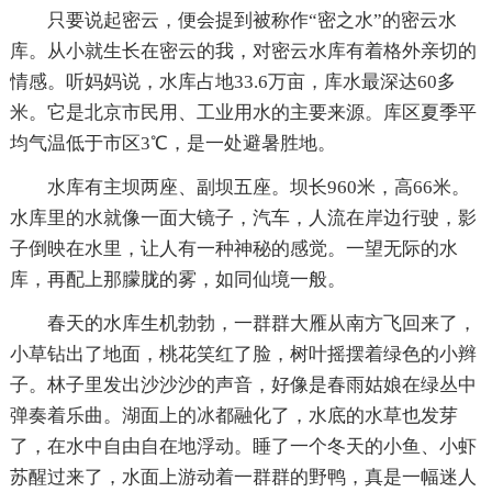
只要说起密云，便会提到被称作“密之水”的密云水
库。从小就生长在密云的我，对密云水库有着格外亲切的
情感。听妈妈说，水库占地33.6万亩，库水最深达60多
米。它是北京市民用、工业用水的主要来源。库区夏季平
均气温低于市区3℃，是一处避暑胜地。
水库有主坝两座、副坝五座。坝长960米，高66米。
水库里的水就像一面大镜子，汽车，人流在岸边行驶，影
子倒映在水里，让人有一种神秘的感觉。一望无际的水
库，再配上那朦胧的雾，如同仙境一般。
春天的水库生机勃勃，一群群大雁从南方飞回来了，
小草钻出了地面，桃花笑红了脸，树叶摇摆着绿色的小辫
子。林子里发出沙沙沙的声音，好像是春雨姑娘在绿丛中
弹奏着乐曲。湖面上的冰都融化了，水底的水草也发芽
了，在水中自由自在地浮动。睡了一个冬天的小鱼、小虾
苏醒过来了，水面上游动着一群群的野鸭，真是一幅迷人