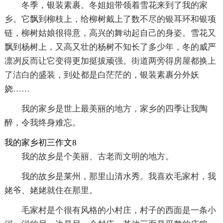
冬季，银装素裹。冬姐姐带领着雪花来到了我的家
乡。它飘到柳枝上，给柳树戴上了数不尽的银耳环和银项
链，柳树姑娘很得意，高兴的舞动起自己的身姿。雪花又
飘到杨树上，又高又壮的杨树不知长了多少年，冬的威严
凛冽反而让它变得更加挺拔顽强。街道两旁得房屋都换上
了洁白的盛装，到处都是白茫茫的，银装素裹分外妖
娆……
我的家乡是世上最美丽的地方，家乡的四季让我陶
醉，令我终身难忘。
我的家乡初三作文8
我的故乡是个美丽、古老而文明的地方。
我的故乡是莱州，那里山清水秀。我喜欢毛家村，我
姥爷、姥姥就住在那里。
毛家村是个很有风格的小村庄，村子的西面是一条小