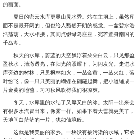
的画面。
夏日的密云水库更显山灵水秀。站在主坝上，虽然库
面不是最开阔的，但也给人豁然开朗的感觉。一盆碧水浩
浩荡荡，天水相接，其间点缀绿岛座座，宛若置身南国的
千岛湖。
秋天的水库，蔚蓝的天空飘浮着朵朵白云，只见那盈
盈秋水，清澈透亮，在阳光的照耀下，闪闪发光。走进水
库旁边的树林，只见枫林如火，一丛金黄，一丛火红，落
叶纷飞，像一只只美丽的蝴蝶在翩翩起舞，把小道铺成一
片金黄的地毯，习习秋风吹得我们很凉爽。
冬天，水库里的水结了又厚又白的冰。太阳一出来会
有很多水汽冒出来，像雾一样。如果下着大雪就更美了，
天地间白茫茫的一片，犹如仙境般。
这就是我美丽的家乡。一块没有被污染的水域，它承