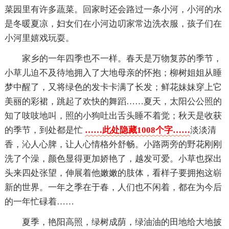
菜园里有许多蔬菜。回家时还会路过一条小河，小河的水
是冬暖夏凉，妇女们在小河边叨家常边洗衣服，孩子们在
小河里嬉戏玩耍。
家乡的一年四季也不一样。春天是万物复苏的季节，
小草儿迫不及待地拥入了大地母亲的怀抱；柳树姐姐从睡
梦中醒了，又将绿色的发卡卡满了长发；鲜花妹妹穿上它
美丽的彩裙，跳起了欢快的舞蹈……夏天，太阳公公照的
知了吱吱地叫，照的小狗吐出舌头睡不着觉；秋天是收获
的季节，到处都是忙
……此处隐藏1008个字……
淡淡清
香，沁人心脾，让人心情格外舒畅。小路两旁的野花刚刚
洗了个澡，颜色显得更加娇艳了，越发可爱。小草也探出
头来四处张望，伸展着他嫩嫩的肢体，看样子要拥抱这崭
新的世界。一年之季在于春，人们也不闲着，都在为今后
的一年忙碌着……
夏季，艳阳高照，绿树成荫，绿油油的田地给大地披