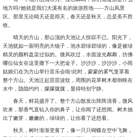
地方吗?她就是我们大溪有名的旅游胜地——方山风景
区。那里无论晴天还是雨天，春天还是秋天，总是美不胜
收。
晴天的方山，那山顶的天池让人惊叹不已。阳光下，
天池犹如一面明亮的大镜子，池水碧绿碧绿的，像是被绿
精灵的颜料盘染过似的。微风吹过，水面波光粼粼，仿佛
哪位仙女在这里撒下一大把金子。沙沙沙，沙沙沙，小雨
姑娘们在为方山举行音乐会啦!此时，蒙蒙的雾气笼罩着
整个方山。天池泛起层层波纹，周围的花草树木都倒映在
水中，隐隐约约，朦朦胧胧，显得特别宁静。
春天，鲜花盛开了。整个方山散发出阵阵清香，微风
吹来，那香气直钻入你的鼻子，让你闻了还想闻。树木抽
出了嫩芽，嫩嫩的，绿绿的，让你看了还想看。
秋天，树叶渐渐变黄了，像一只只蝴蝶在空中飞舞，