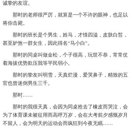
诚挚的友谊。
那时的老师很严厉，就算是一个不许的眼神，也足以
将你击毙。
那时的班长是个男生，姓马，才情四溢，皮肤白皙，
甚至妒煞一群女生，因此得名“马小白”。
那时的同桌叫做金松，个子很高，玩世不恭，常常仗
着海拔优势欺压我等平民弱小。
那时的挚友叫明雪，天真烂漫，爱哭鼻子，精致的五
官也曾迷倒男生三千。
那时……
那时的我很天真，会因为同桌抢去了橡皮而哭泣，会
为了体育课未被征用而高呼万岁，会在大考前夕感慨岁月
不留人，会为明天的运动会而疯狂到今夜无眠……