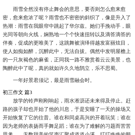
雨雪全然没有停止舞会的意思，要否则怎么愈来愈
密，愈来愈浓了呢？雨雪也不密密的斜织了，像是升入了
热潮：雨雪在我眼帘中跳起了华尔兹。她们手挽动手，眼
光同等朝向火线，娴熟地一个个快速扭转以及滴答滴答的
伴奏，促成的更唯美了，这跳舞被演绎得越发富丽炫目，
使人如痴如醉，沉醉此中，无法自拔。偶然中发明屋檐上
的一只灰褐色的麻雀，正同我一路不雅赏着云云美景，也
陶醉此中了呢，真的就如许久久地鹄立，乐不思蜀。
一年好景君须记，最是雨雪融会时。
初三作文 篇3
放学的铃声刚刚响起，雨水淅沥还未来得及停止。赶
路的孩子却也开始了他的川息，于是安睡了一天的操场又
开始恢复了它的往昔。谁在和同桌高兴的开着玩笑；谁在
因为老师的表扬而手舞足蹈；谁在为了难解的习题而苦苦
思考……无数甜美的笑声汇聚成道道小溪，叮叮咚咚的顺