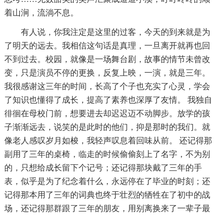
着山涧，流淌不息。
有人说，你我注定是这里的过客，今天的到来就是为
了明天的远去。我相信这句话是真理，一旦离开就再也回
不到过去。校园，就像是一场舞台剧，故事的情节未曾改
变，只是演员不停的更换，反复上映，一演，就是三年。
我很感谢这三年的时间，长高了个子也充实了心灵，学会
了知识也懂得了成长，提高了素养也深厚了友情。 我独自
徘徊在母校门前，想要进去却迟迟迈不动脚步。放学的孩
子渐渐远去，说笑的是此时的他们，抑是那时的我们。就
像老人感叹岁月如梭，我轻声叹息着回味从前。 还记得那
副用了三年的桌椅，临走的时候偷偷刻上了名字，不为别
的，只想给成长留下个记号；还记得那块戴了三年的手
表，似乎是为了纪念着什么，永远停在了毕业的时刻；还
记得那本用了三年的词典也终于壮烈的牺牲在了初中的战
场，还记得那群跟了三年的朋友，用别离换来了一辈子最