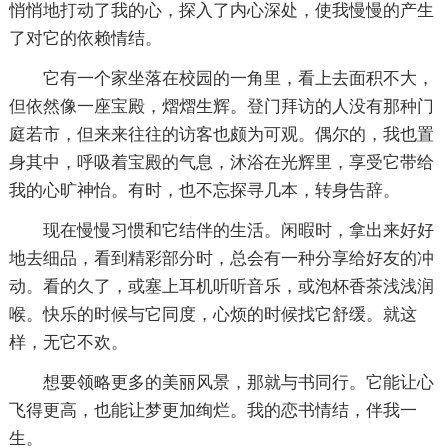
悄悄地打动了我的心，探入了内心深处，使我慢慢的产生
了对它的依赖情结。
它有一个家坐落在校园的一角里，看上去面积不大，
但依然像一座宝殿，熠熠生辉。登门拜访的人没有那种门
庭若市，但来来往往的访客也颇为可观。偶尔的，我也置
身其中，呼吸着宝殿的气息，沐浴在光辉里，享受它带给
我的心旷神怡。有时，也不忘探寻几本，转身告辞。
现在慢慢习惯和它结伴的生活。闲暇时，拿出来好好
地去细品，看到精彩部分时，总会有一种分享给好友的冲
动。看的久了，或塞上耳机听听音乐，或泡杯香茶浅浅润
喉。快乐的时候与它同度，心烦的时候找它舒缓。就这
样，无它不欢。
想要领略更多的美丽风景，那就与书同行。它能让心
飞得更高，也能让梦更加绚烂。我的恋书情结，伴我一
生。