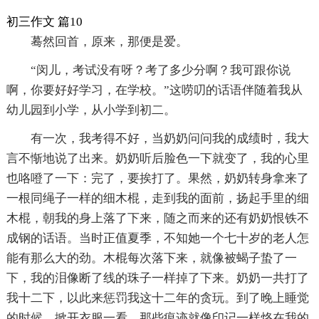
初三作文 篇10
蓦然回首，原来，那便是爱。
“闵儿，考试没有呀？考了多少分啊？我可跟你说
啊，你要好好学习，在学校。”这唠叨的话语伴随着我从
幼儿园到小学，从小学到初二。
有一次，我考得不好，当奶奶问问我的成绩时，我大
言不惭地说了出来。奶奶听后脸色一下就变了，我的心里
也咯噔了一下：完了，要挨打了。果然，奶奶转身拿来了
一根同绳子一样的细木棍，走到我的面前，扬起手里的细
木棍，朝我的身上落了下来，随之而来的还有奶奶恨铁不
成钢的话语。当时正值夏季，不知她一个七十岁的老人怎
能有那么大的劲。木棍每次落下来，就像被蝎子蛰了一
下，我的泪像断了线的珠子一样掉了下来。奶奶一共打了
我十二下，以此来惩罚我这十二年的贪玩。到了晚上睡觉
的时候，掀开衣服一看，那些痕迹就像印记一样烙在我的