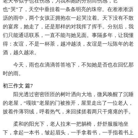
老天爷似乎也在伤感，为我和她的分别而伤感，它
也“哭”了，天空中垂挂着一条条明亮的珠帘。在淅淅淅沥
沥的雨中，两个女孩正拥抱在一起哭泣着。天下没有不散
的宴席，她走了，还是那样的对我挥了挥手。分别后，我
们只能通话联系，一直不能与她见面。事隔多年，让我懂
得：友谊，不是一杯茶，越冲越淡，友谊是一坛陈年的老
酒，越久越浓。
今天，雨也在滴滴答答地下，不知她是否也在回忆那
时的雨。
初三作文 篇7
阳光透过密密匝匝的树叶洒向大地，微风唤醒了沉睡
的老屋，“嘎吱”老屋的门被推开，屋里走出了一位老人，
披着件薄羽绒，呼着热气，来回揉搓着两只干瘪瘪的手。
柔和的阳光下，老人拉来一把躺椅，舒舒服服地坐
下，拿起一本书，皱起眉头，一手拿着书，一手指着书上