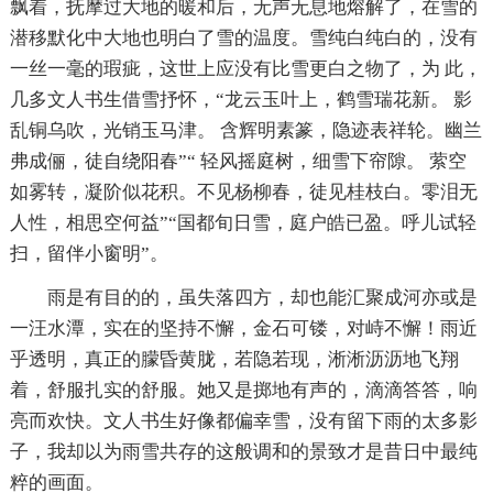
飘着，抚摩过大地的暖和后，无声无息地熔解了，在雪的
潜移默化中大地也明白了雪的温度。雪纯白纯白的，没有
一丝一毫的瑕疵，这世上应没有比雪更白之物了，为 此，
几多文人书生借雪抒怀，“龙云玉叶上，鹤雪瑞花新。 影
乱铜乌吹，光销玉马津。 含辉明素篆，隐迹表祥轮。幽兰
弗成俪，徒自绕阳春”“ 轻风摇庭树，细雪下帘隙。 萦空
如雾转，凝阶似花积。不见杨柳春，徒见桂枝白。零泪无
人性，相思空何益”“国都旬日雪，庭户皓已盈。呼儿试轻
扫，留伴小窗明”。
雨是有目的的，虽失落四方，却也能汇聚成河亦或是
一汪水潭，实在的坚持不懈，金石可镂，对峙不懈！雨近
乎透明，真正的朦昏黄胧，若隐若现，淅淅沥沥地飞翔
着，舒服扎实的舒服。她又是掷地有声的，滴滴答答，响
亮而欢快。文人书生好像都偏幸雪，没有留下雨的太多影
子，我却以为雨雪共存的这般调和的景致才是昔日中最纯
粹的画面。