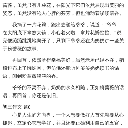
蔷薇，虽然只有几朵花，在阳光下它们依然展现出美丽的
姿态，虽然没有沁人心脾的芬芳，但也涌动着缕缕暗香。
我摘了一片花瓣，跑出去递给爷爷，说道：“爷爷，
在太阳底下拿放大镜，小心着火啦，拿片花瓣挡挡。”说
完便蹦蹦跳跳地离开了，只剩下爷爷还在为奶奶讲一些关
于粉蔷薇的故事。
再回首，依然觉得幸福美好，虽然老屋已经不在，躺
椅也布上了蜘蛛网，但仿佛还能听见爷爷奶奶读书的话
语，闻到粉蔷薇淡淡的香。
爷爷的不离不弃，奶奶的永久相随，正如粉蔷薇的话
语，再回首，你还是依旧。
初三作文 篇8
心是人生的方向盘，一个人想要做好人首先就要从心
抓起，立定心志想学好，并且还要正确利用自己的五官，