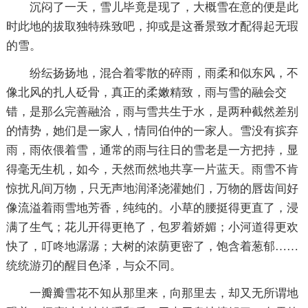
沉闷了一天，雪儿毕竟是现了，大概雪在意的便是此
时此地的拔取独特殊致吧，抑或是这番景致才配得起无瑕
的雪。
纷纭扬扬地，混合着零散的碎雨，雨柔和似东风，不
像北风的扎人砭骨，真正的柔嫩精致，雨与雪的融会交
错，是那么完善融洽，雨与雪共生于水，是两种截然差别
的情势，她们是一家人，情同伯仲的一家人。雪没有摈弃
雨，雨依偎着雪，通常的雨与往日的雪老是一方把持，显
得毫无生机，如今，天然而然地共享一片蓝天。雨雪不肯
惊扰凡间万物，只无声地润泽浇灌她们，万物的唇齿间好
像流溢着雨雪地芳香，纯纯的。小草的腰挺得更直了，浸
满了生气；花儿开得更艳了，包罗着娇媚；小河道得更欢
快了，叮咚地潺潺；大树的浓荫更密了，饱含着葱郁……
统统游刃的醒目色泽，与众不同。
一瓣瓣雪花不知从那里来，向那里去，却又无所谓地