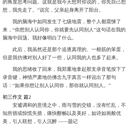
的角度思考问题。这就是我今天想对你说的，你先自己想
想，我先走了。”说完，父亲起身离开了阳台。
我的脑海中如同发生了七级地震，整个人都震悚了
来，“你想别人认同你，你就要先认同别人”这句话在我的
脑海中回荡。我好像明白了什么。
此后，我虽然还是那个追逐真理的、一根筋的笨蛋，
但是我仿佛对别人好了一些，认同我的人也多了起来。
我的思绪收了回来，我郑重地拿起那支录音笔按下了
录音键，神情严肃地仿佛念九字真言一样说出了那句
话：“如果你想让别人认同你，那你就认同别人。”
初三作文 篇2
安谧调和的意境之中，雨与雪的交错，没有忙乱，不
知所措或惊慌失措，痛快酣畅以及美好，如诗如画般优
美，引人联想，引人沉醉 ——题记