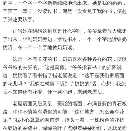
的字，一个字一个字断断续续地念出来。她是我的奶奶，
辛苦了一辈子，没读过书，偶然一次看见了我的书，便起
了兴趣要认字。
正当她在纠结这到底是什么字时，爷爷拿着放大镜走
了出来，坐到奶奶旁边，拿过书本，一个一个字地读给奶
奶听，在一个一个字地教奶奶读。
这是一本有关花的书，奶奶喜欢各种各样的花，所以
爷爷特的去买的。“这是蔷薇。”爷爷指着书上的插图说
道，奶奶看了看书指了指老屋说道：“这不是我们家后面
的花儿吗？”我躲在树荫下听到了奶奶的`话，心想：我怎
么不知道还有花呢。便一路小跑，来到老屋后。
老屋后面又脏又乱，斑驳的墙面，布满苔藓的青石板
路，稍稍不慎就有滑倒的可能，“这种地方，怎么会有花
呢？”我小心翼翼的向前走，抬头一看，一株粉色的花挤
在墙边的裂缝中，绿绿的叶子点缀着朵朵粉红，这就是粉