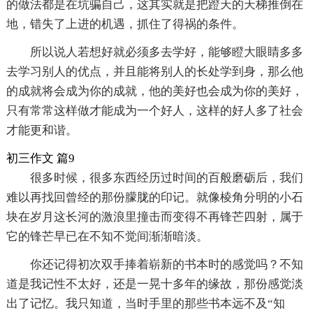
的做法都是在坑骗自己，这其实就是把蹬天的天梯推倒在
地，错失了上进的机遇，抓住了得祸的条件。
所以说人若想好就必须多去学好，能够瞪大眼睛多多
去学习别人的优点，并且能将别人的长处学到身，那么他
的成就将会成为你的成就，他的美好也会成为你的美好，
只有常常这样做才能成为一个好人，这样的好人多了社会
才能更和谐。
初三作文 篇9
很多时候，很多东西经历过时间的百般磨砺后，我们
难以再找回曾经的那份朦胧的印记。就像棱角分明的小石
块在岁月这长河的激浪里撞击而变得不再锋芒四射，属于
它的锋芒早已在不知不觉间渐渐暗淡。
你还记得初次双手捧着崭新的书本时的感觉吗？不知
道是我记性不太好，还是一晃十多年的缘故，那份感觉淡
出了记忆。我只知道，当时手里的那些书本远不及“知