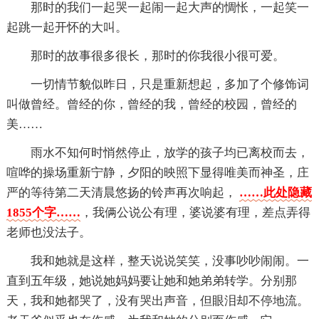
那时的我们一起哭一起闹一起大声的惆怅，一起笑一
起跳一起开怀的大叫。
那时的故事很多很长，那时的你我很小很可爱。
一切情节貌似昨日，只是重新想起，多加了个修饰词
叫做曾经。曾经的你，曾经的我，曾经的校园，曾经的
美……
雨水不知何时悄然停止，放学的孩子均已离校而去，
喧哗的操场重新宁静，夕阳的映照下显得唯美而神圣，庄
严的等待第二天清晨悠扬的铃声再次响起，
……此处隐藏
1855个字……
，我俩公说公有理，婆说婆有理，差点弄得
老师也没法子。
我和她就是这样，整天说说笑笑，没事吵吵闹闹。一
直到五年级，她说她妈妈要让她和她弟弟转学。分别那
天，我和她都哭了，没有哭出声音，但眼泪却不停地流。