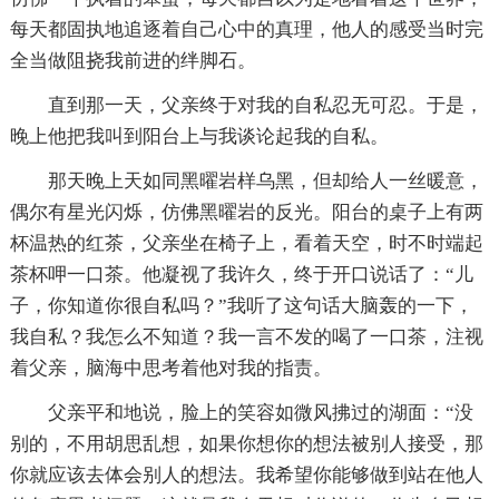
每天都固执地追逐着自己心中的真理，他人的感受当时完
全当做阻挠我前进的绊脚石。
直到那一天，父亲终于对我的自私忍无可忍。于是，
晚上他把我叫到阳台上与我谈论起我的自私。
那天晚上天如同黑曜岩样乌黑，但却给人一丝暖意，
偶尔有星光闪烁，仿佛黑曜岩的反光。阳台的桌子上有两
杯温热的红茶，父亲坐在椅子上，看着天空，时不时端起
茶杯呷一口茶。他凝视了我许久，终于开口说话了：“儿
子，你知道你很自私吗？”我听了这句话大脑轰的一下，
我自私？我怎么不知道？我一言不发的喝了一口茶，注视
着父亲，脑海中思考着他对我的指责。
父亲平和地说，脸上的笑容如微风拂过的湖面：“没
别的，不用胡思乱想，如果你想你的想法被别人接受，那
你就应该去体会别人的想法。我希望你能够做到站在他人