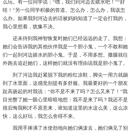
么玩。有一位同学说：“嘿，我们到河边去嬉水吧！”“好
哇！”另一位同学积极的答道。怎么办，怎么办，我该怎
么办。如果我到河边去的话被妈妈知道了一定会打我的，
我心里想着，犹豫不决。
还未待到我神智恢复时她们已经远远的走了。我想：
她们会告诉我的其他伙伴我是一个胆小鬼，一个不敢和她
们一起到河边嬉水的胆小鬼。于是，不用多想。撒腿就往
外跑去追赶她们，这样她们就没有理由说我是胆小鬼了。
到了河边我赶紧脱下我的粉红凉鞋，脚尖一用力就蹦
到了水里面，这感觉别提有多舒服。我最要好的一个朋友
趾高扬起的对我说：“你不是不来了吗？怎么又来了！”我
目光瞥了她一眼心里暗暗地想：我不是来了吗？我还不是
很后悔我刚才不原意来，谁知道这里的水这么美，这么凉
快，这么好玩，我怎么舍得不来。
我用手捧满了水使劲地向她们俩泼去，她们俩见了别