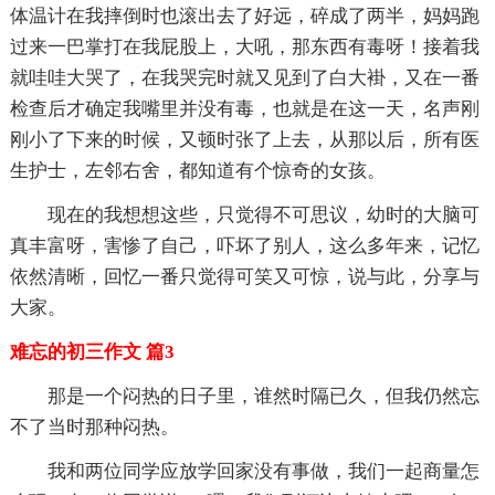
体温计在我摔倒时也滚出去了好远，碎成了两半，妈妈跑
过来一巴掌打在我屁股上，大吼，那东西有毒呀！接着我
就哇哇大哭了，在我哭完时就又见到了白大褂，又在一番
检查后才确定我嘴里并没有毒，也就是在这一天，名声刚
刚小了下来的时候，又顿时张了上去，从那以后，所有医
生护士，左邻右舍，都知道有个惊奇的女孩。
现在的我想想这些，只觉得不可思议，幼时的大脑可
真丰富呀，害惨了自己，吓坏了别人，这么多年来，记忆
依然清晰，回忆一番只觉得可笑又可惊，说与此，分享与
大家。
难忘的初三作文 篇3
那是一个闷热的日子里，谁然时隔已久，但我仍然忘
不了当时那种闷热。
我和两位同学应放学回家没有事做，我们一起商量怎