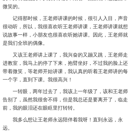
微笑的。
记得那时候，王老师讲课的时候，很引人入目，声音
很动听，所以，我很喜欢听王老师讲课，王老师讲课就想
说故事一样，小朋友也很喜欢听她讲课。因此，王老师就
是我们全班的偶像。
又该王老师讲上课了，我兴奋的又蹦又跳，王老师走
进教室，我马上的停了下来，抱臂坐好，不过我的脸上还
带着微笑，等老师开始讲课，我认真的听着王老师讲的每
一个字，直到下课。我很高兴！
一转眼，两年过去了，我该上一年级了，该和王老师
告别了，虽然我很舍不得，但是我总还是要离开了，临走
前，我的眼泪还在眼眶里打转转。
我多么想让王老师永远陪伴着我呀！直到永远，永
远。