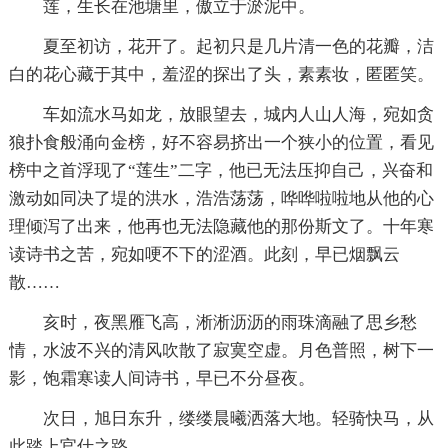
莲，生长在池塘里，傲立于淤泥中。
夏至初访，花开了。起初只是几片清一色的花瓣，洁
白的花心藏于其中，羞涩的探出了头，素素妆，匿匿笑。
车如流水马如龙，放眼望去，城内人山人海，宛如贪
狼扑食般涌向金榜，好不容易挤出一个狭小的位置，看见
榜中之首浮现了“莲生”二字，他已无法压抑自己，兴奋和
激动如同决了堤的洪水，浩浩荡荡，哗哗啦啦地从他的心
理倾泻了出来，他再也无法隐藏他的那份斯文了。十年寒
读诗书之苦，宛如哽不下的涩酒。此刻，早已烟飘云
散……
亥时，夜黑雁飞高，淅淅沥沥的雨珠滴融了思乡愁
情，水波不兴的清风吹散了寂寞空虚。月色普照，树下一
影，饱霜寒读人间诗书，早已不分昼夜。
次日，旭日东升，缕缕晨曦洒落大地。轻骑快马，从
此踏上官仕之路……