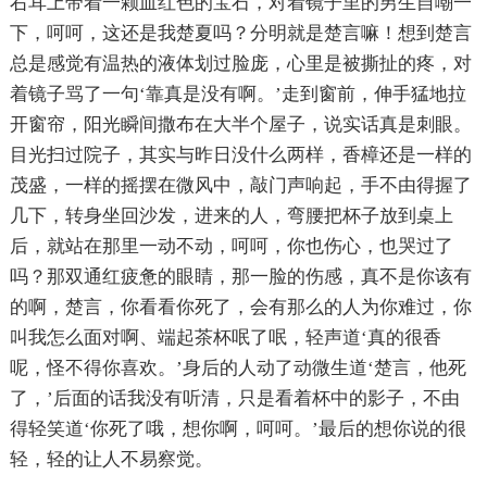
右耳上带着一颗血红色的宝石，对着镜子里的男生自嘲一
下，呵呵，这还是我楚夏吗？分明就是楚言嘛！想到楚言
总是感觉有温热的液体划过脸庞，心里是被撕扯的疼，对
着镜子骂了一句‘靠真是没有啊。’走到窗前，伸手猛地拉
开窗帘，阳光瞬间撒布在大半个屋子，说实话真是刺眼。
目光扫过院子，其实与昨日没什么两样，香樟还是一样的
茂盛，一样的摇摆在微风中，敲门声响起，手不由得握了
几下，转身坐回沙发，进来的人，弯腰把杯子放到桌上
后，就站在那里一动不动，呵呵，你也伤心，也哭过了
吗？那双通红疲惫的眼睛，那一脸的伤感，真不是你该有
的啊，楚言，你看看你死了，会有那么的人为你难过，你
叫我怎么面对啊、端起茶杯呡了呡，轻声道‘真的很香
呢，怪不得你喜欢。’身后的人动了动微生道‘楚言，他死
了，’后面的话我没有听清，只是看着杯中的影子，不由
得轻笑道‘你死了哦，想你啊，呵呵。’最后的想你说的很
轻，轻的让人不易察觉。