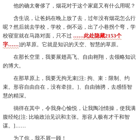
他的确太奢侈了，烟花对于这个家庭又有什么用呢？
含生说，让爸妈在晚上放了去，过年没有烟花怎么行
呢？然后就去学校，学校，倒不远，出了小巷拐个弯，学
校寝室就在马路对面，只不过
……此处隐藏2153个
字……
]的草原。它就是知识的天空、智慧的草原。
在那长空里，我要展翅高飞、自由翱翔，去领略知识
的博大。
在那草原上，我要无拘无束[注: 拘、束：限制、约
束。形容自由自在，没有牵挂。]、自由驰骋，去感悟智
慧的精深。
徜徉在其中，令我身心愉悦，让我陶冶情操，使我满
腹经纶[注: 比喻政治见识和主张。形容人极有才干和智
谋。]……
为了你，我不屑一顾！