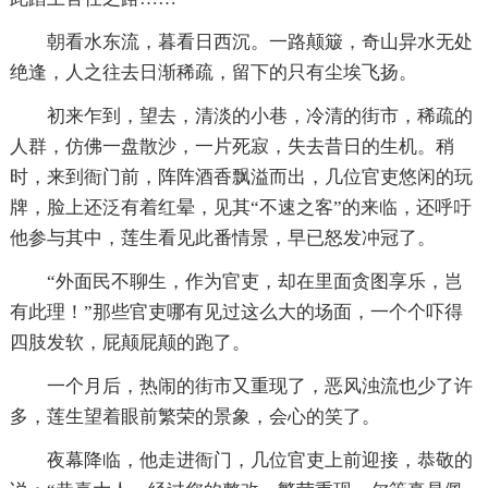
朝看水东流，暮看日西沉。一路颠簸，奇山异水无处
绝逢，人之往去日渐稀疏，留下的只有尘埃飞扬。
初来乍到，望去，清淡的小巷，冷清的街市，稀疏的
人群，仿佛一盘散沙，一片死寂，失去昔日的生机。稍
时，来到衙门前，阵阵酒香飘溢而出，几位官吏悠闲的玩
牌，脸上还泛有着红晕，见其“不速之客”的来临，还呼吁
他参与其中，莲生看见此番情景，早已怒发冲冠了。
“外面民不聊生，作为官吏，却在里面贪图享乐，岂
有此理！”那些官吏哪有见过这么大的场面，一个个吓得
四肢发软，屁颠屁颠的跑了。
一个月后，热闹的街市又重现了，恶风浊流也少了许
多，莲生望着眼前繁荣的景象，会心的笑了。
夜幕降临，他走进衙门，几位官吏上前迎接，恭敬的