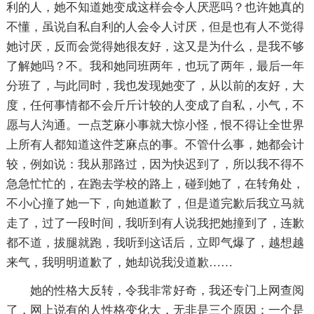
利的人，她不知道她变成这样会令人厌恶吗？也许她真的
不懂，虽说自私自利的人会令人讨厌，但是也有人不觉得
她讨厌，反而会觉得她很友好，这又是为什么，是我不够
了解她吗？不。我和她同班两年，也玩了两年，最后一年
分班了，与此同时，我也发现她变了，从以前的友好，大
度，任何事情都不会斤斤计较的人变成了自私，小气，不
愿与人沟通。一点芝麻小事就大惊小怪，恨不得让全世界
上所有人都知道这件芝麻点的事。不管什么事，她都会计
较，例如说：我从那路过，因为快迟到了，所以我不得不
急急忙忙的，在跑去学校的路上，碰到她了，在转角处，
不小心撞了她一下，向她道歉了，但是道完歉后我立马就
走了，过了一段时间，我听到有人说我把她撞到了，连歉
都不道，拔腿就跑，我听到这话后，立即气爆了，越想越
来气，我明明道歉了，她却说我没道歉……
她的性格大反转，令我非常好奇，我还专门上网查阅
了，网上说有的人性格变化大，无非是三个原因：一个是