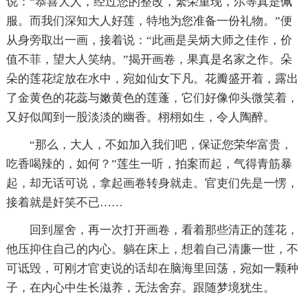
说：“恭喜大人，经过您的整改，繁荣重现，尔等真是佩
服。而我们深知大人好莲，特地为您准备一份礼物。”便
从身旁取出一画，接着说：“此画是吴炳大师之佳作，价
值不菲，望大人笑纳。”揭开画卷，果真是名家之作。朵
朵的莲花绽放在水中，宛如仙女下凡。花瓣盛开着，露出
了金黄色的花蕊与嫩黄色的莲蓬，它们好像仰头微笑着，
又好似闻到一股淡淡的幽香。栩栩如生，令人陶醉。
“那么，大人，不如加入我们吧，保证您荣华富贵，
吃香喝辣的，如何？”莲生一听，拍案而起，气得青筋暴
起，却无话可说，拿起画卷转身就走。官吏们先是一愣，
接着就是奸笑不已……
回到屋舍，再一次打开画卷，看着那些清正的莲花，
他压抑住自己的内心。躺在床上，想着自己清廉一世，不
可诋毁，可刚才官吏说的话却在脑海里回荡，宛如一颗种
子，在内心中生长滋养，无法舍弃。跟随梦境犹生。