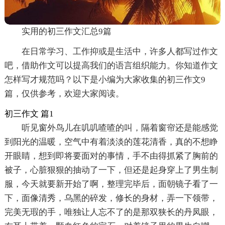
实用的初三作文汇总9篇
在日常学习、工作抑或是生活中，许多人都写过作文
吧，借助作文可以提高我们的语言组织能力。你知道作文
怎样写才规范吗？以下是小编为大家收集的初三作文9
篇，仅供参考，欢迎大家阅读。
初三作文 篇1
听见窗外鸟儿在叽叽喳喳的叫，隔着窗帘还是能感觉
到阳光的温暖，空气中有着淡淡的莲花清香，真的不想睁
开眼睛，想到即将要面对的事情，手不由得抓紧了胸前的
被子，心脏狠狠的抽动了一下，但还是起身穿上了男生制
服，今天就要新开始了啊，整理完毕后，面朝镜子看了一
下，面像清秀，乌黑的碎发，修长的身材，弄一下领带，
完美无瑕的手，唯独让人忘不了的是那双狭长的丹凤眼，