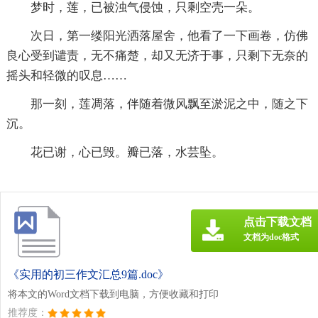
梦时，莲，已被浊气侵蚀，只剩空壳一朵。
次日，第一缕阳光洒落屋舍，他看了一下画卷，仿佛
良心受到谴责，无不痛楚，却又无济于事，只剩下无奈的
摇头和轻微的叹息……
那一刻，莲凋落，伴随着微风飘至淤泥之中，随之下
沉。
花已谢，心已毁。瓣已落，水芸坠。
点击下载文档
文档为doc格式
《实用的初三作文汇总9篇.doc》
将本文的Word文档下载到电脑，方便收藏和打印
推荐度：