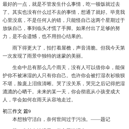
最好的一点，就是不管发生什么事情，吃一顿饭就过去
了。其实也没有什么过不去的事情，想通了就好。毕竟我
心里没底，不是任何人的错，只能怪自己这两个星期过于
放纵自己，事到临头才慌了手脚。如果付出了足够的努
力，是不会遗憾，也不用担心结果的。
雨下得更大了，拍打着屋檐，声音清脆。但我今天第
一次发现了雨景中独特的迷蒙的美丽。
生命中总有那么几个雨天，没有人可以借你伞，能保
护你不被淋湿的人只有你自己。也许你会被打湿衣衫狼狈
不堪，脸庞上泪痕清晰。哭了没关系，哭完之后记得把湿
漉漉的心晒干。未来的某一天，你会彻底从小孩变成大
人，学会如何在雨天从容地走过。
初三作文 篇9
本想独守洁白，奈何世间过于污浊。――题记