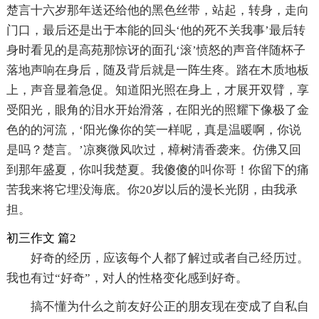
楚言十六岁那年送还给他的黑色丝带，站起，转身，走向
门口，最后还是出于本能的回头‘他的死不关我事’最后转
身时看见的是高苑那惊讶的面孔‘滚’愤怒的声音伴随杯子
落地声响在身后，随及背后就是一阵生疼。踏在木质地板
上，声音显着急促。知道阳光照在身上，才展开双臂，享
受阳光，眼角的泪水开始滑落，在阳光的照耀下像极了金
色的的河流，‘阳光像你的笑一样呢，真是温暖啊，你说
是吗？楚言。’凉爽微风吹过，樟树清香袭来。仿佛又回
到那年盛夏，你叫我楚夏。我傻傻的叫你哥！你留下的痛
苦我来将它埋没海底。你20岁以后的漫长光阴，由我承
担。
初三作文 篇2
好奇的经历，应该每个人都了解过或者自己经历过。
我也有过“好奇”，对人的性格变化感到好奇。
搞不懂为什么之前友好公正的朋友现在变成了自私自