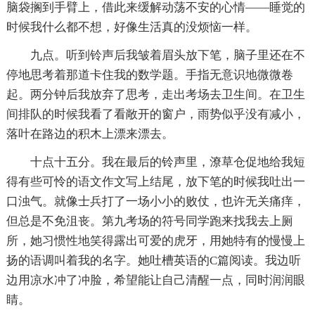
脑袋搁到手臂上，借此来缓解动荡不安的心情——睡觉的
时候我什么都不想，好像生活真的没烦恼一样。
九点。听到铃声后我皱着眉头放下笔，脑子里还在不
停地思考着那道卡住我的数学题。手指无意识地微微卷
起。两分钟后我放弃了思考，走出考场去卫生间。在卫生
间排队的时候我看了看敞开的窗户，雨势似乎没有减小，
落叶在路边的积木上漂来漂去。
十点十五分。我在最后的铃声里，潦草仓促地给我短
得有些可怜的语文作文写上结尾，放下笔的时候我吐出一
口浊气。就像士兵打了一场小小的败仗，也许无关痛痒，
但总是不免沮丧。第九考场的符号同学跑来找我去上厕
所，她习惯性地笑得露出可爱的虎牙，用她特有的慢慢上
扬的语调叫着我的名字。她吐槽英语的C篇阅读。我边听
边用凉水冲了冲脸，希望能让自己清醒一点，同时润润眼
睛。