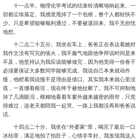
十一点半。物理化学考试的结束铃清晰地响起来。一
切都尘埃落定。我感觉甩掉了一个包袱，整个人都轻快不
少。只是希望能够顺利通过，不要被退回来。我不无担忧
地想。
十二点二十五分。我坐在车上，爸爸正在表达着她对
我作文没有写完的恼火，我不服气地跟他争辩说时间是来
不及，他坚持认为我应该能够做完，因为他觉得一份卷子
必须要保证大多数同学能够完成。我说自己本来就动作
慢，他瞪着我说慢不是理由是借口。其实我本来就心里没
底，一直绷着根弦，现在终于被他扯断了。我不可抑制地
掉了几滴眼泪，模糊地看着车窗外越来越密的雨帘，只觉
得难过，连老天都陪我一起哭。一路上我都没再和爸爸说
话。
十四点二十分。我坐在“外婆家”里，喝完了最后一口
冰桔茶，满足地拍了拍肚子，心情非常好。我发现我这人