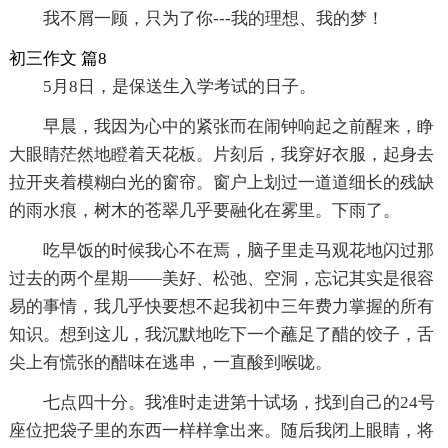
我不屑一顾，只为了你---我的理想、我的梦！
初三作文 篇8
5月8日，是保送生入学考试的日子。
早晨，我因为心中的紧张而在闹钟响起之前醒来，睁
大眼睛茫然地瞪着天花板。片刻后，我穿好衣服，起身去
拉开夹着模糊白光的窗帘。窗户上划过一道道细长的残缺
的雨水痕，树木的苍翠几乎要融化在雾里。下雨了。
吃早饭的时候我心不在焉，脑子里走马观花地闪过那
过去的两个星期——美好、松弛、空洞，忘记其实是很容
易的事情，我几乎快要想不起我初中三年费力掌握的所有
知识。想到这儿，我沉默地吃下一个蘸足了醋的饺子，舌
尖上有慌张的醋味在逃串，一直酸到喉咙。
七点四十分。我准时走进第十试场，找到自己的24号
座位把袋子里的东西一样样拿出来。随后我闭上眼睛，将