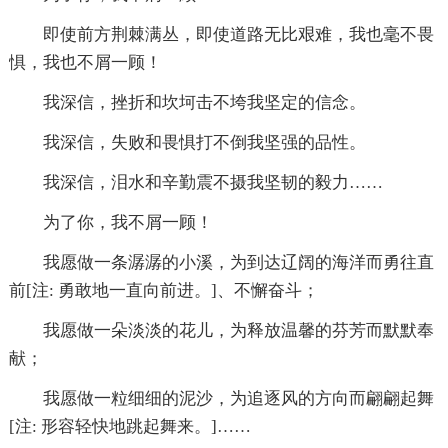
即使前方荆棘满丛，即使道路无比艰难，我也毫不畏
惧，我也不屑一顾！
我深信，挫折和坎坷击不垮我坚定的信念。
我深信，失败和畏惧打不倒我坚强的品性。
我深信，泪水和辛勤震不摄我坚韧的毅力……
为了你，我不屑一顾！
我愿做一条潺潺的小溪，为到达辽阔的海洋而勇往直
前[注: 勇敢地一直向前进。]、不懈奋斗；
我愿做一朵淡淡的花儿，为释放温馨的芬芳而默默奉
献；
我愿做一粒细细的泥沙，为追逐风的方向而翩翩起舞
[注: 形容轻快地跳起舞来。]……