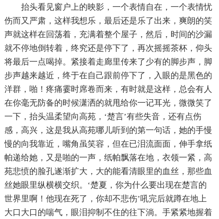
抬头看见窗户上的映影，一个表情自在，一个表情忧
伤而又严肃，这样我想乐，最后还是乐了出来，爽朗的笑
声就这样在回荡着，充满着整个屋子，然后，时间的沙漏
就不停地倒转着，终究还是停下了，再次摇摇茶杯，仰头
将最后一点喝掉。紧接着走廊里传来了少有的脚步声，脚
步声越来越近，终于在自己跟前停下了，入眼的是黑色的
洋群，啪！疼痛霎时席卷而来，有时就是这样，总会有人
在你毫无防备的时候潇洒的就甩给你一记耳光，微微笑了
一下，抬头温柔望向高苑，‘楚言’有些失音，还有点伤
感，高兴，这是我从高苑哪儿听到的第一句话，她的手慢
慢的向我靠近，嘴角虽笑容，但在已泪流面面，伸手拿纸
帕递给她，又是啪的一声，纸帕飘落在地，衣领一紧，高
苑悲愤的脸孔遂渐扩大，大的能看清眼里的血丝，那些血
丝她眼里纵横横交织。‘楚夏，你为什么要出现在楚言的
世界里啊！他现在死了，你却不悲伤’吼完后就蹲在地上
大口大口的喘气，眼泪抑制不住的往下淌。手紧紧地握着