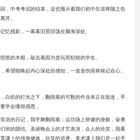
几回，中考考试的结束，这也预示着我们初中生涯将随之告
学离开。
些记忆残影，一幕幕旧景回荡在脑海深处。
起愤怒的木棍，敲击着因为贪玩而犯错的学生。
训，希望能唤起内心深处的感知，一道道伤痕将铭记在心。
晚，白炽的灯光之下，翻阅着的可数的作业本正在批改，手
们要学会懂得感恩，
声笑语的日记，我手舞翻阅着；运功场上矫健的身躯，奋勇
我们班的团结。圣诞晚会上的才艺表演，众人的欣笑，我看
体育课上的强身健体，欣笑的追逐。美术课上我们是一起手