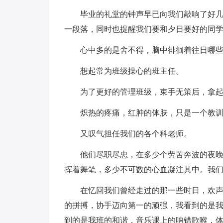
毕业的礼堂的钟声早已向我们敲响了好
一段落，同时也提醒我们要和夕日要好的同
心中多的是舍不得，脑中徘徊着往日哪
想起常为班级操心的班主任。
为了更好的管理班级，束手无策后，拿
炽热的疼痛，红肿的体肤，只是一个教
又叹气担任我们的各个科老师。
他们尽职尽忠，在多少个劳苦奔波的夜
挥着舞笔，多少不可数的心血凝注其中。我
在忆回我们曾经走过的那一些时日，欢
的拼搏，协手迈向第一的顽强，我看到的是
到的是我班的和谐，音乐课上的呐错歌喉，