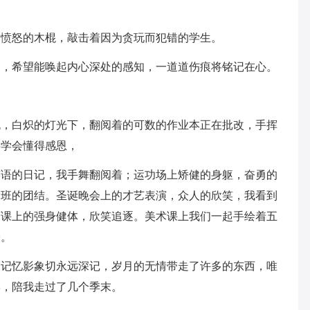
起愤怒的木棍，敲击着因为贪玩而犯错的学生。
训，希望能唤起内心深处的感知，一道道伤痕将铭记在心。
晚，白炽的灯光下，翻阅着的可数的作业本正在批改，手挥
要学会懂得感恩，
笑语的日记，我手舞翻阅着；运功场上矫健的身躯，奋勇的
们班的团结。圣诞晚会上的才艺表演，众人的欣笑，我看到
育课上的强身健体，欣笑追逐。美术课上我们一起手绘着五
子。
的记忆影象切永远深记，岁月的无情带走了许多的东西，唯
学，陪我走过了几个季末。