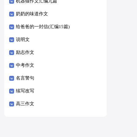
8篇）
机器猫作文汇编九篇
奶奶的味道作文
给爸爸的一封信(汇编15篇)
说明文
励志作文
中考作文
名言警句
续写改写
高三作文