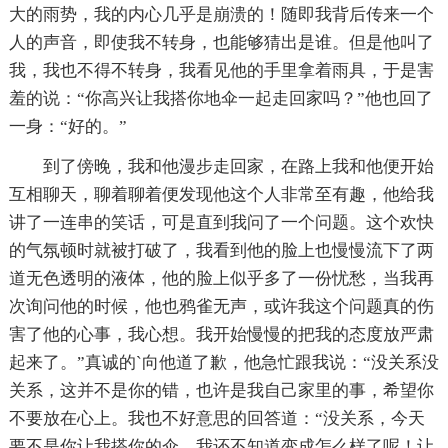
大的雨势，我的内心几乎是崩溃的！随即我背后传来一个
人的声音，即使我不转身，也能够猜出是谁。但是他叫了
我，我也不得不转身，我看见他的手里拿着雨具，于是害
羞的说：“你高兴让我搭你地伞一起走回家吗？”他也回了
一身：“好的。”
到了傍晚，我和他漫步走回家，在路上我和他便开始
互相聊天，聊着聊着便发现他这个人非常至有趣，他给我
讲了一连串的笑话，可是直到我问了一个问题。这个欢快
的气氛顿时就被打破了，我看到他的脸上也慢慢流下了两
道无色透明的液体，他的脸上似乎多了一份忧愁，当我再
次询问他的时候，他也鸦雀无声，或许我这个问题真的伤
害了他的心事，我心想。我开始慢慢的把我的态度放严肃
起来了。”真诚的`向他道了歉，他急忙跟我说：“没关系没
关系，这并不是你的错，也许是我自己家里的事，希望你
不要放在心上。我也不好意思的回答道：“没关系，今天
要不是你让我搭你的伞，我还不知道变成怎么样了呢！让