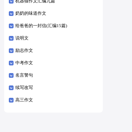
8篇）
机器猫作文汇编九篇
奶奶的味道作文
给爸爸的一封信(汇编15篇)
说明文
励志作文
中考作文
名言警句
续写改写
高三作文