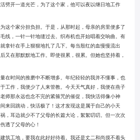
生活劈开一道光芒，为了这个家，他可以夜以继日地工作
忘为这个家分担负担。于是，从那时起，母亲的房里便多了
的毛线，一针一针地缝过去。织布机也开始唱着交响曲。有
，就拿针在手上狠狠地扎了几下。每当殷红的血慢慢流出
然后又在那默默地工作。即使很累，很累。但她也坚持着，
求量在时间的推磨中不断增多。年纪轻轻的我并不懂事，也
忙于工作，我便少了人来管教。今天天气真好，我便在燕子
了老师那永远也念不完的紧箍咒的催促，我快活得像小神
叶间来回跳动，快活极了！这才发现这是属于自己的小天
闯祸，耳边就少不了父母的长篇大论，絮絮叨叨。但一次次
，伤透了父母的心！
的建筑工地，要我在此好好待着。我还是丈二和尚摸不着头