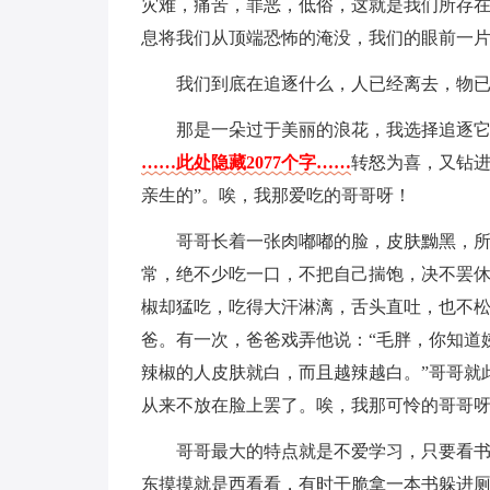
灾难，痛苦，罪恶，低俗，这就是我们所存
息将我们从顶端恐怖的淹没，我们的眼前一
我们到底在追逐什么，人已经离去，物
那是一朵过于美丽的浪花，我选择追逐
……此处隐藏2077个字……
转怒为喜，又钻进
亲生的”。唉，我那爱吃的哥哥呀！
哥哥长着一张肉嘟嘟的脸，皮肤黝黑，所
常，绝不少吃一口，不把自己揣饱，决不罢
椒却猛吃，吃得大汗淋漓，舌头直吐，也不
爸。有一次，爸爸戏弄他说：“毛胖，你知道
辣椒的人皮肤就白，而且越辣越白。”哥哥就
从来不放在脸上罢了。唉，我那可怜的哥哥
哥哥最大的特点就是不爱学习，只要看
东摸摸就是西看看，有时干脆拿一本书躲进