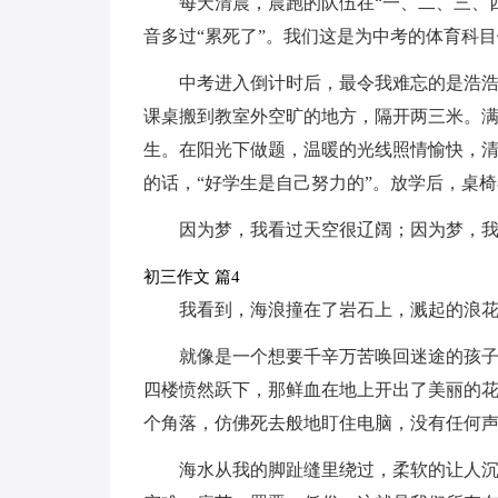
每天清晨，晨跑的队伍在“一、二、三、
音多过“累死了”。我们这是为中考的体育科
中考进入倒计时后，最令我难忘的是浩
课桌搬到教室外空旷的地方，隔开两三米。
生。在阳光下做题，温暖的光线照情愉快，
的话，“好学生是自己努力的”。放学后，桌
因为梦，我看过天空很辽阔；因为梦，
初三作文 篇4
我看到，海浪撞在了岩石上，溅起的浪
就像是一个想要千辛万苦唤回迷途的孩
四楼愤然跃下，那鲜血在地上开出了美丽的
个角落，仿佛死去般地盯住电脑，没有任何
海水从我的脚趾缝里绕过，柔软的让人