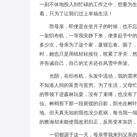
一刻不休地投入到忙碌的工作之中，想要为
着，只为了让我们过上幸福生活！
而母亲，即便是在坐月子的时候，也不
一架织布机，一等我安静下来，便拿起手中
多少次，母亲为了这个家，废寝忘食。困了
时，她也只是用纸轻轻按住，咬紧了牙关，
并告诫自己，自己的丈夫还在风雪中奔波。
光阴，在织布机，头发中流动，我的需
不知道人间的富贵与贫穷。为了生活，父母
的带领下进森林玩耍，没有了束缚，也没有
仙。树梢剪下那一段斑驳的日影，阳光在树
地。但天真无知的我也没少惹祸，每当我一
的教诲却未能使我改邪归正，反而变本加厉
一切都源于这一天，母亲带我来到父亲