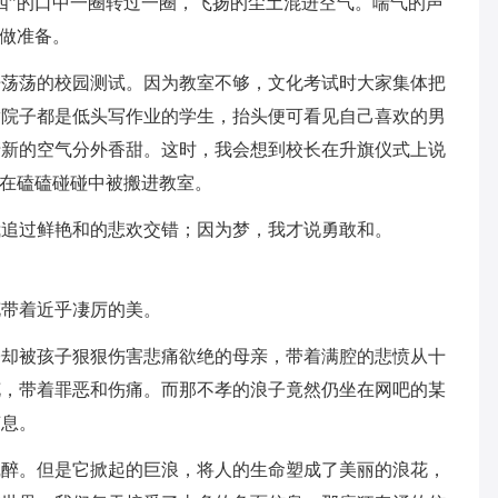
四”的口中一圈转过一圈，飞扬的尘土混进空气。喘气的声
目做准备。
浩荡荡的校园测试。因为教室不够，文化考试时大家集体把
满院子都是低头写作业的学生，抬头便可看见自己喜欢的男
清新的空气分外香甜。这时，我会想到校长在升旗仪式上说
椅在磕磕碰碰中被搬进教室。
我追过鲜艳和的悲欢交错；因为梦，我才说勇敢和。
花带着近乎凄厉的美。
子却被孩子狠狠伤害悲痛欲绝的母亲，带着满腔的悲愤从十
花，带着罪恶和伤痛。而那不孝的浪子竟然仍坐在网吧的某
声息。
沉醉。但是它掀起的巨浪，将人的生命塑成了美丽的浪花，