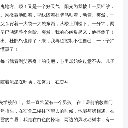
的鬼地方。哦！又是一个好天气，阳光为我披上一层轻纱，
戏。风微微地吹着，视线随着杜鹃鸟动着，动着。突然，一
。父亲背着一大袋一大袋东西，从楼上到楼下。一分钟，两
水早已洒满整个台阶。突然，我的心纠集起来，他摔倒了！
而出。杜鹃鸟也停了下来，我再也控制不住自己，一下子冲
的懂事了！
。每当我看到父亲身上的伤疤，心里却始终过意不去。儿子
已随着流星在呼唤，在努力，在奋斗
在去学校的上。我一直希望有一个男孩，在上课前的教室门
蓦然抬头，在宿舍二楼往下望去的时候，他能与我相遇。在
大雪的白昼，我走在白色的操场，两边的风吹动树木，有一