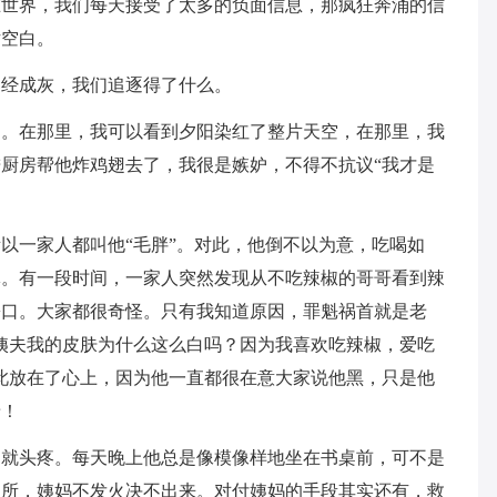
在世界，我们每天接受了太多的负面信息，那疯狂奔涌的信
片空白。
已经成灰，我们追逐得了什么。
它。在那里，我可以看到夕阳染红了整片天空，在那里，我
厨房帮他炸鸡翅去了，我很是嫉妒，不得不抗议“我才是
以一家人都叫他“毛胖”。对此，他倒不以为意，吃喝如
休。有一段时间，一家人突然发现从不吃辣椒的哥哥看到辣
松口。大家都很奇怪。只有我知道原因，罪魁祸首就是老
姨夫我的皮肤为什么这么白吗？因为我喜欢吃辣椒，爱吃
此放在了心上，因为他一直都很在意大家说他黑，只是他
呀！
书就头疼。每天晚上他总是像模像样地坐在书桌前，可不是
厕所，姨妈不发火决不出来。对付姨妈的手段其实还有，救