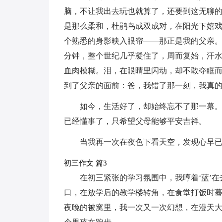
脑，不让我出去玩也就算了，还要到这无聊
是那么柔和，杜鹃鸟成双成对，在阳光下嬉
个熟悉的身影映入眼帘——那正是我的父亲
分钟，整个世纪几乎凝住了，周而复始，汗
血肉模糊。泪，在眼睛里闪动，却不敢夺眶
到了父亲的面前：爸，我错了那一刻，我真
如今，生活好了，却始终忘不了那一幕
已经懂事了，只希望父母能够平安吉祥。
当我再一次在夜色下看天空，发现心早
初三作文 篇3
在初三紧张的学习氛围中，我哼着‘蓝’
口，在放学后的教学楼转角，在食堂打饭时
夜晚的被窝里，我一次又一次幻想，在漫天