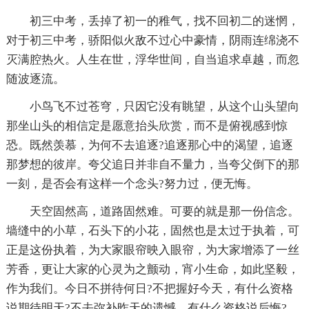
初三中考，丢掉了初一的稚气，找不回初二的迷惘，
对于初三中考，骄阳似火敌不过心中豪情，阴雨连绵浇不
灭满腔热火。人生在世，浮华世间，自当追求卓越，而忽
随波逐流。
小鸟飞不过苍穹，只因它没有眺望，从这个山头望向
那坐山头的相信定是愿意抬头欣赏，而不是俯视感到惊
恐。既然羡慕，为何不去追逐?追逐那心中的渴望，追逐
那梦想的彼岸。夸父追日并非自不量力，当夸父倒下的那
一刻，是否会有这样一个念头?努力过，便无悔。
天空固然高，道路固然难。可要的就是那一份信念。
墙缝中的小草，石头下的小花，固然也是太过于执着，可
正是这份执着，为大家眼帘映入眼帘，为大家增添了一丝
芳香，更让大家的心灵为之颤动，宵小生命，如此坚毅，
作为我们。今日不拼待何日?不把握好今天，有什么资格
说期待明天?不去弥补昨天的遗憾，有什么资格说后悔?