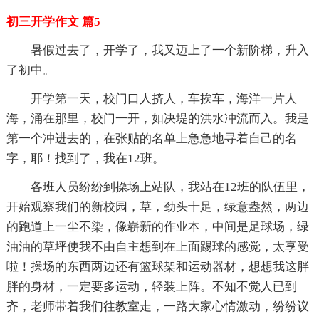
初三开学作文 篇5
暑假过去了，开学了，我又迈上了一个新阶梯，升入
了初中。
开学第一天，校门口人挤人，车挨车，海洋一片人
海，涌在那里，校门一开，如决堤的洪水冲流而入。我是
第一个冲进去的，在张贴的名单上急急地寻着自己的名
字，耶！找到了，我在12班。
各班人员纷纷到操场上站队，我站在12班的队伍里，
开始观察我们的新校园，草，劲头十足，绿意盎然，两边
的跑道上一尘不染，像崭新的作业本，中间是足球场，绿
油油的草坪使我不由自主想到在上面踢球的感觉，太享受
啦！操场的东西两边还有篮球架和运动器材，想想我这胖
胖的身材，一定要多运动，轻装上阵。不知不觉人已到
齐，老师带着我们往教室走，一路大家心情激动，纷纷议