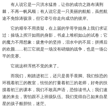
有人说它是一只洪水猛兽，让你的成功之路布满荆
棘，不再一帆风顺；有人说它是一只美丽的航船，虽然航
途不免惊涛骇浪，但它牵引你走向成功的彼岸。
它的艰辛不用质疑，在上届的学哥学姐身上我们求证
过：操场上挥汗如雨的身影，书桌上堆积如山的试卷；它
的魔力不用想象：疲惫中的坚持，泪水中的不屈；拼搏后
的欢颜……初三它就是一场没有硝烟的战争，也是一场公
平的竞赛。
它就这样浑然不觉的来了。
而我们，刚踏进初三，还只是畏手畏脚。我们惊恐的
环视着初三的教室，怯怯的打量着初三的老师，好奇的扶
摸着初三的课本，我们不敢高声语，恐惊读书人；我们速
速的来去，害怕跟不上班级队伍。我们觉得自己如来自星
星的孩子般胆怯，迷茫。