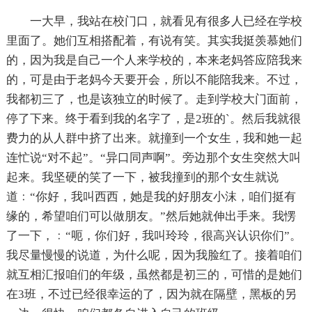
一大早，我站在校门口，就看见有很多人已经在学校
里面了。她们互相搭配着，有说有笑。其实我挺羡慕她们
的，因为我是自己一个人来学校的，本来老妈答应陪我来
的，可是由于老妈今天要开会，所以不能陪我来。不过，
我都初三了，也是该独立的时候了。走到学校大门面前，
停了下来。终于看到我的名字了，是2班的`。然后我就很
费力的从人群中挤了出来。就撞到一个女生，我和她一起
连忙说“对不起”。“异口同声啊”。旁边那个女生突然大叫
起来。我坚硬的笑了一下，被我撞到的那个女生就说
道﹕“你好，我叫西西，她是我的好朋友小沫，咱们挺有
缘的，希望咱们可以做朋友。”然后她就伸出手来。我愣
了一下，﹕“呃，你们好，我叫玲玲，很高兴认识你们”。
我尽量慢慢的说道，为什么呢，因为我脸红了。接着咱们
就互相汇报咱们的年级，虽然都是初三的，可惜的是她们
在3班，不过已经很幸运的了，因为就在隔壁，黑板的另