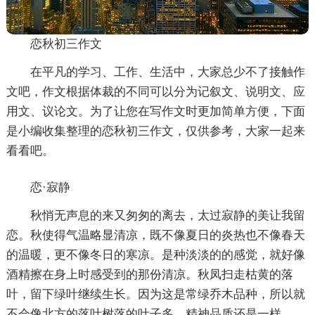
恋秋初三作文
在平凡的学习、工作、生活中，大家总少不了接触作
文吧，作文根据体裁的不同可以分为记叙文、说明文、应
用文、议论文。为了让您在写作文时更加简单方便，下面
是小编收集整理的恋秋初三作文，仅供参考，大家一起来
看看吧。
恋·寂静
秋悄无声息的来又匆匆的离去，太过寂静的美让我留
恋。秋使得气温略显清凉，既不像夏日的炎热也不像春天
的温暖，更不像冬日的寒凉。是种淡淡的的感觉，就好像
酒精擦在身上时感受到的那份清凉。秋凤扫走枯黄的落
叶，留下绿叶继续生长。因为这是常绿乔木品种，所以就
不会像北方的落叶树落的叶子多。精神品质还是一样