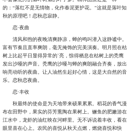
的：“落红不是无情物，化作春泥更护花。”这就是落叶知
秋的原理吧！恋秋恋寂静。
恋·夜曲
清风和煦的夜晚清爽静凉，蝉的鸣叫潜入这静谧中。
富有节奏且直率爽朗，毫无掩饰的完美演奏。明月照在枯
树上比起平日显得异常的`亮，惊得栖息在枯树上的秃鹰
发出沙哑的声音。秃鹰的沙哑与蝉的爽朗融合齐奏，放出
响亮动听的夜曲。让人油然生起好心情，这是大自然的音
乐。恋秋恋夜曲。
恋·丰收
秋最终的使命是为天地带来硕果累累。稻花的香气漫
布在田野中，果实的芬芳熏陶在果树上。鳜鱼的肥嫩游在
江水中，龙虾的油红映在河畔里。无不诉说着丰收，看在
眼里喜在心上。农民的喜悦从秋天点燃，燃烧喜悦和快