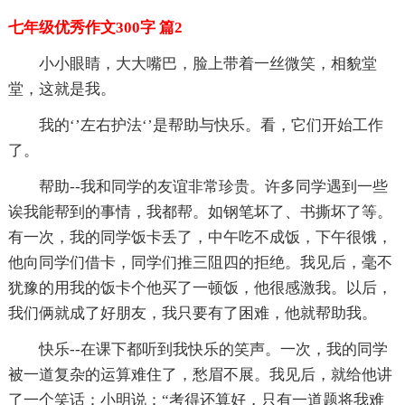
七年级优秀作文300字 篇2
小小眼睛，大大嘴巴，脸上带着一丝微笑，相貌堂
堂，这就是我。
我的‘’左右护法‘’是帮助与快乐。看，它们开始工作
了。
帮助--我和同学的友谊非常珍贵。许多同学遇到一些
诶我能帮到的事情，我都帮。如钢笔坏了、书撕坏了等。
有一次，我的同学饭卡丢了，中午吃不成饭，下午很饿，
他向同学们借卡，同学们推三阻四的拒绝。我见后，毫不
犹豫的用我的饭卡个他买了一顿饭，他很感激我。以后，
我们俩就成了好朋友，我只要有了困难，他就帮助我。
快乐--在课下都听到我快乐的笑声。一次，我的同学
被一道复杂的运算难住了，愁眉不展。我见后，就给他讲
了一个笑话：小明说：“考得还算好，只有一道题将我难