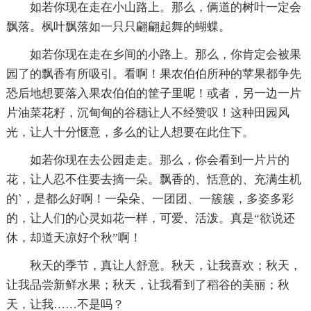
如若你现在走在小山路上。那么，俩道的树叶一定会
飘落。枫叶飘落如一只只翩翩起舞的蝴蝶。
如若你现在走在乡间的小路上。那么，你肯定会被果
园了的飘香有所吸引。看啊！果农伯伯所种的苹果都争先
恐后地想要落入果农伯伯的筐子里呢！或者，另一边一片
片油菜花籽，沉甸甸的谷穗让人不经赞叹！这种田园风
光，让人十分惬意，多么的让人想要在此住下。
如若你现在去公园走走。那么，你会看到一片片的
花，让人忍不住要去摘一朵。飘香的、恬意的、充满生机
的`，是都么好啊！一朵朵、一团团、一簇簇，多姿多彩
的，让人们的心灵如花一样，可爱、活泼。真是“欲说还
休，却道天凉好个秋”啊！
秋天的季节，真让人舒意。秋天，让我喜欢；秋天，
让我品尝新鲜水果；秋天，让我看到了稻谷的美丽；秋
天，让我……不是吗？