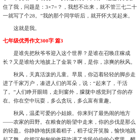
住了我，问题是：3×7=？，我想不出来，就不管三七二十
一就写了个28。”我的那个同学听后，就开怀大笑起来。
这就是我。
七年级优秀作文300字 篇3
是谁先把秋爷爷迎入这个世界？是谁在召唤庄稼成
长？又是谁给大地披上了金装？啊，是你，凉爽的秋风。
秋风，天真活泼的儿童。早晨，你迈着轻轻的脚步走
进了千家万户，凑进人们的耳朵，说：“起来了，干活
了。”人们睁开眼睛，走到窗外，朦胧中感觉到了你的存
在。你在空中玩耍，多么贪玩，多么富有童趣。
秋风，温柔可爱的小姑娘。你来到了最热闹的地方
——农家的田野。在粮食的盼望中走来，你的步伐是那么
的轻盈。你静静地抚摸着稻子，稻子绽开笑脸，愉快地跳
起了舞。你把沉甸甸的收获吹进了农民伯伯的心窝里，醉