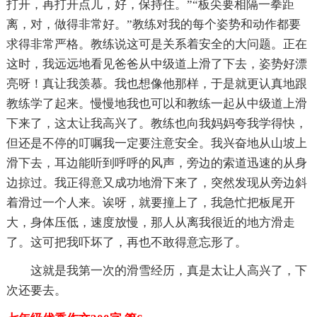
打开，再打开点儿，好，保持住。”“板尖要相隔一拳距
离，对，做得非常好。”教练对我的每个姿势和动作都要
求得非常严格。教练说这可是关系着安全的大问题。正在
这时，我远远地看见爸爸从中级道上滑了下去，姿势好漂
亮呀！真让我羡慕。我也想像他那样，于是就更认真地跟
教练学了起来。慢慢地我也可以和教练一起从中级道上滑
下来了，这太让我高兴了。教练也向我妈妈夸我学得快，
但还是不停的叮嘱我一定要注意安全。我兴奋地从山坡上
滑下去，耳边能听到呼呼的风声，旁边的索道迅速的从身
边掠过。我正得意又成功地滑下来了，突然发现从旁边斜
着滑过一个人来。诶呀，就要撞上了，我急忙把板尾开
大，身体压低，速度放慢，那人从离我很近的地方滑走
了。这可把我吓坏了，再也不敢得意忘形了。
这就是我第一次的滑雪经历，真是太让人高兴了，下
次还要去。