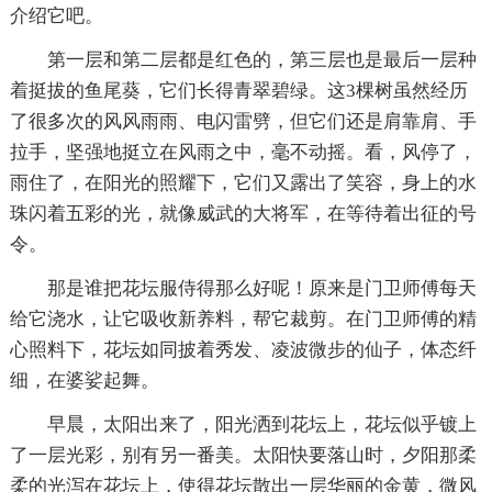
介绍它吧。
第一层和第二层都是红色的，第三层也是最后一层种
着挺拔的鱼尾葵，它们长得青翠碧绿。这3棵树虽然经历
了很多次的风风雨雨、电闪雷劈，但它们还是肩靠肩、手
拉手，坚强地挺立在风雨之中，毫不动摇。看，风停了，
雨住了，在阳光的照耀下，它们又露出了笑容，身上的水
珠闪着五彩的光，就像威武的大将军，在等待着出征的号
令。
那是谁把花坛服侍得那么好呢！原来是门卫师傅每天
给它浇水，让它吸收新养料，帮它裁剪。在门卫师傅的精
心照料下，花坛如同披着秀发、凌波微步的仙子，体态纤
细，在婆娑起舞。
早晨，太阳出来了，阳光洒到花坛上，花坛似乎镀上
了一层光彩，别有另一番美。太阳快要落山时，夕阳那柔
柔的光泻在花坛上，使得花坛散出一层华丽的金黄，微风