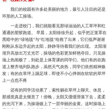
我们的校园有许多处美丽的地方，最引人注目的还是
环形的人工操场。
一走进校门，我们就能看见那绿油油的人工草坪和红
通通的塑胶跑道。 早晨，太阳徐徐升起，似乎把正笼罩在
黑暗中的“绿地毯”与“红地毯”给救了出来，它们低声谢谢
刚刚从东边升起的太阳，静静等待着我们的出现。 太阳渐
渐升高放出万丈光芒，操场的色彩更加鲜艳夺目。只见操
场上热闹极了，到处是上体育课的同学们。他们有的在跑
道上整齐地列队跑步，虽然天气炎热，同学们依然精神焕
发；有的在草坪上踢足球，即使不小心摔倒在软软的草坪
上一点也不疼
还有的同学活动累了，索性躺在草坪上聊天、休息，
那感觉真是太惬意了！傍晚，太阳又缓缓滑落下去，柔柔
的光泻下来，为操场镀上了一层华丽的金黄。这时操场上