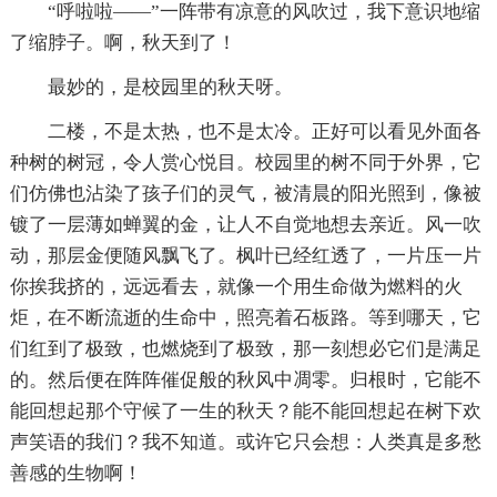
“呼啦啦——”一阵带有凉意的风吹过，我下意识地缩
了缩脖子。啊，秋天到了！
最妙的，是校园里的秋天呀。
二楼，不是太热，也不是太冷。正好可以看见外面各
种树的树冠，令人赏心悦目。校园里的树不同于外界，它
们仿佛也沾染了孩子们的灵气，被清晨的阳光照到，像被
镀了一层薄如蝉翼的金，让人不自觉地想去亲近。风一吹
动，那层金便随风飘飞了。枫叶已经红透了，一片压一片
你挨我挤的，远远看去，就像一个用生命做为燃料的火
炬，在不断流逝的生命中，照亮着石板路。等到哪天，它
们红到了极致，也燃烧到了极致，那一刻想必它们是满足
的。然后便在阵阵催促般的秋风中凋零。归根时，它能不
能回想起那个守候了一生的秋天？能不能回想起在树下欢
声笑语的我们？我不知道。或许它只会想：人类真是多愁
善感的生物啊！