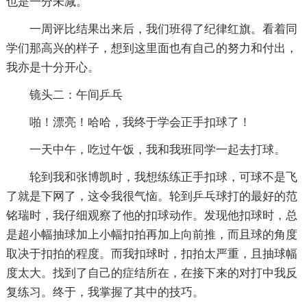
也是一分未减。
一周评比结果出来后，我们班得了纪律红旗。看着同
学们那高兴的样子，想到这里面也有自己的努力和付出，
我亦是十分开心。
镜头二：午间乒乓
啪！漂亮！哈哈，我终于学会正手扣球了！
一天中午，吃过午饭，我和我班同学一起去打球。
轮到我和张博凯时，我想练练正手扣球，可球不是飞
了就是下网了，这令我很气恼。轮到乒乓球打的最好的范
铭瑞时，我仔细观察了他的扣球动作。发现他扣球时，总
是超小幅抽球加上小幅扣拍再加上向前推，而且球的角度
取决于扣拍的程度。而我扣球时，扣拍太严重，且抽球幅
度太大。找到了自己的症结所在，在接下来的对打中我反
复练习。终于，我掌握了其中的技巧。