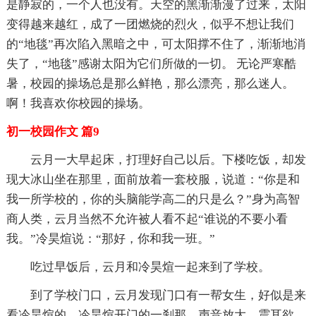
是静寂的，一个人也没有。天空的黑渐渐漫了过来，太阳
变得越来越红，成了一团燃烧的烈火，似乎不想让我们
的“地毯”再次陷入黑暗之中，可太阳撑不住了，渐渐地消
失了，“地毯”感谢太阳为它们所做的一切。 无论严寒酷
暑，校园的操场总是那么鲜艳，那么漂亮，那么迷人。
啊！我喜欢你校园的操场。
初一校园作文 篇9
云月一大早起床，打理好自己以后。下楼吃饭，却发
现大冰山坐在那里，面前放着一套校服，说道：“你是和
我一所学校的，你的头脑能学高二的只是么？”身为高智
商人类，云月当然不允许被人看不起“谁说的不要小看
我。”冷昊煊说：“那好，你和我一班。”
吃过早饭后，云月和冷昊煊一起来到了学校。
到了学校门口，云月发现门口有一帮女生，好似是来
看冷昊煊的。冷昊煊开门的一刹那，声音放大，震耳欲