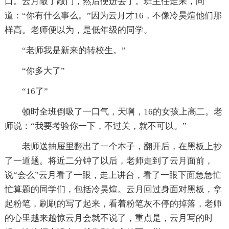
口。云月敲了敲门，然后便进去了。班主任走来，问
道：“你有什么事么。”因为云月才16，不像冷昊煊他们那
样高。老师便以为，是低年级的同学。
“老师我是新来的转校生。”
“你多大了”
“16了”
顿时全班倒吸了一口气，天啊，16的女孩上高二。老
师说：“我要考验你一下，不过关，就不可以。”
老师送抽屉里翻出了一个本子，翻开后，在黑板上抄
了一道题。将近二分钟了以后，老师走到了云月面前，
说“会么”云月看了一眼，走上讲台，看了一眼下面急急忙
忙算题的同学们，包括冷昊煊。云月回过身面对黑板，拿
起粉笔，刷刷的写了起来，看着粉笔灰不停的掉落，老师
的心里越来越惊云月会就不说了，重点是，云月写的时