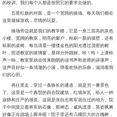
的校训。我们每个人都是按照它的要求去做的。
五星红旗的对面，是一个宽阔的操场。每天我们都在
这里做操游戏，尽情的玩耍。
操场旁边就是我们的教学楼，它是一座三层高的灰色
小楼。宽阔的教室，明亮的窗户，粉刷一新的墙壁，还有
崭新的桌椅。每当清晨一缕缕金色的阳光透过茂密的树
叶，照进教室的玻璃窗，显得分外靓丽。呤！呤！上课铃
声一响，教室里就会传来朗朗的读书声和老师的讲课声，
这声音好似一条清澈的小溪，弹着欢快的乐曲，滋润着我
们的心田。
再往里走，穿过一条狭长的通道，就是另一番景色
了。这里是一个典型的四合院建筑，红墙灰瓦，给人一种
寂静和庄严的感觉。这就是张自忠将军居住过的地方。院
子中间竖立着将军的石像，那神态，威风凛凛，英姿飒爽
好像正在战场上厮杀呢！院子里还有几棵巨大的古槐树，