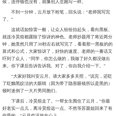
候，连停顿也没有，就像别人念她写一样。
不到一分钟，云月放下粉笔，回头说：“老师我写完
了。”
这就话如惊雷一般，让众人纷纷抬起头，看向黑板。
就连冷昊煊都露除了惊讶的神色。老师抄题用了将近两分
钟，她竟然只用了30秒左右就写完了，看着那一黑板的的
算式和公式，大家惊讶了，好快的速度。老师的一番话又
吓到了众人，“同学，你怎么做的，我做了好久都没做出
来。你下课后告诉告诉我。对了，你自我介绍一下。”
“大家好我叫安云月。请大家多多关照，”说完，还眨
了眨黝黑皎洁的大眼睛（因为带了隐形眼镜所以是黑的）
顿时迷倒了一大片男同胞们。
下课后，冷昊煊走了。一帮女生围住了云月，”你最
好老实一点儿，离冷昊煊远一点。不然等苏茵姐回来了有
你受的。“云月也没放在心上。