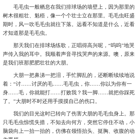
毛毛虫一般栖息在我们排球场的墙壁上，因为那里的
树木很粗壮、魁梧，像一个个壮士立在那里。毛毛虫旺盛
期时，风一吹毛毛虫就往下落。远看不知道是什么，近看
才知道那是毛毛虫。
那天我们在排球场练歌，正唱得高兴呢，“呜呜”地哭
声传入我的耳中。我顺着声音寻找哭声的来源。噢，原来
是我们班那肥肥壮壮的大朋。
大朋一把鼻涕一把泪，手忙脚乱的，还断断续续地说
着：“讨……讨厌的毛……毛毛虫，你……你以为你有一
身……毛，你就能打……打败我？我一脚……就把你踩死
了。”大朋时不时还用手摸摸自己的伤口。
我们的目光这时已转向了伤害大朋的毛毛虫身上。那
只毛毛虫惊慌失措，不知去向何方，突然它停住不动，小
脑袋向上一抬一抬的，仿佛在领悟抬头、挺胸、收腹的动