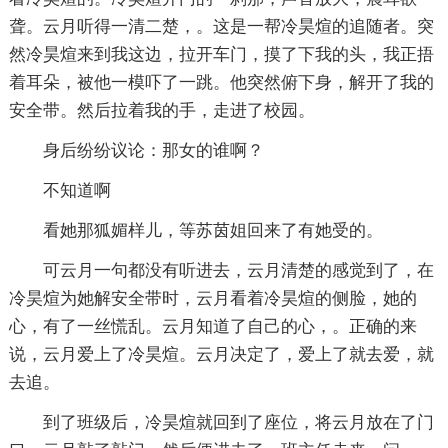
聋。云月听得一清二楚，。这是一帮冷昊煊的追随者。突
然冷昊煊来到我这边，拉开车门，摸了下我的头，我正捂
着耳朵，被他一模吓了一跳。他突然俯下身，解开了我的
安全带。然后拉着我的手，走进了校园。
身后纷纷议论：那女的谁啊？
不知道啊
看她那狐媚样儿，等苏茵姐回来了有她受的。
可云月一句都没有听进去，云月清楚的感觉到了，在
冷昊煊为她解安全带时，云月看着冷昊煊的侧脸，她的
心，有了一丝慌乱。云月知道了自己的心，。正确的来
说，云月爱上了冷昊煊。云月决定了，爱上了就去爱，就
去追。
到了班级后，冷昊煊就回到了座位，将云月放在了门