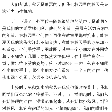
人们都说，秋天是萧瑟的，但我们校园里的秋天是充
满活力与生机的。
听，下课了，外面传来阵阵银铃般的笑声，是谁啊？
是我们的学弟学妹们啊。他们的'年龄，是最有活力有朝气
的年龄。在校园里他们便不再像在教室里那样拘束，能在
夏天玩的满头大汗却不知道热，亦能在秋天手脚冰凉却不
知道冷。他们手拉手，围成圈，其中一个小朋友在外围绕
着，不知绕了几圈，才恍然大悟似得，伸出手往高空一
举，做出往下劈的姿势，落下时却轻轻一碰，落在不知哪
个小朋友手上，哪个小朋友便会重复上一个人的动作，仿
佛永远不会累，永远不会结束似的。
出操时，凉彻如水的秋风开玩笑似得吹在背上，我和
同学们无奈地缩了缩袖子。不过，当广播响起时，我们从
开始僵硬的动作，慢慢流畅起来；从开始抗拒秋风，到迎
对秋风，和它在微暖的阳光下“翩翩起舞”。我们的嘴咧开