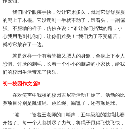
作要领。
我们同学眼疾手快，没让它累多久，就是它舒舒服服
的爬上了木棍。它没爬到一半就不动了，昂着头，一副倔
强、不服输的样子，仿佛在说：“谁让你们挡我的路，小
心我用毛刺扎你们，让你们难受！”我们为了不受痛苦，
就将它放在了一边。
就是这样一个有着笨拙又肥大的身躯，全身上下令人
恐惧、讨厌的刺毛，长着一个小小的脑袋的小家伙，给我
们的校园生活带来了快乐。
初一校园作文 篇5
在欢笑声中我校的校园吉尼斯活动开始了。活动的比
赛项目分别是跳短绳、跳长绳、踢毽子，还有颠足球。
“嘘——”随着王老师的口哨声，五年级组的跳绳比赛
开始了。每一个人都拼尽了力气，将绳子甩得飞快飞快，