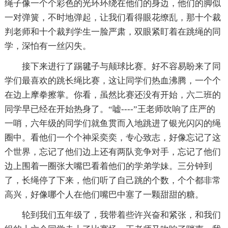
绳子像一个个彩色的光环环绕在他们的身边，他们的脚似
一对弹簧，不时地弹起，让我们看得眼花缭乱，那十个裁
判老师和十个裁判学生一脸严肃，双眼紧盯着在跳绳的同
学，深怕有一丝闪失。
接下来进行了踢毽子与颠球比赛。好不容易盼来了同
学们最喜欢的跳长绳比赛，这让同学们热血沸腾，一个个
在边上摩拳擦掌。你看，虽然比赛还没有开始，六二班的
同学早已经在开始热身了。“嘘----”王老师吹响了庄严的
一哨，六年级的同学们就鱼贯而入地跳进了银光闪闪的绳
圈中。看他们一个个神采奕奕，专心致志，好像忘记了这
个世界，忘记了他们边上还有两队竞争对手，忘记了他们
边上围着一圈张大嘴巴看着他们的学弟学妹。三分钟到
了，长绳停了下来，他们听了自己跳的个数，个个都非常
高兴，好像哪个人在他们嘴巴中塞了一颗甜甜的糖。
轮到我们五年级了，我带着些许兴奋和紧张，和我们