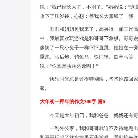
说：“我已经长大了，不用了。”奶奶说：“
收下了压岁钱，心想：等我长大赚钱了，我
哥哥和姐姐见我来了，高兴得一蹦三尺高
中，我最喜欢玩游戏是和哥哥下象棋。哥哥说
像揣了一只小兔子一样怦怦直跳。姐姐在一
重炮、马后炮、钓鱼马、铁门铨、窝草马等。
说：“你真是骄兵必败啊！”
快乐时光总是过得特别快，爸爸说该回
家。
大年初一拜年的作文300字 篇6
今天是大年初四，我和爸爸、妈妈还有
一到外公家，我和哥哥就迫不及待地跑
和哥哥玩起了往水坑丢石头游戏，我们捡来