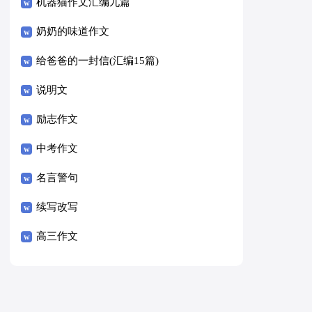
8篇）
机器猫作文汇编九篇
奶奶的味道作文
给爸爸的一封信(汇编15篇)
说明文
励志作文
中考作文
名言警句
续写改写
高三作文