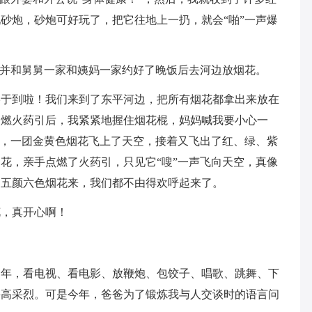
砂炮，砂炮可好玩了，把它往地上一扔，就会“啪”一声爆
，并和舅舅一家和姨妈一家约好了晚饭后去河边放烟花。
终于到啦！我们来到了东平河边，把所有烟花都拿出来放在
点燃火药引后，我紧紧地握住烟花棍，妈妈喊我要小心一
声，一团金黄色烟花飞上了天空，接着又飞出了红、绿、紫
花，亲手点燃了火药引，只见它“嗖”一声飞向天空，真像
出五颜六色烟花来，我们都不由得欢呼起来了。
花，真开心啊！
过年，看电视、看电影、放鞭炮、包饺子、唱歌、跳舞、下
兴高采烈。可是今年，爸爸为了锻炼我与人交谈时的语言问