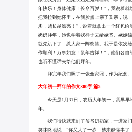
年快乐！身体健康！长命百岁！”，我说着就
把我拉到她怀里，在我脸蛋上亲了又亲，说：
步，越长越漂亮！”，说着就拿出一个红包给
奶奶拜年，她也学着我样子去给姥爷、姥姥
就先趴下了，惹大家一阵欢笑。我于是依次给
作顺利！万事如意！鼠年吉祥！”，他们各自
也听不懂话去给他们拜年。
拜完年我们照了一张全家照，作为纪念
大年初一拜年的作文300字 篇5
今天是1月31日，农历大年初一，我早
年。
我们很快就来到了爷爷奶奶家，一进家门
笑眯眯地说：“你又大了一岁，越来越懂事了