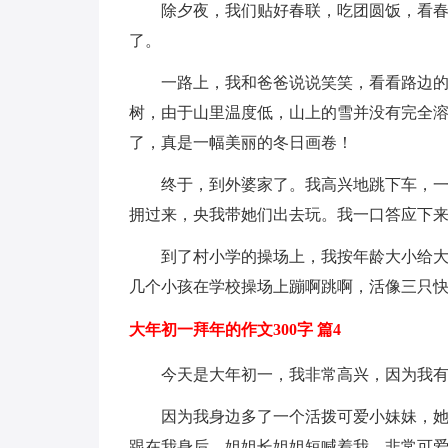
除夕夜，我们贴好春联，吃团圆饭，看
了。
一路上，我和爸爸说说笑笑，看看路边
树，由于山里温度低，山上的雪并没有完全
了，真是一幅美丽的冬日画卷！
终于，到外婆家了。我高兴地跳下车，
拥过来，央我带她们出去玩。我一口答应下
到了村小学的操场上，我按年龄大小给
几个小孩在学校操场上蹦啊跳啊，活像三只
大年初一拜年的作文300字 篇4
今天是大年初一，我非常高兴，因为我
因为我身边多了一个活拨可爱小妹妹，
跟在我身后，姐姐长姐姐短喊着我，非常可爱