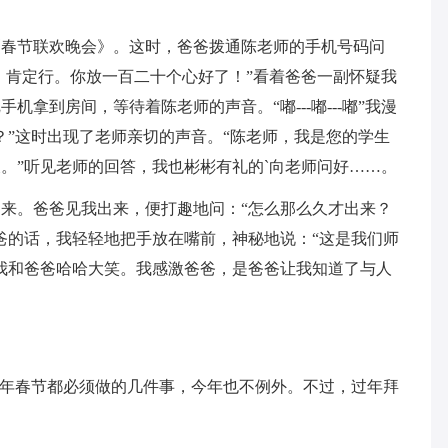
《春节联欢晚会》。这时，爸爸拨通陈老师的手机号码问
行，肯定行。你放一百二十个心好了！”看着爸爸一副怀疑我
拿到房间，等待着陈老师的声音。“嘟---嘟---嘟”我漫
？”这时出现了老师亲切的声音。“陈老师，我是您的学生
。”听见老师的回答，我也彬彬有礼的`向老师问好……。
来。爸爸见我出来，便打趣地问：“怎么那么久才出来？
爸的话，我轻轻地把手放在嘴前，神秘地说：“这是我们师
我和爸爸哈哈大笑。我感激爸爸，是爸爸让我知道了与人
每年春节都必须做的几件事，今年也不例外。不过，过年拜