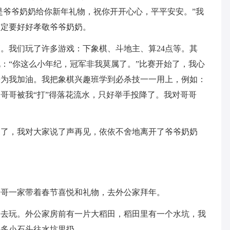
这是爷爷奶奶给你新年礼物，祝你开开心心，平平安安。”我
一定要好好孝敬爷爷奶奶。
。我们玩了许多游戏：下象棋、斗地主、算24点等。其
：“你这么小年纪，冠军非我莫属了。”比赛开始了，我心
旁为我加油。我把象棋兴趣班学到必杀技一一用上，例如：
哥哥被我“打”得落花流水，只好举手投降了。我对哥哥
家了，我对大家说了声再见，依依不舍地离开了爷爷奶奶
哥哥一家带着春节喜悦和礼物，去外公家拜年。
出去玩。外公家房前有一片大稻田，稻田里有一个水坑，我
许多小石头往水坑里扔。