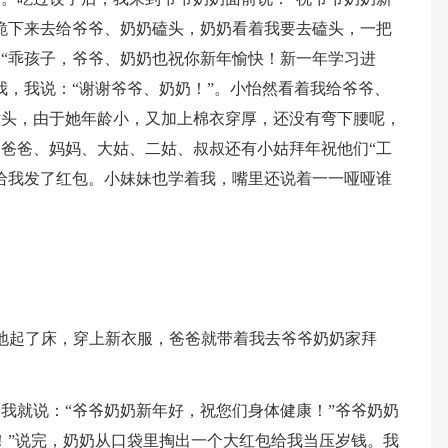
跪下来去给爷爷、奶奶磕头，奶奶看着我要去磕头，一把
“乖孩子，爷爷、奶奶也祝你新年愉快！新一年学习进
我，我说：“谢谢爷爷、奶奶！”。小怡然看着我给爷爷、
磕头，由于她年龄小，又加上棉衣穿厚，还没有弯下腰呢，
爸爸、妈妈、大姑、二姑、叔叔还有小姑拜年祝他们“工
给我发了红包。小妹妹也学着我，嘴里还说着一一哑哑谁
。
早地起了床，穿上新衣服，爸爸就带着我去爷爷奶奶家拜
我就说：“爷爷奶奶新年好，祝您们身体健康！”爷爷奶奶
！”说完，奶奶从口袋里掏出一个大红包给我当压岁钱。我