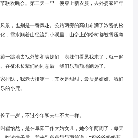
春节联欢晚会。第二天一早，便穿上新衣服，去外婆家拜年
的风景，也别是一番风趣。公路两旁的高山布满了浓密的松
溶化，雪水顺着山径流到小溪里，山峦上的松树都被雪压弯
一蹦一跳地去找外婆和表妹们。表妹们看见我来了，就一起
来。在征求长辈们的同意后，我们乐颠颠地跑远了。
大家排队，我老大排第一，其次是甜甜，最后是妍妍。我们
快乐的小鹿。
有长了一岁，不过今年和去年不大一样。
她叫翟怡然，是在阜阳工作大姑女儿，她今年两周了，每天
。吃过饺子后，我来到爷爷奶奶面前说：“祝爷爷奶奶新