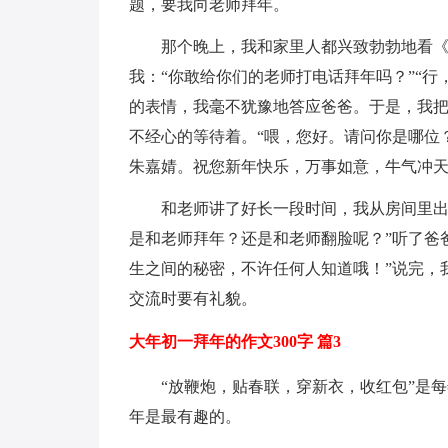
题，要我向老师拜年。
那个晚上，我和家里人都兴致勃勃地看
我：“你敢给你们的老师打电话拜年吗？”“
的表情，我毫不犹豫地答应爸爸。于是，我把手机
不经心的等待着。“喂，您好。请问你是哪位
朱嘉婧。祝您新年快乐，万事如意，牛气冲天
和老师讲了好长一段时间，我从房间里出
是和老师拜年？还是和老师翻脸呢？”听了爸
生之间的秘密，不许任何人知道哦！”说完，
交流时要有礼貌。
大年初一拜年的作文300字 篇3
“放鞭炮，贴春联，穿新衣，收红包”是
年是最有趣的。