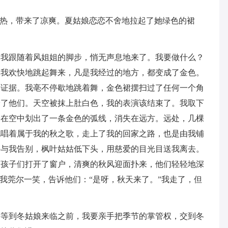
炎热，带来了凉爽。夏姑娘恋恋不舍地拉起了她绿色的裙
，我跟随着风姐姐的脚步，悄无声息地来了。我要做什么？
。我欢快地跳起舞来，凡是我经过的地方，都变成了金色。
的证据。我亳不停歇地跳着舞，金色裙摆扫过了任何一个角
给了他们。天空被抹上肚白色，我的表演该结束了。我取下
子在空中划出了一条金色的弧线，消失在远方。远处，几棵
地唱着属于我的秋之歌，走上了我的回家之路，也是由我铺
手与我告别，枫叶姑姑低下头，用慈爱的目光目送我离去。
的孩子们打开了窗户，清爽的秋风迎面扑来，他们轻轻地深
”我莞尔一笑，告诉他们：“是呀，秋天来了。”我走了，但
要等到冬姑娘来临之前，我要亲手把季节的掌管权，交到冬