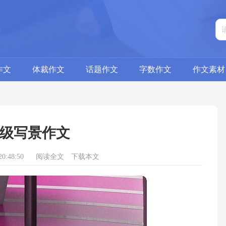
作文
体裁作文
话题作文
字数作文
作文素材
级写景作文
0:48:50
阅读全文
下载本文