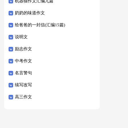
8篇）
机器猫作文汇编九篇
奶奶的味道作文
给爸爸的一封信(汇编15篇)
说明文
励志作文
中考作文
名言警句
续写改写
高三作文