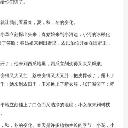
来给你们讲了。
面就让我们看看春，夏，秋，冬的变化。
，小草立刻探出头来；春姑娘来到小河边，小河的冰融化
出了笑脸；春姑娘来到田野里，农民伯伯开始在田野里，
花开了；他来到西瓜地里，西瓜立刻变得又大又鲜嫩。
果变得又大又红；荔枝变得又大又胖，把皮撑破了，露出了
秋千；她来到农田里，玉米换上了新衣服，张开嘴笑了；稻
上平地立刻铺上了白色而又洁净的地毯；小女孩来到树枝
的。
夏，秋，冬的变化。春天是许多植物生长的季节，小花，小