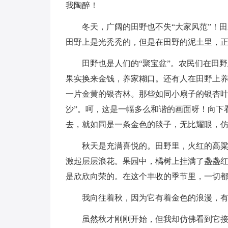
我陶醉！
冬天，广阔的田野也不失“大家风范”！
田野上是光秃秃的，但是在田野的泥土里，
田野也是人们的“聚宝盆”。农民们在田
果实换来金钱，养家糊口。还有人在田野上
一片金黄的银杏林。那些如同小扇子的银杏叶
沙”。呵，这是一幅多么和谐的画面呀！向下
去，就如同是一条金色的毯子，无比耀眼，
秋天是充满喜悦的。田野里，火红的高
激起层层浪花。果园中，橘树上挂满了盏盏
是欣欣向荣的。在这个丰收的季节里，一切
我向往着秋，因为它有着金色的浪漫，
虽然秋才刚刚开始，但我却仿佛看到它