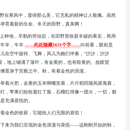
田野在寒风中，显得那么美，它无私的精神让人敬佩。虽然
正孕育着新的生命。冬天的田野，真美啊！
野上种地，辛勤的劳动后，在田野里收获丰硕的果实，再用
养牛羊，牛羊
……此处隐藏1631个字……
向前看，眼前是
儿在空中旋转、飞舞，风儿为她们伴奏，“沙沙，沙沙
看，地上铺满了落叶，有金黄的，也有暗黄的。放眼望
仿佛置身于宫殿之中。秋，有着金色的浪漫。
粱举着火把，金黄的玉米咧嘴笑着，片片稻田随风摇曳着，
红灯，苹果们纷纷羞红了脸，石榴红得像一团火，一切，都
都是充满喜悦的。
有着金色的收获，它能给人们无限的喜悦！
接下来为我们呈现的金色浪漫与喜悦——这刚刚开始的秋，