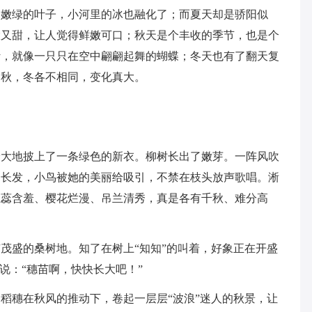
了嫩绿的叶子，小河里的冰也融化了；而夏天却是骄阳似
大又甜，让人觉得鲜嫩可口；秋天是个丰收的季节，也是个
叶，就像一只只在空中翩翩起舞的蝴蝶；冬天也有了翻天复
，秋，冬各不相同，变化真大。
给大地披上了一条绿色的新衣。柳树长出了嫩芽。一阵风吹
的长发，小鸟被她的美丽给吸引，不禁在枝头放声歌唱。淅
梨蕊含羞、樱花烂漫、吊兰清秀，真是各有千秋、难分高
茂盛的桑树地。知了在树上“知知”的叫着，好象正在开盛
说：“穗苗啊，快快长大吧！”
稻穗在秋风的推动下，卷起一层层“波浪”迷人的秋景，让