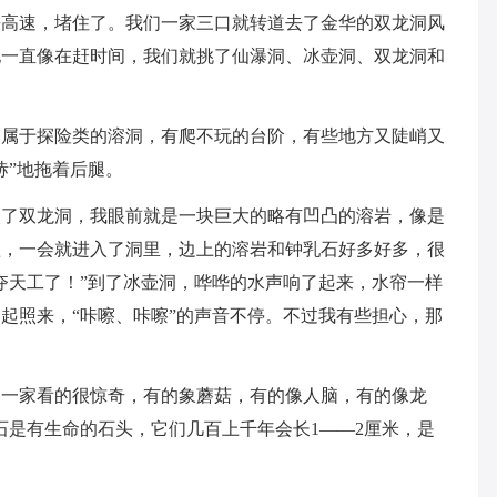
去高速，堵住了。我们一家三口就转道去了金华的双龙洞风
他一直像在赶时间，我们就挑了仙瀑洞、冰壶洞、双龙洞和
它属于探险类的溶洞，有爬不玩的台阶，有些地方又陡峭又
哧”地拖着后腿。
入了双龙洞，我眼前就是一块巨大的略有凹凸的溶岩，像是
短，一会就进入了洞里，边上的溶岩和钟乳石好多好多，很
夺天工了！”到了冰壶洞，哗哗的水声响了起来，水帘一样
起照来，“咔嚓、咔嚓”的声音不停。不过我有些担心，那
们一家看的很惊奇，有的象蘑菇，有的像人脑，有的像龙
石是有生命的石头，它们几百上千年会长1——2厘米，是