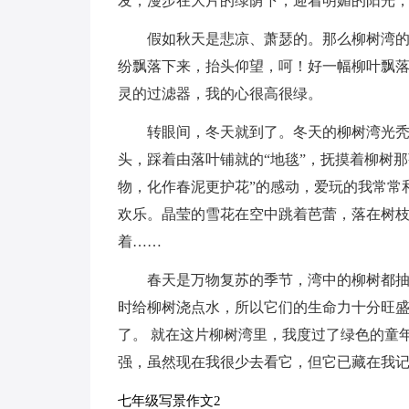
发，漫步在大片的绿荫下，迎着明媚的阳光
假如秋天是悲凉、萧瑟的。那么柳树湾
纷飘落下来，抬头仰望，呵！好一幅柳叶飘
灵的过滤器，我的心很高很绿。
转眼间，冬天就到了。冬天的柳树湾光
头，踩着由落叶铺就的“地毯”，抚摸着柳树那
物，化作春泥更护花”的感动，爱玩的我常常
欢乐。晶莹的雪花在空中跳着芭蕾，落在树
着……
春天是万物复苏的季节，湾中的柳树都
时给柳树浇点水，所以它们的生命力十分旺盛
了。 就在这片柳树湾里，我度过了绿色的童
强，虽然现在我很少去看它，但它已藏在我
七年级写景作文2