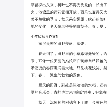
草都探出头来，树叶也不再光秃秃的，长出
火，池塘里的荷花竞相开放，西瓜也变得又
美不胜收的季节，秋天果实累累，吹起的落
地的变化，冬天像老爷爷的白胡子。春，夏
七年级写景作文5
家乡吴滩的田野美丽、富饶。
春天到了，田野里的小草嫩绿嫩绿的，
来，它像一位美丽的姑娘正在玩弄自己轻盈
淅沥沥的春雨滋润着大地。只见桃花浅笑、
下。春，一派生气勃勃的景象。
夏天的田野，到处是绿油油的水稻，还有
夏的音乐会，青蛙也过来“呱呱”伴奏，好象在
秋天，沉甸甸的稻穗弯下了腰，金黄色的