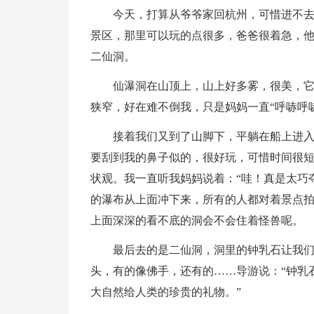
今天，打算从爷爷家回杭州，可惜进不
景区，那里可以玩的点很多，爸爸很着急，
二仙洞。
仙瀑洞在山顶上，山上好多雾，很美，
狭窄，好在难不倒我，只是妈妈一直“呼哧呼
接着我们又到了山脚下，平躺在船上进
要刮到我的鼻子似的，很好玩，可惜时间很
状观。我一直听我妈妈说着：“哇！真是太巧
的瀑布从上面冲下来，所有的人都对着景点拍
上面深深的看不底的洞会不会住着怪兽呢。
最后去的是二仙洞，洞里的钟乳石让我
头，有的像佛手，还有的……导游说：“钟乳
大自然给人类的珍贵的礼物。”