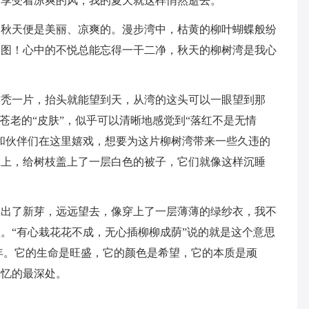
，享受着凉爽的风，我的夏天就这样悄然逝去。
的秋天便是美丽、凉爽的。漫步湾中，枯黄的柳叶蝴蝶般纷
落图！心中的不悦总能忘得一干二净，秋天的柳树湾是我心
秃秃一片，抬头就能望到天，从湾的这头可以一眼望到那
苍老的“皮肤”，似乎可以清晰地感觉到“落红不是无情
和伙伴们在这里嬉戏，想要为这片柳树湾带来一些久违的
枝上，给树枝盖上了一层白色的被子，它们就像这样沉睡
抽出了新芽，远远望去，像穿上了一层薄薄的绿纱衣，我不
。“有心栽花花不成，无心插柳柳成荫”说的就是这个意思
年。它的生命是旺盛，它的颜色是希望，它的本质是顽
记忆的最深处。