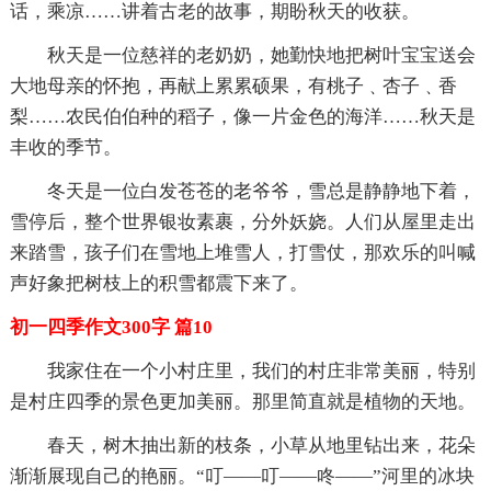
话，乘凉……讲着古老的故事，期盼秋天的收获。
秋天是一位慈祥的老奶奶，她勤快地把树叶宝宝送会
大地母亲的怀抱，再献上累累硕果，有桃子﹑杏子﹑香
梨……农民伯伯种的稻子，像一片金色的海洋……秋天是
丰收的季节。
冬天是一位白发苍苍的老爷爷，雪总是静静地下着，
雪停后，整个世界银妆素裹，分外妖娆。人们从屋里走出
来踏雪，孩子们在雪地上堆雪人，打雪仗，那欢乐的叫喊
声好象把树枝上的积雪都震下来了。
初一四季作文300字 篇10
我家住在一个小村庄里，我们的村庄非常美丽，特别
是村庄四季的景色更加美丽。那里简直就是植物的天地。
春天，树木抽出新的枝条，小草从地里钻出来，花朵
渐渐展现自己的艳丽。“叮——叮——咚——”河里的冰块