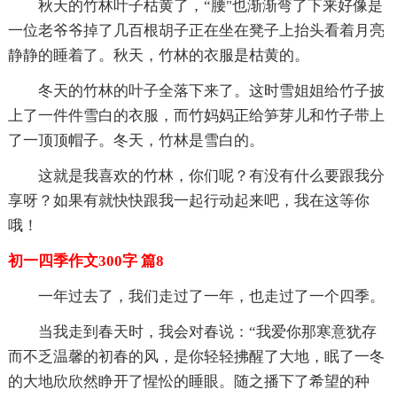
秋天的竹林叶子枯黄了，“腰"也渐渐弯了下来好像是
一位老爷爷掉了几百根胡子正在坐在凳子上抬头看着月亮
静静的睡着了。秋天，竹林的衣服是枯黄的。
冬天的竹林的叶子全落下来了。这时雪姐姐给竹子披
上了一件件雪白的衣服，而竹妈妈正给笋芽儿和竹子带上
了一顶顶帽子。冬天，竹林是雪白的。
这就是我喜欢的竹林，你们呢？有没有什么要跟我分
享呀？如果有就快快跟我一起行动起来吧，我在这等你
哦！
初一四季作文300字 篇8
一年过去了，我们走过了一年，也走过了一个四季。
当我走到春天时，我会对春说：“我爱你那寒意犹存
而不乏温馨的初春的风，是你轻轻拂醒了大地，眠了一冬
的大地欣欣然睁开了惺忪的睡眼。随之播下了希望的种