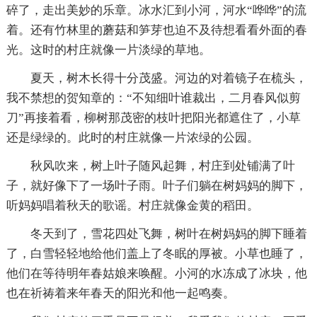
碎了，走出美妙的乐章。冰水汇到小河，河水“哗哗”的流
着。还有竹林里的蘑菇和笋芽也迫不及待想看看外面的春
光。这时的村庄就像一片淡绿的草地。
夏天，树木长得十分茂盛。河边的对着镜子在梳头，
我不禁想的贺知章的：“不知细叶谁裁出，二月春风似剪
刀”再接着看，柳树那茂密的枝叶把阳光都遮住了，小草
还是绿绿的。此时的村庄就像一片浓绿的公园。
秋风吹来，树上叶子随风起舞，村庄到处铺满了叶
子，就好像下了一场叶子雨。叶子们躺在树妈妈的脚下，
听妈妈唱着秋天的歌谣。村庄就像金黄的稻田。
冬天到了，雪花四处飞舞，树叶在树妈妈的脚下睡着
了，白雪轻轻地给他们盖上了冬眠的厚被。小草也睡了，
他们在等待明年春姑娘来唤醒。小河的水冻成了冰块，他
也在祈祷着来年春天的阳光和他一起鸣奏。