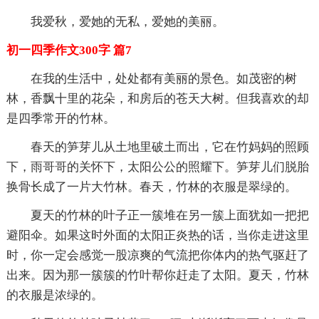
我爱秋，爱她的无私，爱她的美丽。
初一四季作文300字 篇7
在我的生活中，处处都有美丽的景色。如茂密的树
林，香飘十里的花朵，和房后的苍天大树。但我喜欢的却
是四季常开的竹林。
春天的笋芽儿从土地里破土而出，它在竹妈妈的照顾
下，雨哥哥的关怀下，太阳公公的照耀下。笋芽儿们脱胎
换骨长成了一片大竹林。春天，竹林的衣服是翠绿的。
夏天的竹林的叶子正一簇堆在另一簇上面犹如一把把
避阳伞。如果这时外面的太阳正炎热的话，当你走进这里
时，你一定会感觉一股凉爽的气流把你体内的热气驱赶了
出来。因为那一簇簇的竹叶帮你赶走了太阳。夏天，竹林
的衣服是浓绿的。