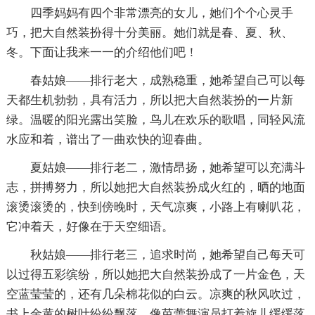
四季妈妈有四个非常漂亮的女儿，她们个个心灵手
巧，把大自然装扮得十分美丽。她们就是春、夏、秋、
冬。下面让我来一一的介绍他们吧！
春姑娘——排行老大，成熟稳重，她希望自己可以每
天都生机勃勃，具有活力，所以把大自然装扮的一片新
绿。温暖的阳光露出笑脸，鸟儿在欢乐的歌唱，同轻风流
水应和着，谱出了一曲欢快的迎春曲。
夏姑娘——排行老二，激情昂扬，她希望可以充满斗
志，拼搏努力，所以她把大自然装扮成火红的，晒的地面
滚烫滚烫的，快到傍晚时，天气凉爽，小路上有喇叭花，
它冲着天，好像在于天空细语。
秋姑娘——排行老三，追求时尚，她希望自己每天可
以过得五彩缤纷，所以她把大自然装扮成了一片金色，天
空蓝莹莹的，还有几朵棉花似的白云。凉爽的秋风吹过，
书上金黄的树叶纷纷飘落，像芭蕾舞演员打着旋儿缓缓落