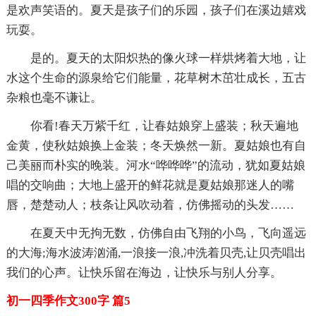
是欢声笑语的。夏天是孩子们的乐园，孩子们在溪边嬉戏
玩耍。
是的。夏天的太阳炽热的像火球一样烘烤着大地，让
水这个生命的源泉给它们能量，花草树木茁壮成长，五古
杂粮也毫不谦让。
你看!春天万紫千红，让春姑娘穿上盛装；秋天遍地
金黄，使秋姑娘换上金装；冬天焕然一新。夏姑娘也有自
己美丽而朴实的晚装。河水“哗哗哗”的流动，犹如夏姑娘
唱的交响曲；大地上盛开的鲜花就是夏姑娘那迷人的嘴
唇，楚楚动人；枝条让风吹动着，仿佛摇动的头发……
在夏天中无拘无数，仿佛自由飞翔的小鸟，飞向遥远
的大海;海水波涛汹涌,一浪接一浪,冲洗着贝壳,让贝壳唱出
我们的心声。让快乐留在海边，让快乐与别人分享。
初一四季作文300字 篇5