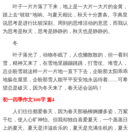
叶子一片片落了下来，地上是一大片一大片的金黄，
踏上去“吱吱”地响。与夏天相比，秋天十分萧条。字典里
说思考是进行比较深刻、周到的思维活动的意思，而我认
为思考是秋天，思考是静静的，秋天也是静静的。
冬
叶子落光了，动物冬眠了，人也懒散散的，但一看到
雪，精神又来了，在雪地里蹦蹦跳跳，打雪仗、堆雪人，
总企盼雪就这样一片一片地一直下下去，企盼那太阳乖乖
地躲在屋里，企盼那雪人能平平安安地永远待着……可希
望总是破灭，因为冬天来了，春天还会远吗！
初一四季作文300字 篇4
人们往往都爱春天，因为春天那杨柳婀娜多姿，万紫
千红，使人心旷神怡。但我却独自喜爱夏天，一个蒸蒸日
上的夏天。夏天是洋溢欢乐的，夏天是充满生机的，夏天