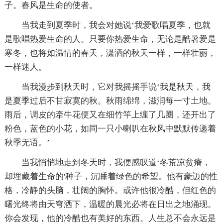
子。春风是生命的使者。
当我走到夏季时，我会对她说‘我爱歌唱夏季，也就
是歌唱热爱生命的人。只要你热爱生命，无论是酷暑爱是
寒冬，也将如温情的春天，潇洒的秋天一样，一样壮丽，
一样迷人。
当我漫步到秋天时，它对我摇摇手说‘我是秋天，我
是夏季过后不甘寂寞的秋。秋雨绵绵，滋润每一寸土地。
雨后，调皮的牵牛花便又在细竹竿上缠了几圈，还开出了
粉色，蓝色的小花，如同一只小喇叭在秋风中默默传递着
秋季无语。’
当我悄悄地走到冬天时，我便感叹道‘冬荒凉贫瘠，
却埋藏着生命的'种子，沉睡着绿色的希望。他有豪迈的性
格，冷静的头脑，壮阔的胸怀。或许他很冷酷，但红色的
曙光终将由天穹洒下，温暖的晨光必将在日出之地涌现。
你会发现，他的冷酷也有美好的东西。人生总不会永远是