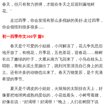
春天，但只有努力拼搏，才能在冬天之后迎到遍地鲜
花。’
走过四季，你会发现有那么多残缺的美好;走过四季，
你会领悟到很多很多......
初一四季作文300字 篇9
春天是个可爱的小姑娘，小河解冻了，花儿争先恐后
地开放了，有桃花，月季花，五色茶花，迎春花……柳树
长出了嫩绿的叶子，大雁从南方飞回来了，小鸟在枝头上
唱歌，青蛙从泥土里蹦出了，跳到河里清洗自己身上的泥
土。还有许多的动物也出来了。春天万物复苏，是个充满
希望的季节。
夏天是个调皮的小娃娃，火辣辣的太阳挂在天上，好
像要把地球烤成熟鸡蛋似的，小花低着头，小树弯着腰，
好像在说：“好渴呀！好渴呀！”晚上，人们在树阴下说