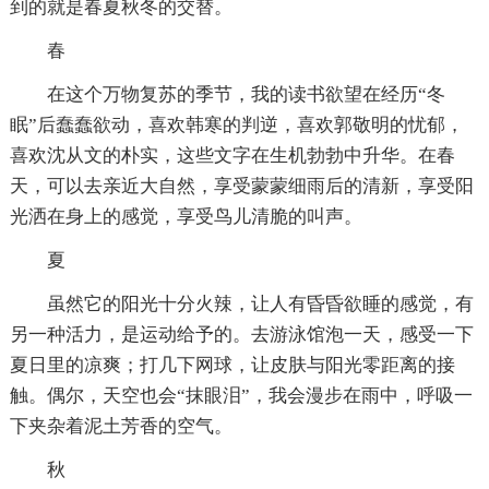
到的就是春夏秋冬的交替。
春
在这个万物复苏的季节，我的读书欲望在经历“冬
眠”后蠢蠢欲动，喜欢韩寒的判逆，喜欢郭敬明的忧郁，
喜欢沈从文的朴实，这些文字在生机勃勃中升华。在春
天，可以去亲近大自然，享受蒙蒙细雨后的清新，享受阳
光洒在身上的感觉，享受鸟儿清脆的叫声。
夏
虽然它的阳光十分火辣，让人有昏昏欲睡的感觉，有
另一种活力，是运动给予的。去游泳馆泡一天，感受一下
夏日里的凉爽；打几下网球，让皮肤与阳光零距离的接
触。偶尔，天空也会“抹眼泪”，我会漫步在雨中，呼吸一
下夹杂着泥土芳香的空气。
秋