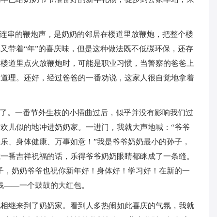
一连串的鞭炮声，是奶奶的邻居在楼道里放鞭炮，把整个楼
又带着“年”的喜庆味，但是这种做法既不低碳环保，还存
在楼道里点火放鞭炮时，可能是职业习惯，当警察的爸爸上
了道理。还好，经过爸爸的一番劝说，这家人很自觉地拿着
根了。一番节外生枝的小插曲过后，似乎并没有影响我们过
欢儿似的地冲进奶奶家。一进门，我就大声地喊：“爷爷
乐、身体健康、万事如意！”我是爷爷奶奶最小的孙子，
我一番吉祥祝福的话，乐得爷爷奶奶眼睛都眯成了一条缝。
子，奶奶爷爷也祝你新年好！身体好！学习好！在新的一
钱——一个鼓鼓的大红包。
也相继来到了奶奶家。看到人多热闹如此喜庆的气氛，我就