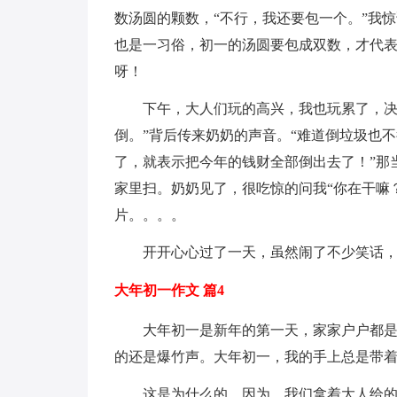
数汤圆的颗数，“不行，我还要包一个。”我惊
也是一习俗，初一的汤圆要包成双数，才代表
呀！
下午，大人们玩的高兴，我也玩累了，决
倒。”背后传来奶奶的声音。“难道倒垃圾也
了，就表示把今年的钱财全部倒出去了！”那
家里扫。奶奶见了，很吃惊的问我“你在干嘛
片。。。。
开开心心过了一天，虽然闹了不少笑话
大年初一作文 篇4
大年初一是新年的第一天，家家户户都
的还是爆竹声。大年初一，我的手上总是带着
这是为什么的，因为，我们拿着大人给