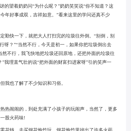
讶的望着奶奶问“为什么呢？”奶奶笑笑说“你不知道？这
今年好事成双，吉祥如意。”看来这里的学问还真不少
定勤快一下，就把大人打扫完的垃圾往外倒。“别倒，别
不行呀？”“当然不行，今天是初一，如果你把垃圾倒出去
当然不行，我飞快地把垃圾还回原地，还把外面的垃圾往
？”我理直气壮的说“把外面的财富扫进家呀”引的笑声一
，但我也了解了不少知识和习俗。
是热热闹闹的，到处充满了小孩子的玩闹声，当然了，更多
一股火药味!
的零花钱，去买烟花炮竹玩，烟花炮竹里掉出了许多火药，