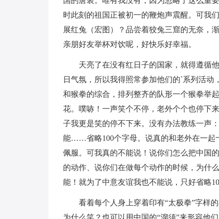
国的唐装。唯有我没有，因为忽略了这么重要
时此刻的祖国正被初一的鞭炮声震醒。可我
展红兔（宏图）？品尝着狡兔三窟的无奈，
亲朋好友举杯对饮呢，好快乐好幸福。
天亮了在没有红日子的国家，就得遵循
日气氛，所以我得照常参加他们的`系列活动
和猴拳的综合，排列整齐的队形一个猴拳举
花。噗哧！一声笑个不停，老外个个也停下
子我更是笑的停不下来。没有办法教练一声：
能……省略100个字母。说真的和老外在一
佩服。可我真的不能说！说你们怎么把中国
的动作、说你们在做每个动作的时候，为什
能！就为了中意友谊我也不能说，只好省略10
看着每个人身上穿着印有“太极拳”字样
为什么笑？也可以用中国的“溜须”来形容他