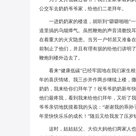
公交车去奶奶爷爷家，给他们二老拜年。
一进奶奶家的楼道，就听到“噼噼啪啪”
道里搞的乌烟瘴气。虽然鞭炮的声音清脆悦耳
在着重大的火灾隐患。当另一户邻居又准备
前制止了他们，并且有理有据的给他们讲明
鞭炮到楼外边去了。
看来“健康低碳”已经牢固地在我们家生
年的喜庆情绪。我三步并作两步继续上楼，撒
奶奶，我来给你们拜年了！祝爷爷奶奶新年快
他们最疼我，看到我来给他们拜年，又听了
爷爷亲切地抚摸着我的头说：“谢谢我的乖孙
年里快快乐乐的成长！”随后又给我发了压岁
这时，姑姑姑父、大伯大妈他们两家人