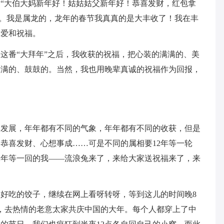
“大伯大妈新年好！姑姑姑父新年好！恭喜发财，红包拿
包。我是属龙的，龙年的春节我真真的是大丰收了！我在丰
关爱和祝福。
这番“大拜年”之后，我收获的祝福，把心装的满满的、美
满满的、鼓鼓的。当然，我也用晚辈真诚的祝福作为回报，
的发展，年年都有不同的气象，年年都有不同的收获，但是
恭喜发财、心想事成……可是不同的属相要12年等一轮
2年等一回的我——流浪兔来了，来给大家送祝福来了，来
好吃的饺子，继续在网上看呀转呀，等到这儿的时间晚8
，去热情的老意太家共庆中国的大年。每个人都穿上了中