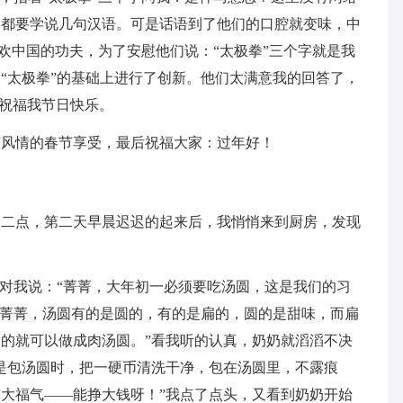
们都要学说几句汉语。可是话语到了他们的口腔就变味，中
喜欢中国的功夫，为了安慰他们说：“太极拳”三个字就是我
“太极拳”的基础上进行了创新。他们太满意我的回答了，
！祝福我节日快乐。
有风情的春节享受，最后祝福大家：过年好！
、二点，第二天早晨迟迟的起来后，我悄悄来到厨房，发现
她对我说：“菁菁，大年初一必须要吃汤圆，这是我们的习
“菁菁，汤圆有的是圆的，有的是扁的，圆的是甜味，而扁
的就可以做成肉汤圆。”看我听的认真，奶奶就滔滔不决
是包汤圆时，把一硬币清洗干净，包在汤圆里，不露痕
大福气——能挣大钱呀！”我点了点头，又看到奶奶开始