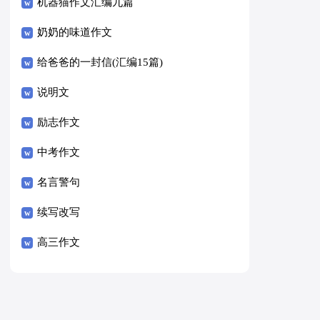
8篇）
机器猫作文汇编九篇
奶奶的味道作文
给爸爸的一封信(汇编15篇)
说明文
励志作文
中考作文
名言警句
续写改写
高三作文