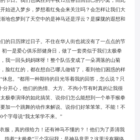
的节日。我们也疯狂到半夜12点各自回自己的小窝，而此
们开始进入梦乡，梦想着红兔会来关注吗？会怎样让我们大
渐渐地也梦到了天空中的是神马还是浮云？是朦胧的遐想和
他们的日历牌过日子。不住在华人街也就没有了一点点的节
，初一是爱心俱乐部健身日，做了一套类似于我们太极拳
起，我一回头妈妈咪呀！整个队伍变成了一朵凋落的山菊
来，脸红红的，都在想自己哪儿做错了，看到他们困惑的样
“休息。”都用一种期待的目光等着我的回答，怎么说？只
起十分开心，他们的热情、大方、不拘小节有时真的让我很
的太极拳演绎的如此搞笑、说你们怎么能想到一个单手猴拳
么要加一个跳舞的动作来解说、说你们好笨笨笨。不能！不
0个字母说“我太笨学不来。”
的衣服，真的很给力！还有神马不懂的？！他们为了弄清我
们，指着“太极拳”三个字问我：是神马意思？这里没有网络