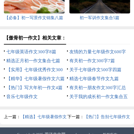
【必备】初一写景作文锦集八篇
初一军训作文集合5篇
【傲骨初一作文】相关文章：
七年级英语作文300字8篇
友情的力量七年级作文600字
精选正月初一作文集合七篇
有关初一作文300字7篇
【实用】七年级优秀作文300
关于七年级作文500字四篇
字集锦6篇
【精华】七年级暑假作文六篇
精选七年级春节作文九篇
【热门】写大年初一作文4篇
有关初一朋友作文300字汇总
音乐七年级作文
六篇
关于我的成长初一作文集合五
篇
上一篇：
【精选】七年级暑假作文
下一篇：
【热门】告别七年级作文
集合6篇
3篇