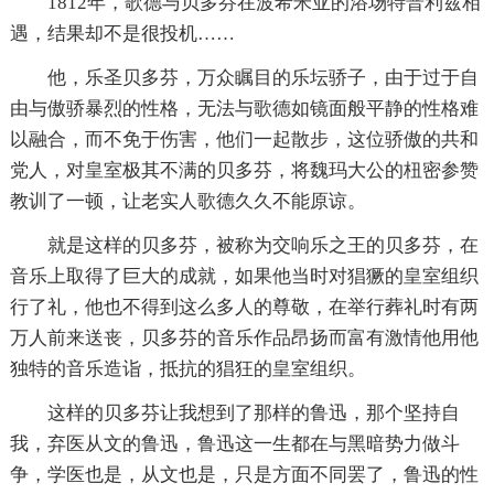
1812年，歌德与贝多芬在波希米亚的浴场特普利兹相
遇，结果却不是很投机……
他，乐圣贝多芬，万众瞩目的乐坛骄子，由于过于自
由与傲骄暴烈的性格，无法与歌德如镜面般平静的性格难
以融合，而不免于伤害，他们一起散步，这位骄傲的共和
党人，对皇室极其不满的贝多芬，将魏玛大公的杻密参赞
教训了一顿，让老实人歌德久久不能原谅。
就是这样的贝多芬，被称为交响乐之王的贝多芬，在
音乐上取得了巨大的成就，如果他当时对猖獗的皇室组织
行了礼，他也不得到这么多人的尊敬，在举行葬礼时有两
万人前来送丧，贝多芬的音乐作品昂扬而富有激情他用他
独特的音乐造诣，抵抗的猖狂的皇室组织。
这样的贝多芬让我想到了那样的鲁迅，那个坚持自
我，弃医从文的鲁迅，鲁迅这一生都在与黑暗势力做斗
争，学医也是，从文也是，只是方面不同罢了，鲁迅的性