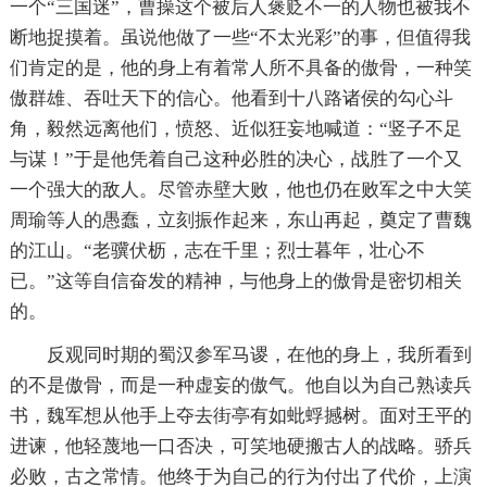
一个“三国迷”，曹操这个被后人褒贬不一的人物也被我不
断地捉摸着。虽说他做了一些“不太光彩”的事，但值得我
们肯定的是，他的身上有着常人所不具备的傲骨，一种笑
傲群雄、吞吐天下的信心。他看到十八路诸侯的勾心斗
角，毅然远离他们，愤怒、近似狂妄地喊道：“竖子不足
与谋！”于是他凭着自己这种必胜的决心，战胜了一个又
一个强大的敌人。尽管赤壁大败，他也仍在败军之中大笑
周瑜等人的愚蠢，立刻振作起来，东山再起，奠定了曹魏
的江山。“老骥伏枥，志在千里；烈士暮年，壮心不
已。”这等自信奋发的精神，与他身上的傲骨是密切相关
的。
反观同时期的蜀汉参军马谡，在他的身上，我所看到
的不是傲骨，而是一种虚妄的傲气。他自以为自己熟读兵
书，魏军想从他手上夺去街亭有如蚍蜉撼树。面对王平的
进谏，他轻蔑地一口否决，可笑地硬搬古人的战略。骄兵
必败，古之常情。他终于为自己的行为付出了代价，上演