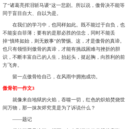
了“诸葛亮挥泪斩马谡”这一悲剧。所以说，傲骨决不能等
同于盲目自大、自以为是。
在我们的学习中，也同样如此。既不能过于自负，也
不能妄自菲薄；要有的是那必胜的信念，同时不能丢
掉“慎终如始，则无败事”的警惕。这，才是傲骨的真谛。
也只有领悟到傲骨的真谛，才能有挑战困难与挫折的胆
识，不断丰富自己的人生，抬起头，挺起胸，向胜利的前
方飞奔。
留一点傲骨给自己，在风雨中拥抱成功。
傲骨初一作文3
就像来自地狱的火焰，吞噬一切，红色的炽焰焚烧世
间万物，那一抹灰烬究竟是为了诉说什么？
——题记