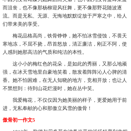
而沮丧，也不像那杨柳迎风狂舞，更不像那野花随波逐
流。而是无私、无源、无悔地默默绽放于严寒之中，给人
们带来美的享受。
梅花品格高尚，铁骨铮铮，她不怕冰雪侵蚀，不畏天
寒地冻，不屈不挠，昂首怒放，清正廉洁，刚正不阿，使
人感到她那高洁的气质和纯洁的本性。
这小小的梅红色的花朵，是如此的秀丽，又那么地顽
强，在冰天雪地里自豪地笑着，散发着阵阵沁人心脾的清
香。她不怕困难，在无人知晓的地方，竞相开放；也让人
不禁想到：待到山花烂漫时，她在丛中笑。
我爱梅花，不仅仅因为她美丽的样子，更爱她用于前
进，无私奉献的心和那傲立风雪的傲骨！
傲骨初一作文5