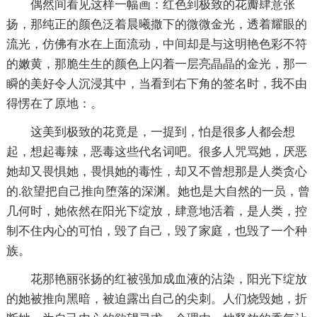
偶然间看见这样一幅画：红色到极致的花瓣肆意张
扬，那纯正的颜色泛着晨曦撒下的微微金光，透着耀眼的
流光，仿佛有水在上面流动，中间却是与这明艳色彩不符
的嫩黄，那脆生生的颜色上闪着一层亮晶晶的金光，那一
瞬的美好令人沉浸其中，当看到右下角的签名时，我不由
得愣在了原地：。
这美到极致的花竟是，一提到，怕是很多人都会想
起，想起毒辣，恶毒这些代名词吧。很多人咒骂她，厌恶
她却又畏惧她，畏惧她的毒性，却又不曾想那是人类贪心
的.欲望把自己推向堕落的深渊。她也是大自然的一员，曾
几何时，她依然在阳光下绽放，肆意地活着，是人类，控
制不住内心的可怕，毁了自己，毁了家庭，也毁了一个种
族。
花那艳丽张扬的红被强加成血液的沾染，阳光下绽放
的她被推向黑暗，被迫露出自己的尖刺。人们烧毁她，折