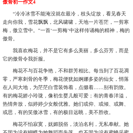
傲骨初一作文4
“冷冷冰雪不能淹没就在最冷，枝头绽放，看见春天
走向你我，雪花飘飘，北风啸啸，天地一片苍茫，一剪寒
梅，傲立雪中。”一首‘一剪梅’中这样传诵梅的精神，梅的
傲骨。
我喜欢梅花，并不是它有多么美丽，多么芬芳，而是
它的傲骨令我折服。
梅花不与百花争艳，不和群芳相比。每当到了百花凋
零，严寒刺骨的冬季，梅花便犹如婀娜多姿的仙女，悄落
在人间大地，为茫茫白雪装饰着，点缀着……别有韵致。
有的梅花娇小玲珑，像初生婴儿般可爱；有的青春洋溢，
热情奔放，似婷婷少女般优雅。她们或仰、或倾、或舞、
或思，有的笑傲冰雪，有的极目远眺，美不胜收。
梅花不怕寂寞，妩媚脱俗，淡泊名利，无私奉献。她
不因为没有蝴蝶为她舞蹈而失落，也不因为没有蜜蜂采蜜