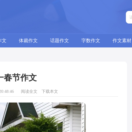
作文
体裁作文
话题作文
字数作文
作文素材
一春节作文
0:48:46
阅读全文
下载本文