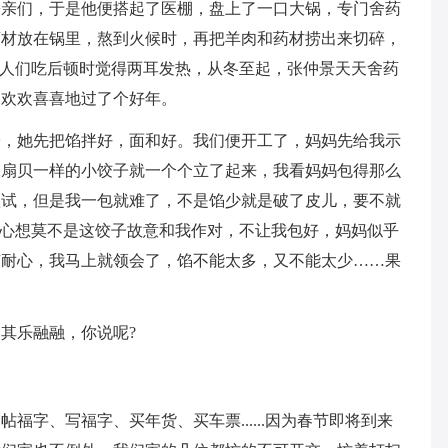
乡亲们，于是他便搭起了医棚，盘上了一口大锅，专门舍药
药材放在锅里，熬到火候时，再把羊肉和药材捞出来切碎，
，人们吃后顿时觉得两耳发热，从冬至起，张仲景天天舍药
，欢欢喜喜地过了个好年。
子，她先把馅拌好，面和好。我们便开工了，妈妈先给我示
像扇贝一样的小饺子就一个个立了起来，我看妈妈包得那么
欲试，但是我一包就难了，不是馅少就是破了皮儿，要不就
，心想莫不是这饺子故意和我作对，不让我包好，妈妈似乎
有耐心，我马上就领会了，馅不能太多，又不能太少……果
其乐融融，你说呢?
福字、写福字、买年货、买车票......因为春节即将到来