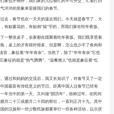
我们家也不例外，我们家的几位都忙的不可开交，忙着打扫
喜气洋洋的形象来迎接我们的春节。
的过去，春节也在一天天的逼近我们。今天就是春节了，大
，有贴窗花的，有贴倒“福”字的，而我们家在吃年夜饭。
满了一整张桌子，全家都在团聚着吃年夜饭。我们既享受着
气氛，桌上的才有很对很多。但是啊，怎么也少不了鱼肉和
个读音，象征着“年年有余”。当然了，除了“年年有余”它也
它象征的就是“热气腾腾”、“温餐撩人”也就是象征着“红
节。通过和妈妈的交流后，我又长知识了，对春节又了一定
是中国最富有传统意义的节日。距离中国人过春节已经有
，一年当中的第一天。又叫做“阴历年”，俗称过年。在民间
或腊月二十三或腊月二十四的祭社，一直到正月十九。其中
中国的汉族和一些少数民族都要举行一些各种活动，以示庆