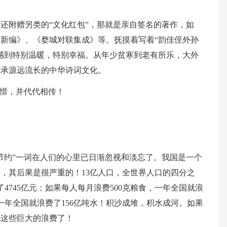
还附赠另类的“文化红包”，那就是亲自签名的著作，如
新编》、《婺城对联集成》等。抚摸着写着“韵佳侄外孙
感到特别温暖，特别幸福。从年少贫寒到老有所乐，大外
传承源远流长的中华诗词文化。
珍惜，并代代相传！
节约”一词在人们的心里已日渐忽视和淡忘了。我国是一个
，其后果是很严重的！13亿人口，全世界人口的四分之
4745亿元；如果每人每月浪费500克粮食，一年全国就浪
一年全国就浪费了156亿吨水！积沙成堆，积水成河。如果
现这些巨大的浪费了！