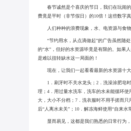
春节诚然是个喜庆的节日，我们在玩闹
费竟是平时（非节假日）的10倍！这些数字
人们种种的浪费现象，水、电资源与食
“节约用水，从点滴做起”的广告虽然随
的“水”，但好的水资源毕竟是有限的。如果
是难以扭转缺水这一局面的！
现在，让我们一起看看最新的水资源十
1．刷牙时不关水龙头；2．洗澡涂肥皂
理；4．用过量水洗车，洗车的水未能循环使
大，大小不分档；7．洗衣服时不用手搓而只
后“人离水未关”；10．解冻海鲜使用“自来水
显而易见，这都是我们熟悉的日常行为