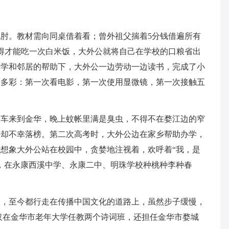
肘。教材需向同桌借着看；曾外祖父揣着5分钱借遍所有
得才能吃一次白米饭，大外公就将自己在学校的口粮省出
同学和邻居的帮助下，大外公一边劳动一边读书，完成了小
富多彩：第一次看电影，第一次使用显微镜，第一次接触五
火车来到金华，晚上蚊帐里满是臭虫，不得不在婺江边的窄
，却不幸落榜。第二次高考时，大外公边在家乡帮助办学，
想象大外公站在校园中，贪婪地注视着，欢呼着“我，是
，在永康西溪中学、永康二中、明珠学校种桃种李种春
人，至今都行走在传播中国文化的道路上，虽然步子缓慢，
仅在金华市老年大学任教两个诗词班，还担任金华市婺城