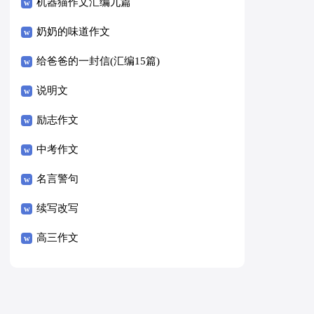
8篇）
机器猫作文汇编九篇
奶奶的味道作文
给爸爸的一封信(汇编15篇)
说明文
励志作文
中考作文
名言警句
续写改写
高三作文