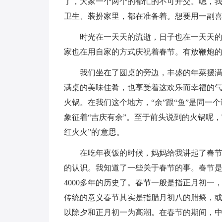
了，大家一个两个的都忙的不可开交。嗯，
卫生、装扮家里，都在准备着。想要用一副
时光在一天天的流逝，日子也在一天天
家也在用自家的方式庆祝着春节。有放鞭炮的
我们坐在了圆桌的旁边，丰盛的年菜摆
满桌的美味佳肴，也享受着这欢乐而幸福的
火锅。在我们这个地方，“余”跟“鱼”是同一
象征着“吉庆有余”。至于前头说到的火锅呢，
红火火”的'意思。
在吃年夜饭的时候，妈妈给我讲起了春
的认识。我知道了一些关于春节的事。春节
4000多年的历史了。春节一般是指正月初一
传统的意义春节其实是指腊月初八的腊祭，
以除夕和正月初一为高潮。在春节的期间，