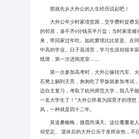
那就先从大外公的人生经历说起吧！
大外公年少时家境贫困，交学费时捉襟见
的邻居，凑不齐6分钱买半斤盐；当时家里难
来，带回家过年吃。如此窘境比比皆是。在
中高的学业。日子虽清苦，学习生涯却很丰
线谱，第一次进阅览室……
第一次参加高考时，大外公辗转汽车、
石凳上躺到天亮，匆匆吃了早饭就参加考试
边自主复习，考取了杭州师范大学，我几乎能
一名大学生了！”大外公怀着为国育才的理想
风，一种就是四十二年。
莫道桑榆晚，微霞尚满天。这位耄耋老
却坚定。 退休后的大外公乐于发挥余热，不