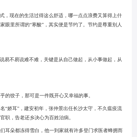
方式，现在的生活过得这么舒适，哪一点点浪费又算得上什
家眼里所谓的“寒酸”，其实便是节约了。节约是尊重别人
，说易不易说难不难，关键是从自己做起，从小事做起，从
乎乎的饺子，那可是一件既开心又幸福的事。
名“娇耳”，建安初年，张仲景出任长沙太守，不久瘟疫流
的官职，告老还乡决心为百姓治病。
他们耳朵都冻得雪白，他一到家就有许多登门求医者蜂拥而