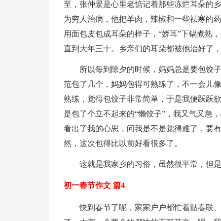
至，张仲景是心里老惦记着那些冻烂耳朵的
为穷人治病，他把羊肉，辣椒和一些祛寒的
用面包皮包成耳朵的样子，“娇耳”下锅煮熟
直到大年三十。乡亲们的耳朵都被他治好了
所以每到除夕的时候，妈妈总是要包饺
范包了几个，妈妈包得可熟练了，不一会儿
熟练，觉得包饺子非常简单，于是我便跃跃
是包了个立不起来的“懒饺子”，我又气又急
看出了我的心思，问我是不是觉得难了，要
然，这次包得比以前好看很多了。
这就是我家乡的习俗，虽然很平常，但是
初一春节作文 篇4
快到春节了呢，家家户户都忙着贴春联、帖