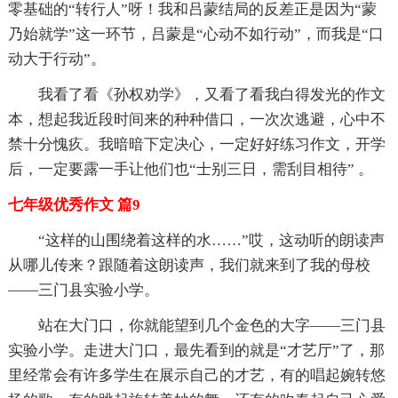
零基础的“转行人”呀！我和吕蒙结局的反差正是因为“蒙
乃始就学”这一环节，吕蒙是“心动不如行动”，而我是“口
动大于行动”。
我看了看《孙权劝学》，又看了看我白得发光的作文
本，想起我近段时间来的种种借口，一次次逃避，心中不
禁十分愧疚。我暗暗下定决心，一定好好练习作文，开学
后，一定要露一手让他们也“士别三日，需刮目相待” 。
七年级优秀作文 篇9
“这样的山围绕着这样的水……”哎，这动听的朗读声
从哪儿传来？跟随着这朗读声，我们就来到了我的母校
——三门县实验小学。
站在大门口，你就能望到几个金色的大字——三门县
实验小学。走进大门口，最先看到的就是“才艺厅”了，那
里经常会有许多学生在展示自己的才艺，有的唱起婉转悠