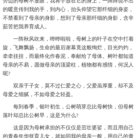
旁边的母树不显眼，我将手放在它的身上，一阵阵说不出
的暖意传到我的手，到内心，抬头仰望它那纤细的身姿，
不禁看到了母亲的身影，想到了母亲那纤细的身影，含辛
茹苦把我养育成人。
一阵秋风吹来，哗哗啦啦，母树上的叶子在空中打着
旋，飞舞飘扬，生命的最后谢幕竟这般绚烂，目光灼灼，
牵牵挂挂，而最终化作春泥，奉献给了母体。树叶都知道
母亲的不易，愿做母亲的顶梁柱，植物都有感情，何况人
呢?
双亲于子女，莫不过仁爱之心，父爱虽厚重，却不及
母爱之细腻，不如母爱之轻盈。
每到春季，银叶初生，公树萌芽总比母树快，但母树
落叶却总比公树早，这是为什么?
这是因为母树承担的不仅仅是茁壮婆娑，而且用自己
的青春年华抚育儿女，就如同我的母亲一般，用自己的青