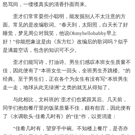
怒骂间，一缕缕真实的清香扑面而来。
歪才们常常耍些小聪明，能发掘别人不太注意的方
面。常见的是改编歌词。“春天到，太阳照，白天长了好
睡觉，梦见周公对我笑，他说Ohmyhellobabby早上
好！”你能想象这是由《东方红》改编后的歌词吗？似乎
是满篇空话，包含的知识可不少。
歪才们能写诗，打油诗。男生们感叹本班女生质量不
佳，因此便有了“本班女生一回头，全班男生齐跳楼。”的
经典。至于男生们，正在各个为女生有没有写“本班男生
走一走，地球从此无绿洲”之类的就无从得知了。
与此相比，文科班的`歪才们也紧跟其后。几天前，
同学们抱怨餐厅里的饭菜质量不佳，颇有怨言，因此便有
了《水调歌头·佳肴几时有》的“佳”作，以资消遣：
“佳肴几时有，望穿手中碗。不知楼上餐厅，是否亦