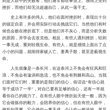
则是人群中的失败者，他们通常都在事业上、感情上受到
挫折，而他们却无法超越自己，从此一落千丈。
史上有许多的伟人，他们在面对挫折时，表现出十分
的镇定自若，并会用实际行动去挑战它们。当然他们有时
候也会败在挫折底下，但是他们并不灰心，而是分析失败
的原因，并学会去攻克他。相反，有些人遇到挫折，轻则
一事无成，重则轻视生命。有些人，就是感情上面出了点
小小的问题，就闹得家破人亡、妻离子散，甚至是藐视生
命。
人生就像是一条长河，在这条河上不免会有狂风和巨
浪，不免会有漩涡和急流，也不免会有荆棘和高山。当我
们面对它们时，重要的是我们的信心，俗话说“有信心就
等于成功了一半”，对自己要有足够的信心，还有一半就
看你自己的能力了。在有些人眼中挫折如天使一般，因为
它会锻炼你的毅力，会陪养你的信心，但在有些人眼中，
挫折如恶魔，它会使你一事无成，会让你一败涂地，甚至