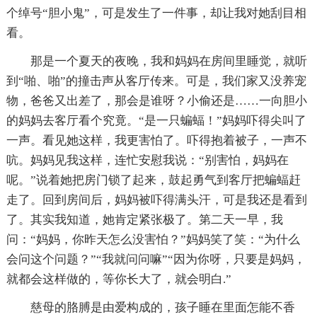
个绰号“胆小鬼”，可是发生了一件事，却让我对她刮目相
看。
那是一个夏天的夜晚，我和妈妈在房间里睡觉，就听
到“啪、啪”的撞击声从客厅传来。可是，我们家又没养宠
物，爸爸又出差了，那会是谁呀？小偷还是……一向胆小
的妈妈去客厅看个究竟。“是一只蝙蝠！”妈妈吓得尖叫了
一声。看见她这样，我更害怕了。吓得抱着被子，一声不
吭。妈妈见我这样，连忙安慰我说：“别害怕，妈妈在
呢。”说着她把房门锁了起来，鼓起勇气到客厅把蝙蝠赶
走了。回到房间后，妈妈被吓得满头汗，可是我还是看到
了。其实我知道，她肯定紧张极了。第二天一早，我
问：“妈妈，你昨天怎么没害怕？”妈妈笑了笑：“为什么
会问这个问题？”“我就问问嘛”“因为你呀，只要是妈妈，
就都会这样做的，等你长大了，就会明白.”
慈母的胳膊是由爱构成的，孩子睡在里面怎能不香