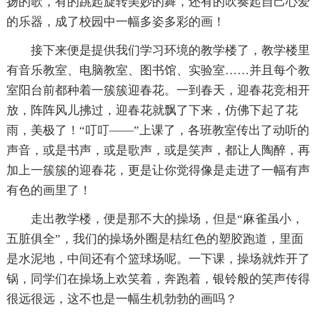
扬的歌，有的跳起旋转美妙的舞，还有的吹奏起自己心爱
的乐器，成了校园中一幅多姿多彩的画！
接下来便是提供我们学习环境的教学楼了，教学楼里
有音乐教室、电脑教室、图书馆、实验室……并且每个教
室阳台前都种着一簇簇迎春花。一到春天，迎春花竞相开
放，阵阵风儿拂过，迎春花就飘了下来，仿佛下起了花
雨，美极了！“叮叮——”上课了，各班教室传出了动听的
声音，或是书声，或是歌声，或是笑声，都让人陶醉，再
加上一簇簇的迎春花，更是让你觉得像是走进了一幅有声
有色的画里了！
走出教学楼，便是那不大的操场，但是“麻雀虽小，
五脏俱全”，我们的操场外圈是桔红色的塑胶跑道，里面
是水泥地，中间还有个篮球场呢。一下课，操场就炸开了
锅，同学们在操场上欢笑着，奔跑着，银铃般的笑声传得
很远很远，这不也是一幅生机勃勃的画吗？