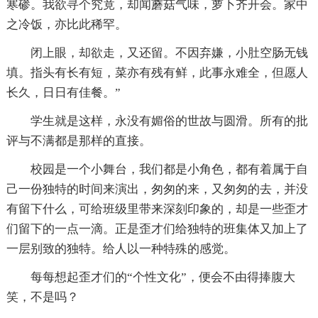
寒碜。我欲寻个究竟，却闻蘑菇气味，萝卜齐开会。家中
之冷饭，亦比此稀罕。
闭上眼，却欲走，又还留。不因弃嫌，小肚空肠无钱
填。指头有长有短，菜亦有残有鲜，此事永难全，但愿人
长久，日日有佳餐。”
学生就是这样，永没有媚俗的世故与圆滑。所有的批
评与不满都是那样的直接。
校园是一个小舞台，我们都是小角色，都有着属于自
己一份独特的时间来演出，匆匆的来，又匆匆的去，并没
有留下什么，可给班级里带来深刻印象的，却是一些歪才
们留下的一点一滴。正是歪才们给独特的班集体又加上了
一层别致的独特。给人以一种特殊的感觉。
每每想起歪才们的“个性文化”，便会不由得捧腹大
笑，不是吗？