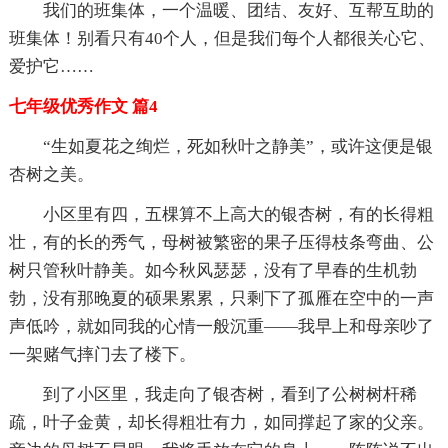
我们的班集体，一个温暖、团结、友好、互帮互助的
班集体！别看只有40个人，但是我们每个人都很关心它、
爱护它……
七年级优秀作文 篇4
“生如夏花之绚烂，死如秋叶之静美”，或许这便是银
杏树之美。
小区里有四，五棵算不上高大的银杏树，有的长得粗
壮，有的长的秀气，母树被繁密的果子压得枝条弯曲、公
树只管秋叶静美。如今秋风瑟瑟，没有了早春的生机勃
勃，没有那晚夏的硕果累累，只剩下了孤雁在空中的一声
声低吟，就如同我的心情一般沉重——我早上和母亲吵了
一架赌气摔门去了楼下。
到了小区里，我走向了银杏树，看到了公树树杆稀
疏，叶子金黄，却长得粗壮有力，如同撑起了家的父亲。