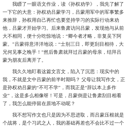
我瞟了一眼语文作业，读《孙权劝学》，我先了解了
一下它的大意：孙权劝吕蒙学习，吕蒙用军中的军事繁多
来推辞，孙权用自己再忙也要坚持学习的实际行动来劝
他，吕蒙才开始学习。后来鲁肃访问吕蒙，发现他与从前
大不相同，便十分吃惊地说：“卿今者才略，非复吴下阿
蒙。”吕蒙得意洋洋地说：“士别三日，即更刮目相待，大
兄何见事之晚乎！”然后鲁肃就拜过吕蒙的母亲，结拜吕
蒙为朋友后离开了。
我久久地盯着这篇文言文，陷入了沉思：现实中的
我，不就是文中吕蒙的前半时期吗？ 父母让我写作文，正
是孙权劝吕蒙的“不可不学”，而我正是“辞以本上多作
业”，这是多么相像呀！可是，吕蒙倒是让鲁肃刮目相看
了，我怎么能停留在原地不动呢？
我不想写作文也只是因为不思进取，而吕蒙压根就是
个战将，是个习武之人，我的基础再差也不会比不过一个