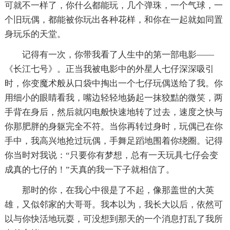
可就不一样了，你什么都能玩，几个弹珠，一个气球，一
个旧玩偶，都能被你玩出各种花样，和你在一起就如同置
身玩乐的天堂。
记得有一次，你带我看了人生中的第一部电影——
《长江七号》。正当我被电影中的外星人七仔深深吸引
时，你变魔术般从口袋中掏出一个七仔玩偶送给了我。你
用细小的眼睛看我，嘴边轻轻地扬起一抹狡黠的微笑，两
手背在身后，然后就闪电般快速地转了过去，速度之快与
你那肥胖的身躯完全不符。当你再转过身时，玩偶已在你
手中，我高兴地抢过玩偶，手舞足蹈地围着你绕圈。记得
你当时对我说：“只要你有梦想，总有一天玩具七仔会变
成真的七仔的！”天真的我一下子就相信了。
那时的你，在我心中很是了不起，像那盖世的大英
雄，又似邻家的大哥哥。我本以为，我长大以后，依然可
以与你快活地玩耍，可没想到那天的一个消息打乱了我所