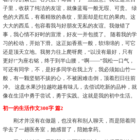
子里，收获了纯洁的友谊，就像蓝莓一般无瑕、可贵。 绿
色的大西瓜，有着精致的条纹，里面却是红红的果肉。这
大大的西瓜，包容着我与好朋友无私的友谊。我做错了
事，我心情不好时的宣泄，好友一并包揽了。 随着我的学
习的松动，开始下滑。这正如香蕉一般，软绵绵的，可它
还是顶天立地。我努力往上爬呀爬，“以没有最好，只有
更好!”为座右铭，终于到半山腰，“啊——”我松一口气，
可还有同学，不，是好多同学在我上方，我必须如山竹一
般，有一颗坚韧不拔的心，不被困难击倒，顶着烈日往前
冲。 这盘水果沙拉越吃越有味儿，去偿试吃新的品种，就
像在生活中勇于尝试，勇于实践。这就是我的初中生活。
初一的生活作文300字 篇2
刚才并没有在做题，也没有和别人聊天，而是陪着同
学去了一趟医务室，她感冒了，陪她拿药。