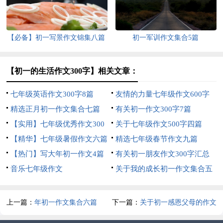
【必备】初一写景作文锦集八篇
初一军训作文集合5篇
【初一的生活作文300字】相关文章：
七年级英语作文300字8篇
友情的力量七年级作文600字
精选正月初一作文集合七篇
有关初一作文300字7篇
【实用】七年级优秀作文300
关于七年级作文500字四篇
字集锦6篇
【精华】七年级暑假作文六篇
精选七年级春节作文九篇
【热门】写大年初一作文4篇
有关初一朋友作文300字汇总
音乐七年级作文
六篇
关于我的成长初一作文集合五
篇
上一篇：
年初一作文集合六篇
下一篇：
关于初一感恩父母的作文
400字集锦十篇