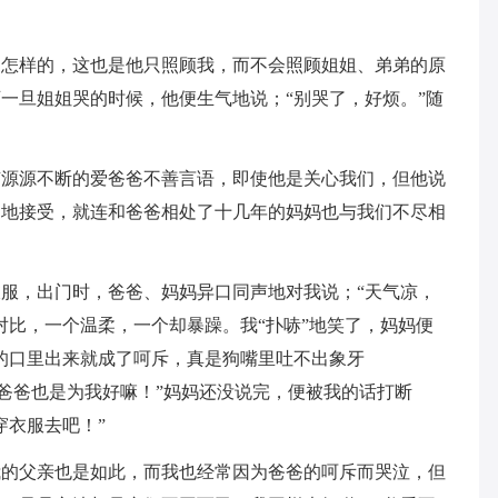
是怎样的，这也是他只照顾我，而不会照顾姐姐、弟弟的原
一旦姐姐哭的时候，他便生气地说；“别哭了，好烦。”随
有源源不断的爱爸爸不善言语，即使他是关心我们，但他说
易地接受，就连和爸爸相处了十几年的妈妈也与我们不尽相
服，出门时，爸爸、妈妈异口同声地对我说；“天气凉，
对比，一个温柔，一个却暴躁。我“扑哧”地笑了，妈妈便
的口里出来就成了呵斥，真是狗嘴里吐不出象牙
样吧!爸爸也是为我好嘛！”妈妈还没说完，便被我的话打断
穿衣服去吧！”
我的父亲也是如此，而我也经常因为爸爸的呵斥而哭泣，但