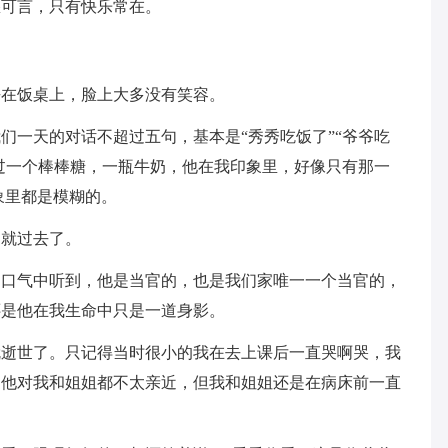
愁可言，只有快乐常在。
去在饭桌上，脸上大多没有笑容。
们一天的对话不超过五句，基本是“秀秀吃饭了”“爷爷吃
买过一个棒棒糖，一瓶牛奶，他在我印象里，好像只有那一
象里都是模糊的。
匆就过去了。
的口气中听到，他是当官的，也是我们家唯一一个当官的，
还是他在我生命中只是一道身影。
就逝世了。只记得当时很小的我在去上课后一直哭啊哭，我
明他对我和姐姐都不太亲近，但我和姐姐还是在病床前一直