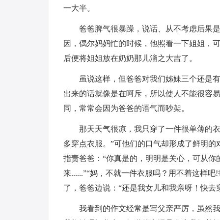
一大半。
爸爸脾气很暴躁，说话、从不考虑后果
因，偶尔妈妈忙的时候，他照看一下姐姐，可
后便将姐姐放在奶奶那儿溜之大吉了。
虽说这样，但爸爸对我们姊妹三个还是
出来的话就像是在呵斥，所以使人不能很容
同，常常会因为爸爸的语气而吵架。
那天天气很凉，我只穿了一件很单薄的衣
多穿点衣服。”可他们的口气却形成了鲜明的
指责爸爸：“你真是的，明明是关心，可从你
来......”“妈，不就一件衣服吗？用不着这
了，爸爸边说：“还是我女儿和我亲呀！快去
我看到的作文经常是写父亲严厉，虽然