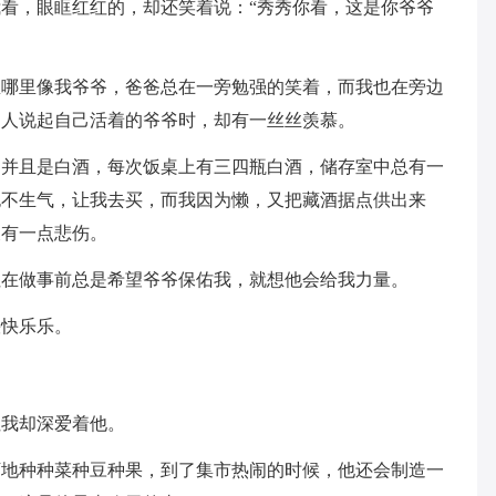
看，眼眶红红的，却还笑着说：“秀秀你看，这是你爷爷
里哪里像我爷爷，爸爸总在一旁勉强的笑着，而我也在旁边
别人说起自己活着的爷爷时，却有一丝丝羡慕。
，并且是白酒，每次饭桌上有三四瓶白酒，储存室中总有一
也不生气，让我去买，而我因为懒，又把藏酒据点供出来
又有一点悲伤。
但在做事前总是希望爷爷保佑我，就想他会给我力量。
快快乐乐。
但我却深爱着他。
下地种种菜种豆种果，到了集市热闹的时候，他还会制造一