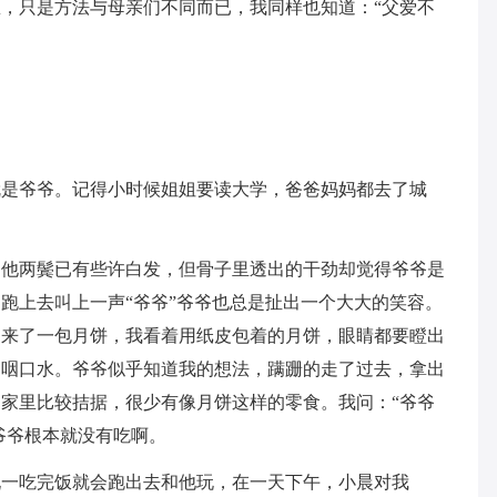
，只是方法与母亲们不同而已，我同样也知道：“父爱不
就是爷爷。记得小时候姐姐要读大学，爸爸妈妈都去了城
，他两鬓已有些许白发，但骨子里透出的干劲却觉得爷爷是
跑上去叫上一声“爷爷”爷爷也总是扯出一个大大的笑容。
回来了一包月饼，我看着用纸皮包着的月饼，眼睛都要瞪出
了咽口水。爷爷似乎知道我的想法，蹒跚的走了过去，拿出
家里比较拮据，很少有像月饼这样的零食。我问：“爷爷
爷爷根本就没有吃啊。
玩一吃完饭就会跑出去和他玩，在一天下午，小晨对我