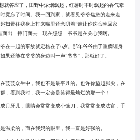
都没想就答应了，田野中浓烟飘起，红薯时不时飘起的香气牵
一时竟忘了时间。我一回到家，就看见爷爷焦急的走来走
起扫帚往我身上打来嘴里还念叨着“谁让你这么晚回家
眶而出，摔门而去，现在想想，爷爷是在关心我啊。
爷爷在一起的事故就定格在了6岁。那年爷爷由于重病缠身
如果还能在爷爷的身边叫一声“爷爷”，那就好了。
；在芸芸众生中，我也不是最平凡的。也许你垫起脚尖，在
人群，看到我时，我一定会是笑得最灿烂的那一个！
起成月牙儿，眼睛会常常变成小镰刀，我常常变成法官，手
我是温柔的，而在我妈的眼里，我一直是好强的。