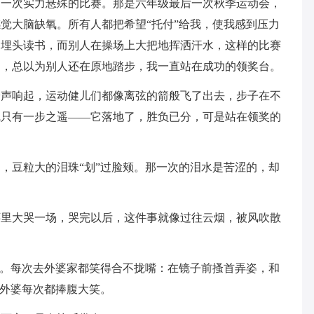
为一次实力悬殊的比赛。那是六年级最后一次秋季运动会，
觉大脑缺氧。所有人都把希望“托付”给我，使我感到压力
，埋头读书，而别人在操场上大把地挥洒汗水，这样的比赛
己，总以为别人还在原地踏步，我一直站在成功的领奖台。
枪声响起，运动健儿们都像离弦的箭般飞了出去，步子在不
线只有一步之遥——它落地了，胜负已分，可是站在领奖的
，豆粒大的泪珠“划”过脸颊。那一次的泪水是苦涩的，却
怀里大哭一场，哭完以后，这件事就像过往云烟，被风吹散
面。每次去外婆家都笑得合不拢嘴：在镜子前搔首弄姿，和
于外婆每次都捧腹大笑。