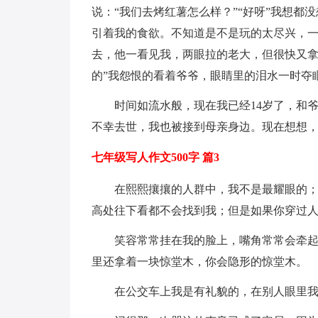
说：“我们去烤红薯怎么样？”“好呀”我想
引着我的食欲。不知道是不是玩的太尽兴，
去，他一看见我，两眼拉的老大，但很快又拿
的”我怨恨的看着爷爷，眼睛里的泪水一时夺
时间如流水般，现在我已经14岁了，和
不幸去世，我也被接到母亲身边。现在想想，
七年级写人作文500字 篇3
在熙熙攘攘的人群中，我不是最耀眼的
高处往下看都不会找到我；但是如果你穿过
笑容常常挂在我的脸上，嘴角常常会牵
里还拿着一块惊堂木，你会隐形的惊堂木。
在公交车上我是有礼貌的，在别人眼里