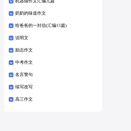
8篇）
机器猫作文汇编九篇
奶奶的味道作文
给爸爸的一封信(汇编15篇)
说明文
励志作文
中考作文
名言警句
续写改写
高三作文