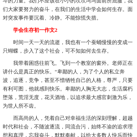
斗的力量。我们不应该在小小的坎坎坷坷面前所屈服，我
们大家要努力的奋斗，在我们的生活中学会如何生存。面
对突发事件要沉着、冷静。不能惊慌失措。
学会生存初一作文2
时间一天一天的流逝，我也有一个蚕蛹慢慢的变成一
只蝴蝶，步入了这个社会，可不知如何去生存。
我带着困惑往前飞。飞到一个教室的窗外。老师正在
讲什么是真正的快乐。“卑鄙的人，为了个人的私立奔
波，追逐，竞争，甚至不惜牺牲自己的人格，尊严，只要
有利可图，他就感到快乐。卑鄙的人胸无大志，生活腐朽
堕落，荒淫无度，花天酒地，以追求最大感官刺激为乐，
为世人所不齿。
而高尚的人，凭着自己对幸福生活的深刻理解，超越
时代和社会，不随波逐流，同流合污，始终不渝的追求理
想和真理，忘我奋斗，默默奉献，以给大多数人快乐而快