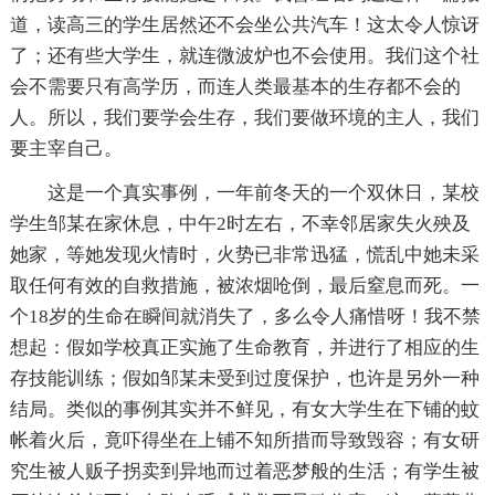
道，读高三的学生居然还不会坐公共汽车！这太令人惊讶
了；还有些大学生，就连微波炉也不会使用。我们这个社
会不需要只有高学历，而连人类最基本的生存都不会的
人。所以，我们要学会生存，我们要做环境的主人，我们
要主宰自己。
这是一个真实事例，一年前冬天的一个双休日，某校
学生邹某在家休息，中午2时左右，不幸邻居家失火殃及
她家，等她发现火情时，火势已非常迅猛，慌乱中她未采
取任何有效的自救措施，被浓烟呛倒，最后窒息而死。一
个18岁的生命在瞬间就消失了，多么令人痛惜呀！我不禁
想起：假如学校真正实施了生命教育，并进行了相应的生
存技能训练；假如邹某未受到过度保护，也许是另外一种
结局。类似的事例其实并不鲜见，有女大学生在下铺的蚊
帐着火后，竟吓得坐在上铺不知所措而导致毁容；有女研
究生被人贩子拐卖到异地而过着恶梦般的生活；有学生被