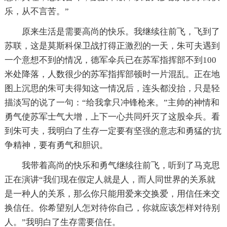
乐，从不言苦。”
原来生活是需要高尚的快乐。我继续往前飞，飞到了
苏联，这是莫斯科保卫战打得正激烈的一天，朱可夫遇到
一个意想不到的情况，德军伞兵已在苏军指挥部不到100
米处降落，人数很少的苏军指挥部顿时一片混乱。正在地
图上沉思的朱可夫得知这一情况后，连头都没抬，只是轻
描淡写的说了一句：“给我拿只冲锋枪来。”主帅的神情和
勇气使苏军士气大增，上下一心共同歼灭了这股伞兵。看
到朱可夫，我明白了生存一定要有坚强的意志和勇猛的'抗
争精神，要有勇气和胆识。
我带着高尚的快乐和勇气继续往前飞，听到了马克思
正在演讲“我们现在假定人就是人，而人同世界的关系就
是一种人的关系，那么你只能用爱来交换爱，用信任来交
换信任。你希望别人怎对待你自己，你就应该怎样对待别
人。”我明白了生存需要信任。