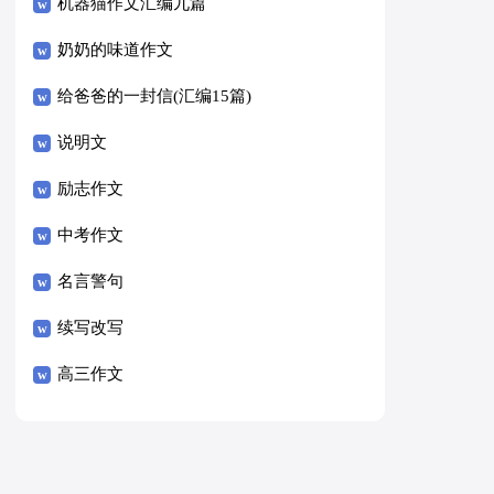
8篇）
机器猫作文汇编九篇
奶奶的味道作文
给爸爸的一封信(汇编15篇)
说明文
励志作文
中考作文
名言警句
续写改写
高三作文